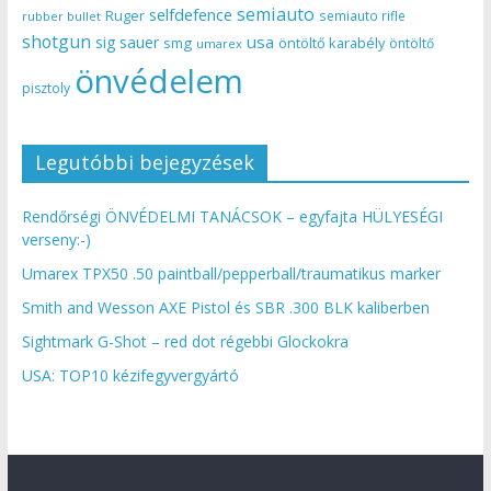
semiauto
selfdefence
Ruger
semiauto rifle
rubber bullet
shotgun
usa
sig sauer
smg
öntöltő karabély
öntöltő
umarex
önvédelem
pisztoly
Legutóbbi bejegyzések
Rendőrségi ÖNVÉDELMI TANÁCSOK – egyfajta HÜLYESÉGI
verseny:-)
Umarex TPX50 .50 paintball/pepperball/traumatikus marker
Smith and Wesson AXE Pistol és SBR .300 BLK kaliberben
Sightmark G-Shot – red dot régebbi Glockokra
USA: TOP10 kézifegyvergyártó