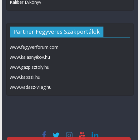
Kaliber Évkönyv
Partner Fegyveres Szakportálok
www.fegyverforum.com
www.kalasnyikov.hu
www.gazpisztoly.hu
www.kapszli.hu
www.vadasz-vilag.hu