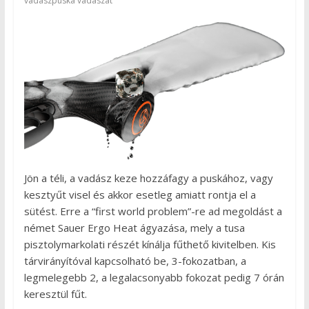
vadászpuska vadászat
Jön a téli, a vadász keze hozzáfagy a puskához, vagy
kesztyűt visel és akkor esetleg amiatt rontja el a
sütést. Erre a “first world problem”-re ad megoldást a
német Sauer Ergo Heat ágyazása, mely a tusa
pisztolymarkolati részét kínálja fűthető kivitelben. Kis
tárvirányítóval kapcsolható be, 3-fokozatban, a
legmelegebb 2, a legalacsonyabb fokozat pedig 7 órán
keresztül fűt.