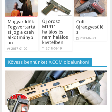
Új orosz
Magyar Idők:
Colt:
M1911
Fegyvertartá
újraegyesülé
halálos és
si jog a cseh
s
nem halálos
alkotmányb
2013-07-23
kivitelben
an
2018-09-19
2017-01-09
Kövess bennünket X.COM oldalunkon!