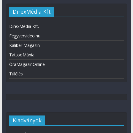
DirexMédia Kft
DirexMédia Kft.
Fegyvervideo.hu
Kaliber Magazin
TattooMánia
ÓraMagazinOnline
Túlélés
Kiadványok