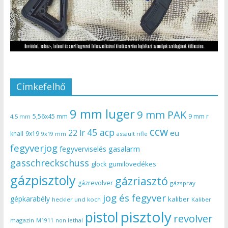
Címkefelhő
9 mm luger
9 mm PAK
5,56x45 mm
9 mm r
4,5 mm
ccw
45 acp
22 lr
eu
knall
9x19
9x19 mm
assault rifle
fegyverjog
gasalarm
fegyverviselés
gasschreckschuss
gumilövedékes
glock
gázpisztoly
gázriasztó
gázrevolver
gázspray
jog és fegyver
gépkarabély
kaliber
heckler und koch
Kaliber
pisztoly
pistol
revolver
magazin
non lethal
M1911