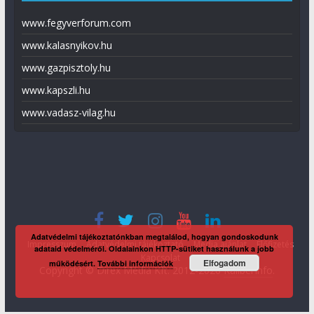
www.fegyverforum.com
www.kalasnyikov.hu
www.gazpisztoly.hu
www.kapszli.hu
www.vadasz-vilag.hu
Adatvédelmi tájékoztatónkban megtalálod, hogyan gondoskodunk
Impresszum
Adatvédelmi tájékoztató
Média ajánlat
Előfizetés
adataid védelméről. Oldalainkon HTTP-sütiket használunk a jobb
Kapcsolat
Elfogadom
működésért.
További információk
Copyright © Direx Média Kft. 2012-2026
KaliberInfo
.