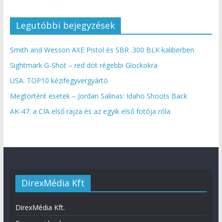
Legutóbbi bejegyzések
Smith and Wesson AXE Pistol és SBR .300 BLK kaliberben
Sightmark G-Shot – red dot régebbi Glockokra
USA: TOP10 kézifegyvergyártó
Megtörtént esetek – Jordan Salinas: Idaho Shoots Back
AK-47: a CIA első rajza és az egyik első fotója róla
DirexMédia Kft
DirexMédia Kft.