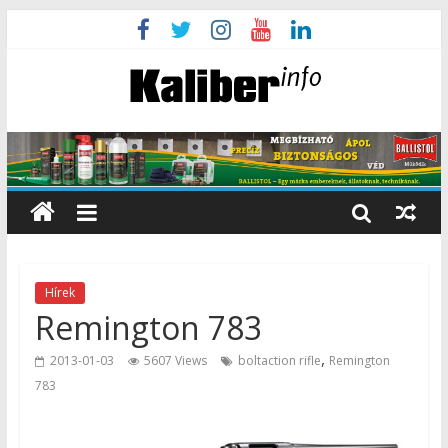
Hírek
Remington 783
,
2013-01-03
5607 Views
boltaction rifle
Remington
783