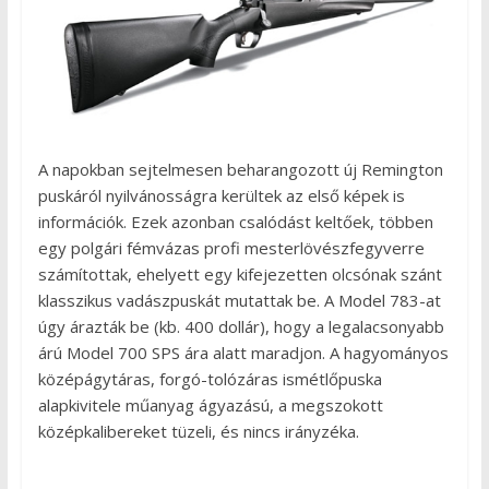
A napokban sejtelmesen beharangozott új Remington
puskáról nyilvánosságra kerültek az első képek is
információk. Ezek azonban csalódást keltőek, többen
egy polgári fémvázas profi mesterlövészfegyverre
számítottak, ehelyett egy kifejezetten olcsónak szánt
klasszikus vadászpuskát mutattak be. A Model 783-at
úgy árazták be (kb. 400 dollár), hogy a legalacsonyabb
árú Model 700 SPS ára alatt maradjon. A hagyományos
középágytáras, forgó-tolózáras ismétlőpuska
alapkivitele műanyag ágyazású, a megszokott
középkalibereket tüzeli, és nincs irányzéka.