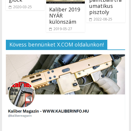
umatikus
2020-03-25
Kaliber 2019
pisztoly
NYÁR
2022-08-25
különszám
2019-05-27
Kövess bennünket X.COM oldalunkon!