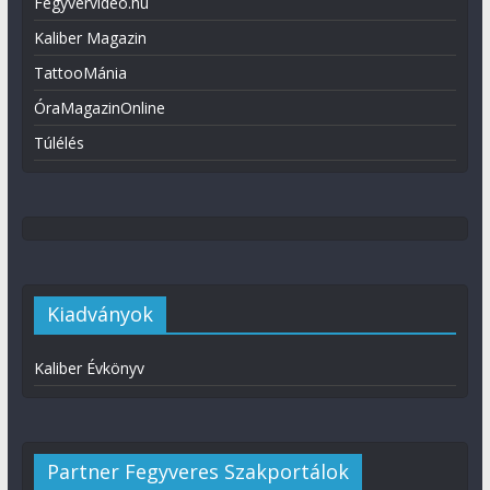
Fegyvervideo.hu
Kaliber Magazin
TattooMánia
ÓraMagazinOnline
Túlélés
Kiadványok
Kaliber Évkönyv
Partner Fegyveres Szakportálok