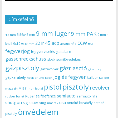
Címkefelhő
9 mm luger
9 mm PAK
5,56x45 mm
9 mm r
4,5 mm
ccw
45 acp
22 lr
eu
knall
9x19
9x19 mm
assault rifle
fegyverjog
gasalarm
fegyverviselés
gasschreckschuss
gumilövedékes
glock
gázpisztoly
gázriasztó
gázrevolver
gázspray
jog és fegyver
gépkarabély
kaliber
heckler und koch
Kaliber
pisztoly
pistol
revolver
magazin
non lethal
M1911
semiauto
selfdefence
Ruger
semiauto rifle
rubber bullet
shotgun
usa
sig sauer
smg
öntöltő karabély
öntöltő
umarex
önvédelem
pisztoly