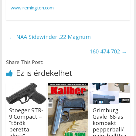
www.remington.com
←
NAA Sidewinder .22 Magnum
160 474 702
→
Share This Post:
Ez is érdekelhet
Stoeger STR-
Grimburg
9 Compact –
Gavle .68-as
“török
kompakt
beretta
pepperball/
glock”
paintball/tra