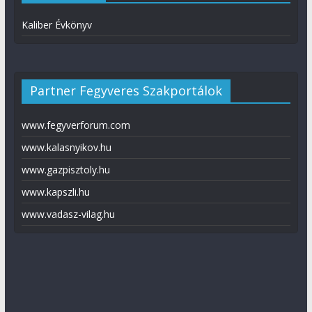
Kaliber Évkönyv
Partner Fegyveres Szakportálok
www.fegyverforum.com
www.kalasnyikov.hu
www.gazpisztoly.hu
www.kapszli.hu
www.vadasz-vilag.hu