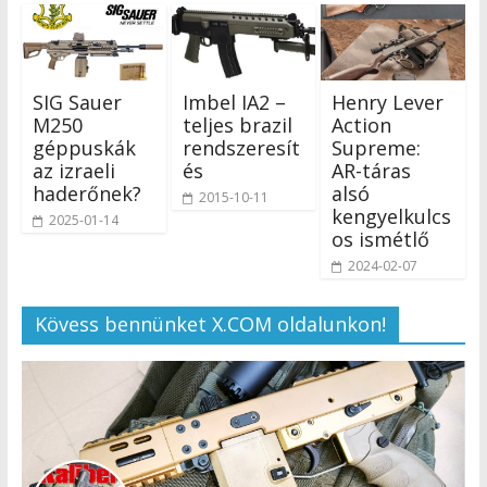
SIG Sauer
Imbel IA2 –
Henry Lever
M250
teljes brazil
Action
géppuskák
rendszeresít
Supreme:
az izraeli
és
AR-táras
haderőnek?
alsó
2015-10-11
kengyelkulcs
2025-01-14
os ismétlő
2024-02-07
Kövess bennünket X.COM oldalunkon!