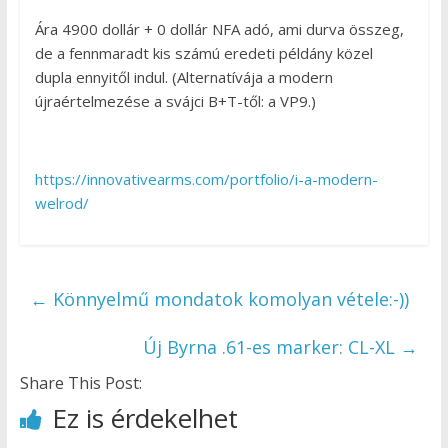
Ára 4900 dollár + 0 dollár NFA adó, ami durva összeg,
de a fennmaradt kis számú eredeti példány közel
dupla ennyitől indul. (Alternatívája a modern
újraértelmezése a svájci B+T-től: a VP9.)
https://innovativearms.com/portfolio/i-a-modern-
welrod/
←
Könnyelmű mondatok komolyan vétele:-))
Új Byrna .61-es marker: CL-XL
→
Share This Post:
Ez is érdekelhet