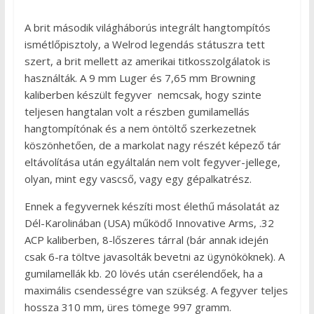
A brit második világháborús integrált hangtompítós
ismétlőpisztoly, a Welrod legendás státuszra tett
szert, a brit mellett az amerikai titkosszolgálatok is
használták. A 9 mm Luger és 7,65 mm Browning
kaliberben készült fegyver nemcsak, hogy szinte
teljesen hangtalan volt a részben gumilamellás
hangtompítónak és a nem öntöltő szerkezetnek
köszönhetően, de a markolat nagy részét képező tár
eltávolítása után egyáltalán nem volt fegyver-jellege,
olyan, mint egy vascső, vagy egy gépalkatrész.
Ennek a fegyvernek készíti most élethű másolatát az
Dél-Karolinában (USA) működő Innovative Arms, .32
ACP kaliberben, 8-lőszeres tárral (bár annak idején
csak 6-ra töltve javasolták bevetni az ügynököknek). A
gumilamellák kb. 20 lövés után cserélendőek, ha a
maximális csendességre van szükség. A fegyver teljes
hossza 310 mm, üres tömege 997 gramm.