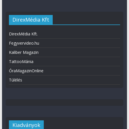
DirexMédia Kft
DirexMédia Kft.
Fegyvervideo.hu
Kaliber Magazin
TattooMánia
ÓraMagazinOnline
Túlélés
Kiadványok