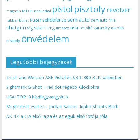
pisztoly
pistol
revolver
magazin
non lethal
M1911
semiauto
selfdefence
Ruger
semiauto rifle
rubber bullet
shotgun
usa
sig sauer
smg
öntöltő karabély
öntöltő
umarex
önvédelem
pisztoly
Legutóbbi bejegyzések
Smith and Wesson AXE Pistol és SBR .300 BLK kaliberben
Sightmark G-Shot – red dot régebbi Glockokra
USA: TOP10 kézifegyvergyártó
Megtörtént esetek – Jordan Salinas: Idaho Shoots Back
AK-47: a CIA első rajza és az egyik első fotója róla