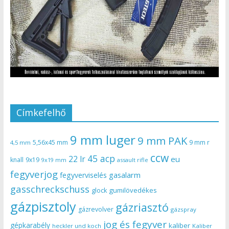
Címkefelhő
9 mm luger
9 mm PAK
5,56x45 mm
9 mm r
4,5 mm
ccw
45 acp
22 lr
eu
knall
9x19
9x19 mm
assault rifle
fegyverjog
gasalarm
fegyverviselés
gasschreckschuss
gumilövedékes
glock
gázpisztoly
gázriasztó
gázrevolver
gázspray
jog és fegyver
gépkarabély
kaliber
heckler und koch
Kaliber