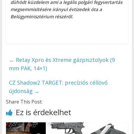
dühödt küzdelem ami a legális polgári fegyvertartás
megsemmisítésére irányul évtizedek óta a
Belügyminisztérium részéről.
←
Retay Xpro és Xtreme gázpisztolyok (9
mm PAK, 14+1)
CZ Shadow2 TARGET: precíziós céllövő
újdonság
→
Share This Post:
Ez is érdekelhet