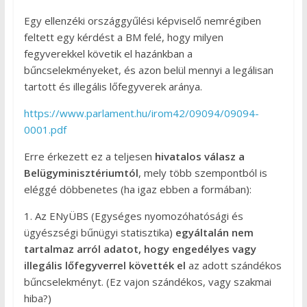
Egy ellenzéki országgyűlési képviselő nemrégiben
feltett egy kérdést a BM felé, hogy milyen
fegyverekkel követik el hazánkban a
bűncselekményeket, és azon belül mennyi a legálisan
tartott és illegális lőfegyverek aránya.
https://www.parlament.hu/irom42/09094/09094-
0001.pdf
Erre érkezett ez a teljesen
hivatalos válasz a
Belügyminisztériumtól
, mely több szempontból is
eléggé döbbenetes (ha igaz ebben a formában):
1. Az ENyÜBS (Egységes nyomozóhatósági és
ügyészségi bűnügyi statisztika)
egyáltalán nem
tartalmaz arról adatot, hogy engedélyes vagy
illegális lőfegyverrel követték el
az adott szándékos
bűncselekményt. (Ez vajon szándékos, vagy szakmai
hiba?)