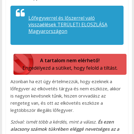
Lőfegyverrel és lőszerrel való
visszaélések TERÜLETI ELOSZLÁSA
Magyarországon
A tartalom nem elérhető!
Engedélyezd a sütiket, hogy felold a tiltást.
Azonban ha ezt úgy értelmezzük, hogy ezeknek a
lőfegyver az elkövetés tárgya és nem eszköze, akkor
is nagyon kevésnek tűnik, hiszen orvvadász az
rengeteg van, és ott az elkövetés eszköze a
legtöbbször illegális lőfegyver.
Szóval: ismét több a kérdés, mint a válasz.
És ezen
alacsony számok tükrében eléggé nevetséges az a