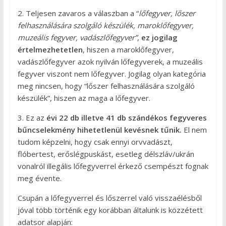
2. Teljesen zavaros a válaszban a “
lőfegyver, lőszer
felhasználására szolgáló készülék, maroklőfegyver,
muzeális fegyver, vadászlőfegyver”
,
ez jogilag
értelmezhetetlen
, hiszen a maroklőfegyver,
vadászlőfegyver azok nyilván lőfegyverek, a muzeális
fegyver viszont nem lőfegyver. Jogilag olyan kategória
meg nincsen, hogy “lőszer felhasználására szolgáló
készülék”, hiszen az maga a lőfegyver.
3. Ez az
évi 22 db illetve 41 db szándékos fegyveres
bűncselekmény hihetetlenül kevésnek tűnik.
El nem
tudom képzelni, hogy csak ennyi orvvadászt,
flóbertest, erőslégpuskást, esetleg délszláv/ukrán
vonalról illegális lőfegyverrel érkező csempészt fognak
meg évente.
Csupán a lőfegyverrel és lőszerrel való visszaélésből
jóval több történik egy korábban általunk is közzétett
adatsor alapján: