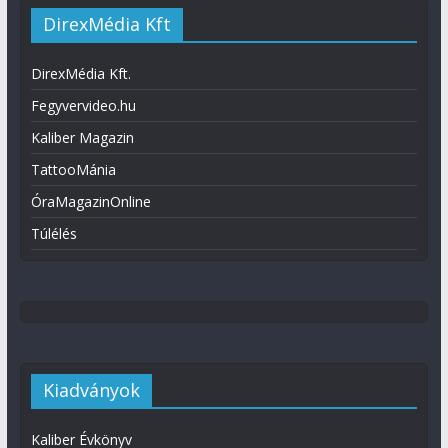
DirexMédia Kft
DirexMédia Kft.
Fegyvervideo.hu
Kaliber Magazin
TattooMánia
ÓraMagazinOnline
Túlélés
Kiadványok
Kaliber Évkönyv