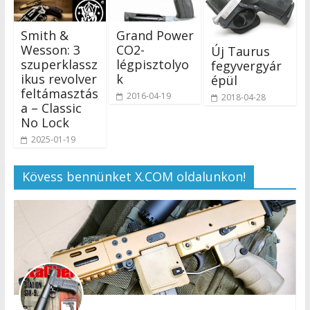
Smith &
Grand Power
Wesson: 3
CO2-
Új Taurus
szuperklassz
légpisztolyo
fegyvergyár
ikus revolver
k
épül
feltámasztás
2016-04-19
2018-04-28
a – Classic
No Lock
2025-01-19
Kövess bennünket X.COM oldalunkon!