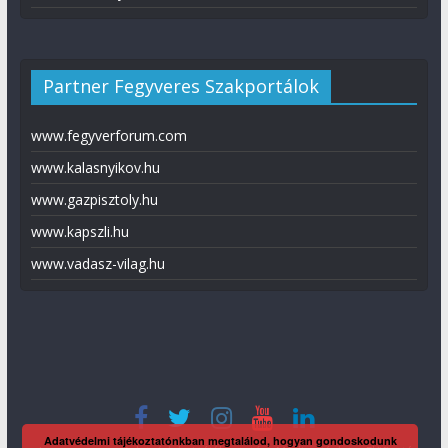
Partner Fegyveres Szakportálok
www.fegyverforum.com
www.kalasnyikov.hu
www.gazpisztoly.hu
www.kapszli.hu
www.vadasz-vilag.hu
Adatvédelmi tájékoztatónkban megtalálod, hogyan gondoskodunk