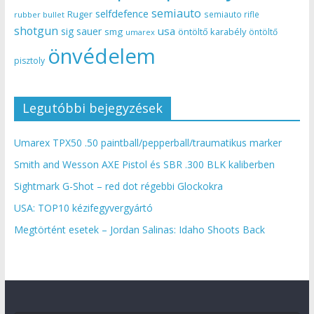
semiauto
selfdefence
Ruger
semiauto rifle
rubber bullet
shotgun
usa
sig sauer
smg
öntöltő karabély
öntöltő
umarex
önvédelem
pisztoly
Legutóbbi bejegyzések
Umarex TPX50 .50 paintball/pepperball/traumatikus marker
Smith and Wesson AXE Pistol és SBR .300 BLK kaliberben
Sightmark G-Shot – red dot régebbi Glockokra
USA: TOP10 kézifegyvergyártó
Megtörtént esetek – Jordan Salinas: Idaho Shoots Back