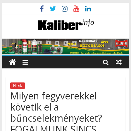
Hírek
Milyen fegyverekkel
követik el a
bűncselekményeket?
FOGALMUNK SINCS.