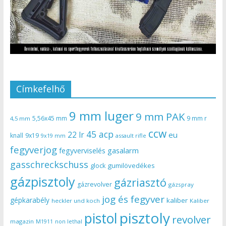
Címkefelhő
9 mm luger
9 mm PAK
5,56x45 mm
9 mm r
4,5 mm
ccw
45 acp
22 lr
eu
knall
9x19
9x19 mm
assault rifle
fegyverjog
gasalarm
fegyverviselés
gasschreckschuss
gumilövedékes
glock
gázpisztoly
gázriasztó
gázrevolver
gázspray
jog és fegyver
gépkarabély
kaliber
heckler und koch
Kaliber
pisztoly
pistol
revolver
magazin
non lethal
M1911