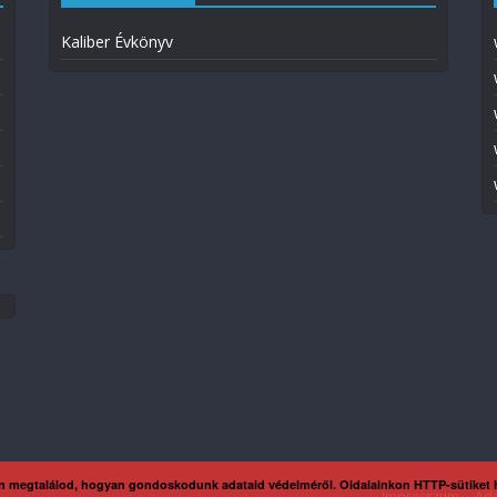
Kaliber Évkönyv
n megtalálod, hogyan gondoskodunk adataid védelméről. Oldalainkon HTTP-sütiket
Impresszum
Ada