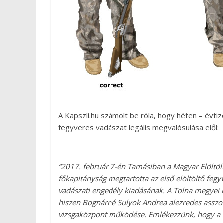
A Kapszli.hu számolt be róla, hogy héten – évtiz
fegyveres vadászat legális megvalósulása elől:
“2017. február 7-én Tamásiban a Magyar Elöltöl
főkapitányság megtartotta az első elöltöltő fegyv
vadászati engedély kiadásának. A Tolna megyei 
hiszen Bognárné Sulyok Andrea alezredes asszon
vizsgaközpont működése. Emlékezzünk, hogy a lős