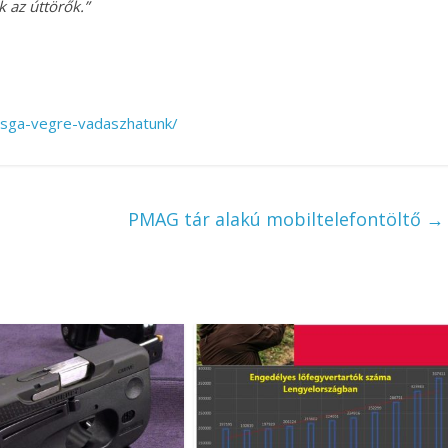
k az úttörők.”
vizsga-vegre-vadaszhatunk/
PMAG tár alakú mobiltelefontöltő
→