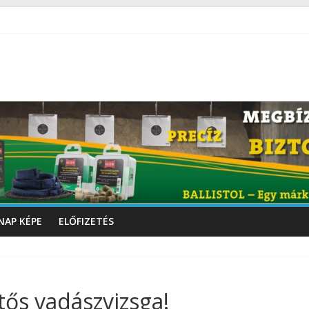
NAP KÉPE
ELŐFIZETÉS
ltős vadászvizsga!