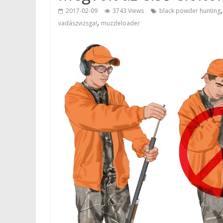
2017-02-09
3743 Views
black powder hunting
,
vadászvizsga!
muzzleloader