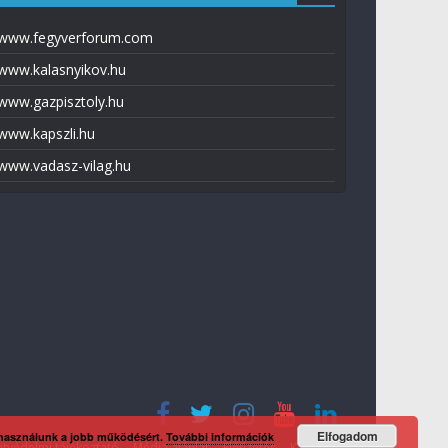
www.fegyverforum.com
www.kalasnyikov.hu
www.gazpisztoly.hu
www.kapszli.hu
www.vadasz-vilag.hu
Elfogadom
 használunk a jobb működésért.
További információk
tvédelmi tájékoztató
Média ajánlat
Előfizetés
Kapcsolat