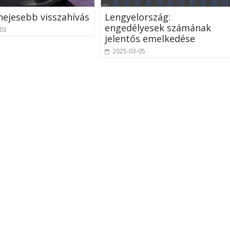
hejesebb visszahívás
Lengyelország:
engedélyesek számának
-03
jelentős emelkedése
2025-03-05