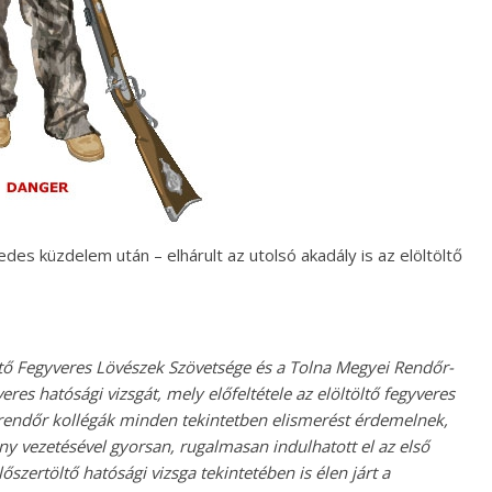
edes küzdelem után – elhárult az utolsó akadály is az elöltöltő
tő Fegyveres Lövészek Szövetsége és a Tolna Megyei Rendőr-
eres hatósági vizsgát, mely előfeltétele az elöltöltő fegyveres
rendőr kollégák minden tekintetben elismerést érdemelnek,
y vezetésével gyorsan, rugalmasan indulhatott el az első
zertöltő hatósági vizsga tekintetében is élen járt a