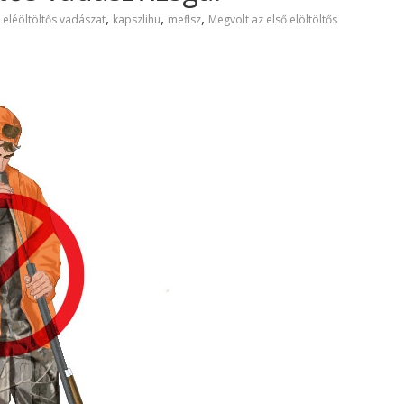
,
,
,
,
eléöltöltős vadászat
kapszlihu
meflsz
Megvolt az első elöltöltős