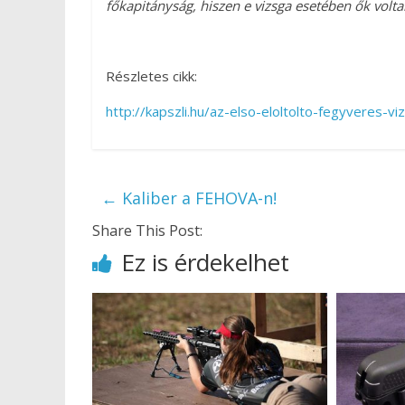
főkapitányság, hiszen e vizsga esetében ők volta
Részletes cikk:
http://kapszli.hu/az-elso-eloltolto-fegyveres-
←
Kaliber a FEHOVA-n!
Share This Post:
Ez is érdekelhet