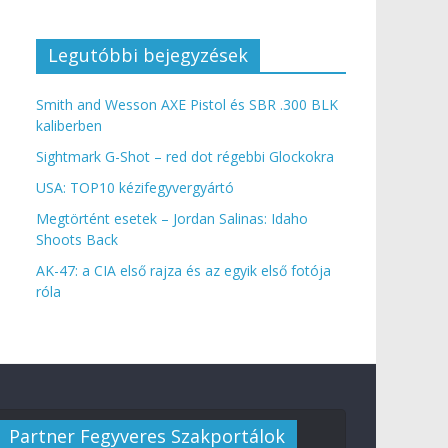
Legutóbbi bejegyzések
Smith and Wesson AXE Pistol és SBR .300 BLK
kaliberben
Sightmark G-Shot – red dot régebbi Glockokra
USA: TOP10 kézifegyvergyártó
Megtörtént esetek – Jordan Salinas: Idaho
Shoots Back
AK-47: a CIA első rajza és az egyik első fotója
róla
Partner Fegyveres Szakportálok