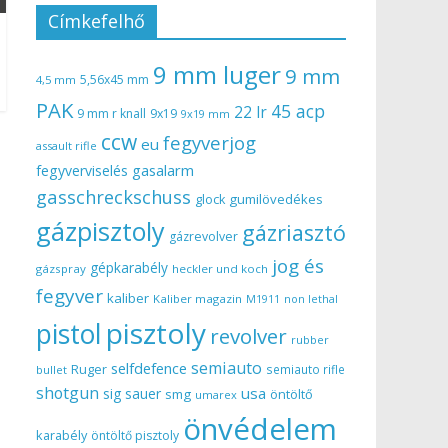
Címkefelhő
9 mm luger
9 mm
5,56x45 mm
4,5 mm
PAK
45 acp
22 lr
9 mm r knall
9x19
9x19 mm
ccw
fegyverjog
eu
assault rifle
gasalarm
fegyverviselés
gasschreckschuss
gumilövedékes
glock
gázpisztoly
gázriasztó
gázrevolver
jog és
gépkarabély
gázspray
heckler und koch
fegyver
kaliber
Kaliber magazin
non lethal
M1911
pisztoly
pistol
revolver
rubber
semiauto
selfdefence
Ruger
semiauto rifle
bullet
shotgun
usa
sig sauer
smg
öntöltő
umarex
önvédelem
karabély
öntöltő pisztoly