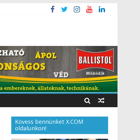
Kövess bennünket X.COM
oldalunkon!