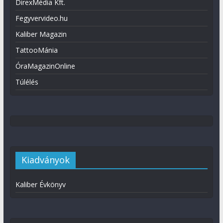
DirexMédia Kft.
Fegyvervideo.hu
Kaliber Magazin
TattooMánia
ÓraMagazinOnline
Túlélés
Kiadványok
Kaliber Évkönyv