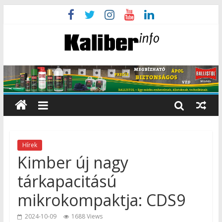
Hírek
Kimber új nagy
tárkapacitású
mikrokompaktja: CDS9
2024-10-09
1688 Views