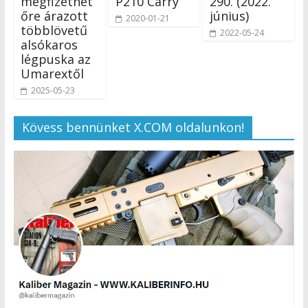
megfizethet
P210 Carry
290. (2022.
őre árazott
június)
2020-01-21
többlövetű
2022-05-24
alsókaros
légpuska az
Umarextől
2025-05-23
Kövess bennünket X.COM oldalunkon!