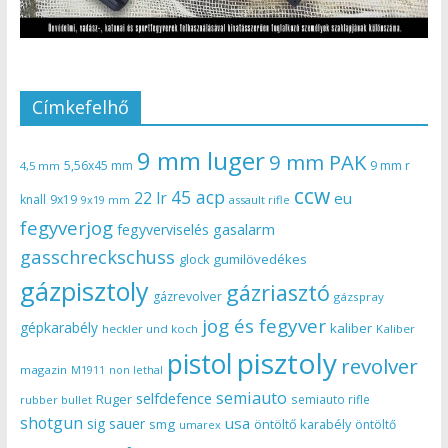
Címkefelhő
9 mm luger
9 mm PAK
5,56x45 mm
9 mm r
4,5 mm
ccw
45 acp
22 lr
eu
knall
9x19
9x19 mm
assault rifle
fegyverjog
gasalarm
fegyverviselés
gasschreckschuss
gumilövedékes
glock
gázpisztoly
gázriasztó
gázrevolver
gázspray
jog és fegyver
gépkarabély
kaliber
heckler und koch
Kaliber
pisztoly
pistol
revolver
magazin
non lethal
M1911
semiauto
selfdefence
Ruger
semiauto rifle
rubber bullet
shotgun
usa
sig sauer
smg
öntöltő karabély
öntöltő
umarex