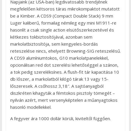
Napjaink (az USA-ban) legdivatosabb trendjének
megfelelően kétsoros táras mikrokompaktot mutatott
be a Kimber. A CDS9 (Compact Double Stack) 9 mm
Luger kaliberű, formailag némileg egy mini M1911-re
hasonlít a csak single action elsütőszerkezetével és
kétkezes tokbiztosítójával, azonban sem
markolatbiztosítója, sem kengyeles-bordás
reteszelése nincs, ehelyett Browning-SIG reteszelésű.
A CDS9 alumíniumtokos, G10 markolatpanelekkel,
opcionálisan red dot szerelési lehetőséggel a szánon,
a tok pedig szereléksínes. A flush-fit tár kapacitása 10
db lőszer, a markolatból kilógó tárak 13 vagy 15-
lőszeresek. A csőhossz 3,18″. A sajtóanyagból
diszkréten kihagyták a fémtokos pisztoly tömegét –
nyilván azért, mert versenyképtelen a műanyagtokos
hasonló modellekkel.
A fegyver ára 1000 dollár körüli, kiviteltől függően.