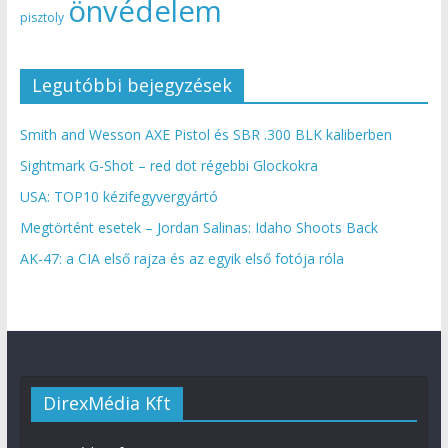
önvédelem
pisztoly
Legutóbbi bejegyzések
Smith and Wesson AXE Pistol és SBR .300 BLK kaliberben
Sightmark G-Shot – red dot régebbi Glockokra
USA: TOP10 kézifegyvergyártó
Megtörtént esetek – Jordan Salinas: Idaho Shoots Back
AK-47: a CIA első rajza és az egyik első fotója róla
DirexMédia Kft