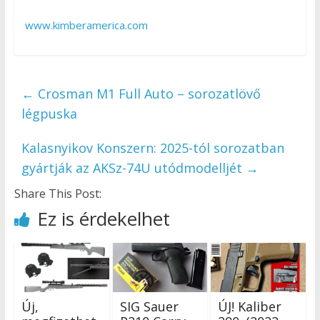
www.kimberamerica.com
←
Crosman M1 Full Auto – sorozatlövő
légpuska
Kalasnyikov Konszern: 2025-tól sorozatban
gyártják az AKSz-74U utódmodelljét
→
Share This Post:
Ez is érdekelhet
Új,
SIG Sauer
ÚJ! Kaliber