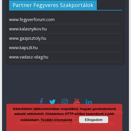
Partner Fegyveres Szakportálok
www.fegyverforum.com
www.kalasnyikov.hu
www.gazpisztoly.hu
www.kapszli.hu
www.vadasz-vilag.hu
Adatvédelmi tájékoztatónkban megtalálod, hogyan gondoskodunk
Impresszum
Adatvédelmi tájékoztató
Média ajánlat
Előfizetés
adataid védelméről. Oldalainkon HTTP-sütiket használunk a jobb
Kapcsolat
Elfogadom
működésért.
További információk
Copyright © Direx Média Kft. 2012-2026
KaliberInfo
.