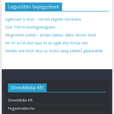
Legutóbbi bejegyzések
Sightmark G-Shot – red dot régebbi Glockokra
USA: TOP10 kézifegyvergyártó
Megtörtént esetek – Jordan Salinas: Idaho Shoots Back
AK-47: a CIA első rajza és az egyik első fotója róla
Heckler und Koch: kész az utolsó adag SA80A3 gépkarabély
DirexMédia Kft
DirexMédia Kft.
Fegyvervideo.hu