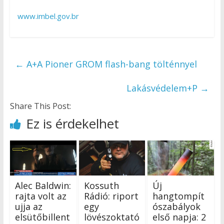
www.imbel.gov.br
←
A+A Pioner GROM flash-bang tölténnyel
Lakásvédelem+P
→
Share This Post:
Ez is érdekelhet
Alec Baldwin:
Kossuth
Új
rajta volt az
Rádió: riport
hangtompít
ujja az
egy
ószabályok
elsütőbillent
lövészoktató
első napja: 2