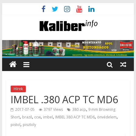
Hírek
IMBEL .380 ACP TC MD6
,
2017-07-05
3797 Views
380 acp
9 mm Browning
,
,
,
,
,
,
Short
brazil
ccw
imbel
IMBEL 380 ACP TC MD6
önvédelem
,
pistol
pisztoly