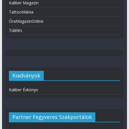
Kaliber Magazin
TattooMánia
ÓraMagazinOnline
Túlélés
Kiadványok
Kaliber Évkönyv
Partner Fegyveres Szakportálok