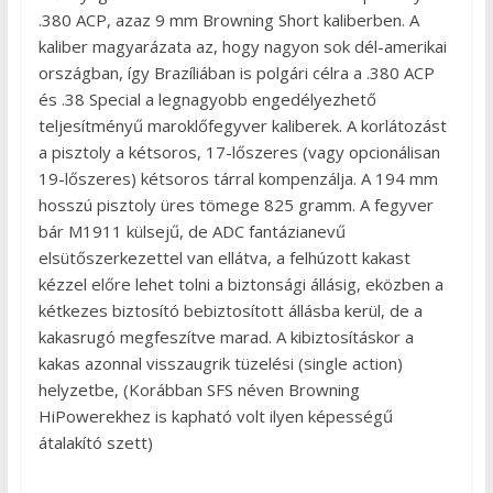
.380 ACP, azaz 9 mm Browning Short kaliberben. A
kaliber magyarázata az, hogy nagyon sok dél-amerikai
országban, így Brazíliában is polgári célra a .380 ACP
és .38 Special a legnagyobb engedélyezhető
teljesítményű maroklőfegyver kaliberek. A korlátozást
a pisztoly a kétsoros, 17-lőszeres (vagy opcionálisan
19-lőszeres) kétsoros tárral kompenzálja. A 194 mm
hosszú pisztoly üres tömege 825 gramm. A fegyver
bár M1911 külsejű, de ADC fantázianevű
elsütőszerkezettel van ellátva, a felhúzott kakast
kézzel előre lehet tolni a biztonsági állásig, eközben a
kétkezes biztosító bebiztosított állásba kerül, de a
kakasrugó megfeszítve marad. A kibiztosításkor a
kakas azonnal visszaugrik tüzelési (single action)
helyzetbe, (Korábban SFS néven Browning
HiPowerekhez is kapható volt ilyen képességű
átalakító szett)