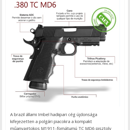
A brazil állami Imbel hadiipari cég újdonsága
kifejezetten a polgári piacokra a kompakt
műanyagtokos M1911-fomátumú TC MD6 pisztoly