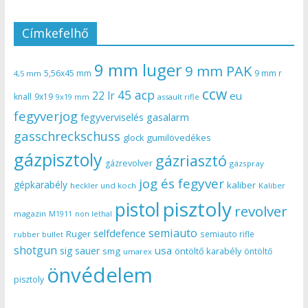
Címkefelhő
9 mm luger
9 mm PAK
5,56x45 mm
9 mm r
4,5 mm
ccw
45 acp
22 lr
eu
knall
9x19
9x19 mm
assault rifle
fegyverjog
gasalarm
fegyverviselés
gasschreckschuss
gumilövedékes
glock
gázpisztoly
gázriasztó
gázrevolver
gázspray
jog és fegyver
gépkarabély
kaliber
heckler und koch
Kaliber
pisztoly
pistol
revolver
magazin
non lethal
M1911
semiauto
selfdefence
Ruger
semiauto rifle
rubber bullet
shotgun
usa
sig sauer
smg
öntöltő karabély
öntöltő
umarex
önvédelem
pisztoly