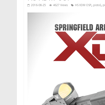
,
,
2016-08-25
4627 Views
HS XDM OSP
pistol
p