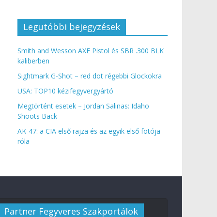
Legutóbbi bejegyzések
Smith and Wesson AXE Pistol és SBR .300 BLK
kaliberben
Sightmark G-Shot – red dot régebbi Glockokra
USA: TOP10 kézifegyvergyártó
Megtörtént esetek – Jordan Salinas: Idaho
Shoots Back
AK-47: a CIA első rajza és az egyik első fotója
róla
Partner Fegyveres Szakportálok