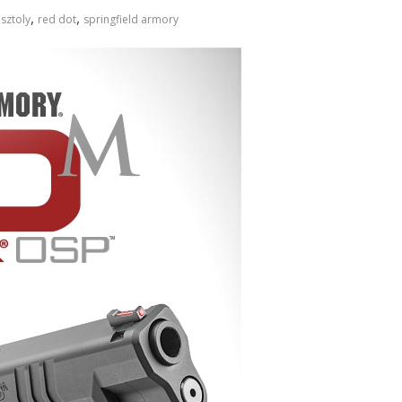
,
,
isztoly
red dot
springfield armory