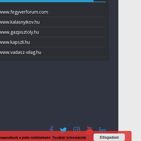
www.fegyverforum.com
www.kalasnyikov.hu
www.gazpisztoly.hu
www.kapszli.hu
www.vadasz-vilag.hu
Elfogadom
 használunk a jobb működésért.
További információk
tvédelmi tájékoztató
Média ajánlat
Előfizetés
Kapcsolat