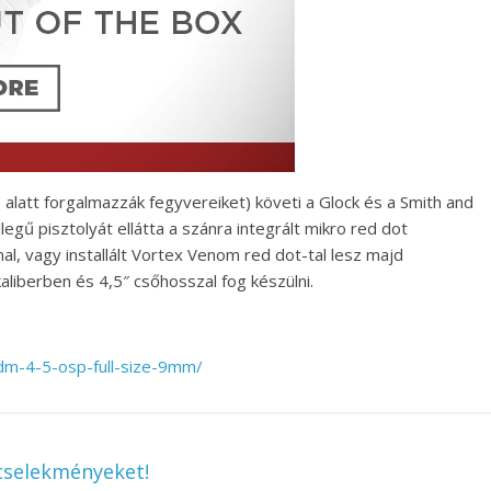
alatt forgalmazzák fegyvereiket) követi a Glock és a Smith and
gű pisztolyát ellátta a szánra integrált mikro red dot
al, vagy installált Vortex Venom red dot-tal lesz majd
liberben és 4,5″ csőhosszal fog készülni.
dm-4-5-osp-full-size-9mm/
cselekményeket!