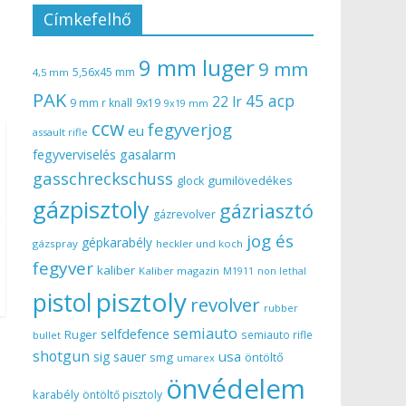
Címkefelhő
9 mm luger
9 mm
5,56x45 mm
4,5 mm
PAK
45 acp
22 lr
9 mm r knall
9x19
9x19 mm
ccw
fegyverjog
eu
assault rifle
gasalarm
fegyverviselés
gasschreckschuss
gumilövedékes
glock
gázpisztoly
gázriasztó
gázrevolver
jog és
gépkarabély
gázspray
heckler und koch
fegyver
kaliber
Kaliber magazin
non lethal
M1911
pisztoly
pistol
revolver
rubber
semiauto
selfdefence
Ruger
semiauto rifle
bullet
shotgun
usa
sig sauer
smg
öntöltő
umarex
önvédelem
karabély
öntöltő pisztoly