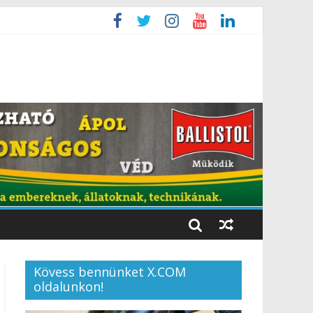
Kövess bennünket X.COM
oldalunkon!