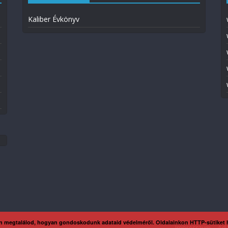
Kaliber Évkönyv
n megtalálod, hogyan gondoskodunk adataid védelméről. Oldalainkon HTTP-sütiket
Impresszum
Ada