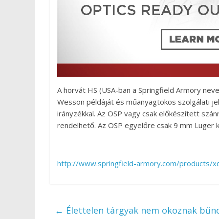
A horvát HS (USA-ban a Springfield Armory neve 
Wesson példáját és műanyagtokos szolgálati jelle
irányzékkal. Az OSP vagy csak előkészített szánn
rendelhető. Az OSP egyelőre csak 9 mm Luger ka
http://www.springfield-armory.com/products/x
←
Élettelen tárgyak nem okoznak bűn