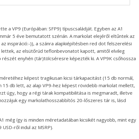
tte a VP9 (Európában: SFP9) típuscsaládját. Egyben az A1
immár 5 éve bemutatott szérián. A markolat elejéről eltűntek az
z inspiráció:-)), a szánra alapkiépítésben red dot felszerelési
 lettek, az elsütőrúd teflonbevonatot kapott, amitől elvileg
ó részét enyhén (tár)tölcséresre képezték ki. A VP9K csőhossza
méretéhez képest tragikusan kicsi tárkapacitást (15 db normál,
15 db lett, az alap VP9-hez képest rövidebb markolat mellett,
t úgy, hogy a régi tárak kompatibilitása is megmaradt, illetve
z hozzájuk egy markolathosszabbítós 20-lőszeres tár is, lásd
A1 még így is minden méretadatában kicsikét nagyobb, mint egy
9 USD-ről indul az MSRP).