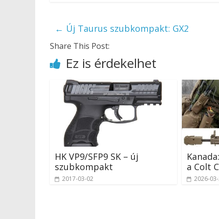
←
Új Taurus szubkompakt: GX2
Share This Post:
Ez is érdekelhet
HK VP9/SFP9 SK – új
Kanada:
szubkompakt
a Colt 
2017-03-02
2026-03