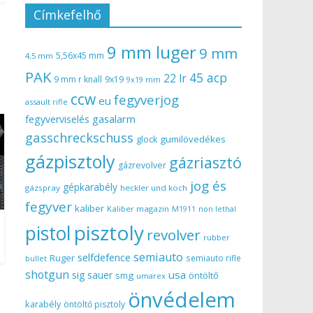
Címkefelhő
9 mm luger
9 mm
5,56x45 mm
4,5 mm
PAK
45 acp
22 lr
9 mm r knall
9x19
9x19 mm
ccw
fegyverjog
eu
assault rifle
gasalarm
fegyverviselés
gasschreckschuss
gumilövedékes
glock
gázpisztoly
gázriasztó
gázrevolver
jog és
gépkarabély
gázspray
heckler und koch
fegyver
kaliber
Kaliber magazin
non lethal
M1911
pisztoly
pistol
revolver
rubber
semiauto
selfdefence
Ruger
semiauto rifle
bullet
shotgun
usa
sig sauer
smg
öntöltő
umarex
önvédelem
karabély
öntöltő pisztoly