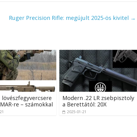
Ruger Precision Rifle: megújult 2025-ös kivitel
→
 lövészfegyvercsere
Modern .22 LR zsebpisztoly
CMAR-re – számokkal
a Berettától: 20X
-21
2025-01-21