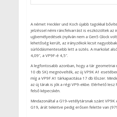
A német Heckler und Koch újabb tagokkal bővíte
jelzéssel némi ráncfelvarrást is eszközöltek az 
ujjbemélyedések (nyilván nem a Gen5 Glock volt a
lehetőség került, az irányzékok kicsit nagyobbak
súrlódásmentesebb lett a sütés. A markolat als
4,09″, a VP9F-é 4,5″.
A legfontosabb azonban, hogy a tár geometriai 
10 db SK) megnövelték, az új VP9K A1 esetében 
míg a VP9F A1 tárkapacitása 17 db lőszer. Mindez
az új tárak is jók a régi VP9-ekbe. Elérhető les
felső képecskén.
Mindazonáltal a G19-vetélytársnak szánt VP9K 
G19, árát tekintve pedig erősen felette van (97