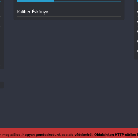
Kaliber Évkönyv
n megtalálod, hogyan gondoskodunk adataid védelméről. Oldalainkon HTTP-sütiket
Impresszum
Ada