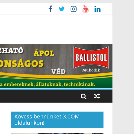
Kövess bennünket X.COM
oldalunkon!