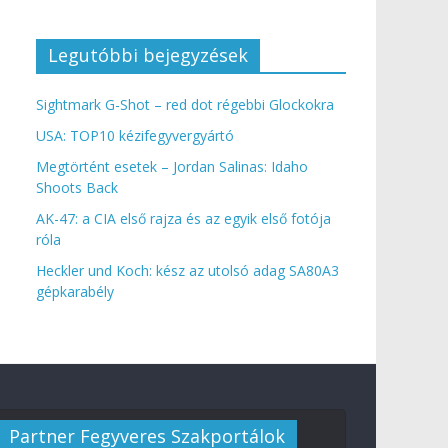
Legutóbbi bejegyzések
Sightmark G-Shot – red dot régebbi Glockokra
USA: TOP10 kézifegyvergyártó
Megtörtént esetek – Jordan Salinas: Idaho
Shoots Back
AK-47: a CIA első rajza és az egyik első fotója
róla
Heckler und Koch: kész az utolsó adag SA80A3
gépkarabély
Partner Fegyveres Szakportálok