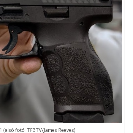
1 (alsó fotó: TFBTV/James Reeves)