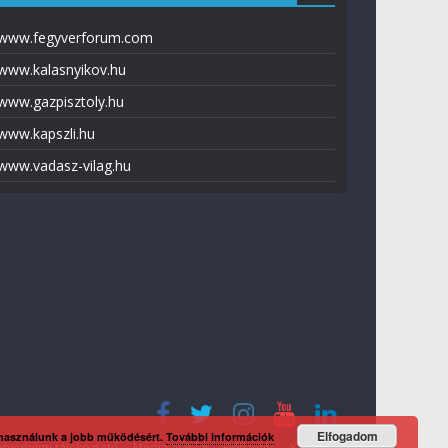
www.fegyverforum.com
www.kalasnyikov.hu
www.gazpisztoly.hu
www.kapszli.hu
www.vadasz-vilag.hu
Elfogadom
 használunk a jobb működésért.
További információk
tvédelmi tájékoztató
Média ajánlat
Előfizetés
Kapcsolat