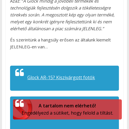
Azaz: “
A Glock mindig a jövőbeli termékek és
technológiák fejlesztésén dolgozik a tökéletességre
törekvés során. A megosztott kép egy olyan terméké,
melyet egy konkrét igényre fejlesztettünk ki és nem
elérhető általánosan a piac számára JELENLEG.”
És szerintünk a hangsúly erősen az általunk kiemelt
JELENLEG-en van…
Glock AR-15? Kiszivárgott fotók
A tartalom nem elérhető!
Engedélyezd a sütiket, hogy felold a tiltást.