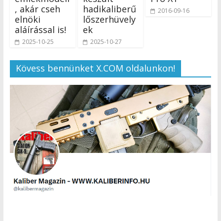
, akár cseh
hadikaliberű
2016-09-16
elnöki
lőszerhüvely
aláírással is!
ek
2025-10-25
2025-10-27
Kövess bennünket X.COM oldalunkon!