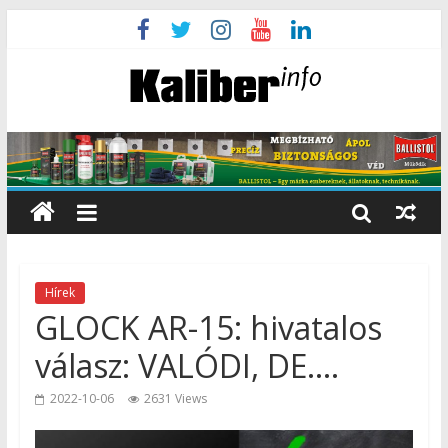
Hírek
GLOCK AR-15: hivatalos
válasz: VALÓDI, DE….
2022-10-06
2631 Views