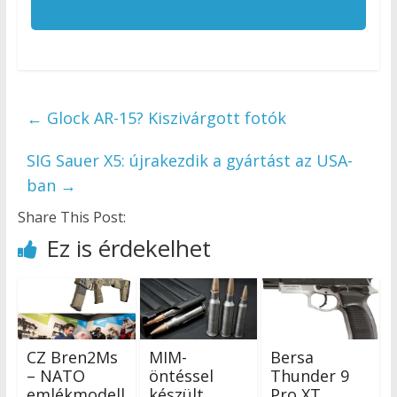
←
Glock AR-15? Kiszivárgott fotók
SIG Sauer X5: újrakezdik a gyártást az USA-
ban
→
Share This Post:
Ez is érdekelhet
CZ Bren2Ms
MIM-
Bersa
– NATO
öntéssel
Thunder 9
emlékmodell
készült
Pro XT