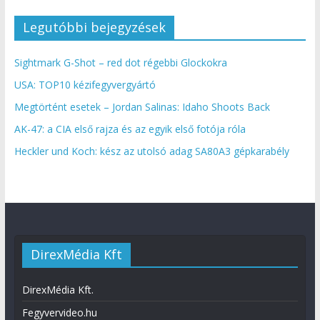
Legutóbbi bejegyzések
Sightmark G-Shot – red dot régebbi Glockokra
USA: TOP10 kézifegyvergyártó
Megtörtént esetek – Jordan Salinas: Idaho Shoots Back
AK-47: a CIA első rajza és az egyik első fotója róla
Heckler und Koch: kész az utolsó adag SA80A3 gépkarabély
DirexMédia Kft
DirexMédia Kft.
Fegyvervideo.hu