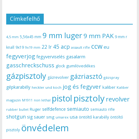
Címkefelhő
9 mm luger
9 mm PAK
5,56x45 mm
9 mm r
4,5 mm
ccw
45 acp
22 lr
eu
knall
9x19
9x19 mm
assault rifle
fegyverjog
gasalarm
fegyverviselés
gasschreckschuss
gumilövedékes
glock
gázpisztoly
gázriasztó
gázrevolver
gázspray
jog és fegyver
gépkarabély
kaliber
heckler und koch
Kaliber
pisztoly
pistol
revolver
magazin
non lethal
M1911
semiauto
selfdefence
Ruger
semiauto rifle
rubber bullet
shotgun
usa
sig sauer
smg
öntöltő karabély
öntöltő
umarex
önvédelem
pisztoly