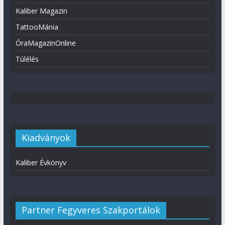
Kaliber Magazin
TattooMánia
ÓraMagazinOnline
Túlélés
Kiadványok
Kaliber Évkönyv
Partner Fegyveres Szakportálok