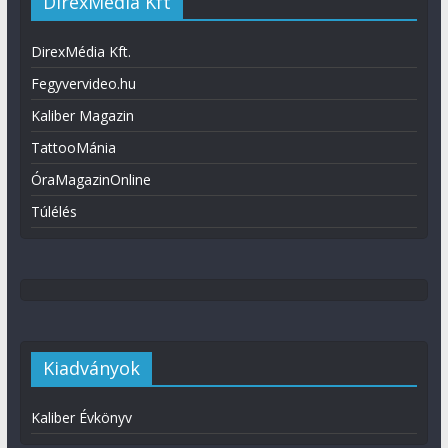
DirexMédia Kft
DirexMédia Kft.
Fegyvervideo.hu
Kaliber Magazin
TattooMánia
ÓraMagazinOnline
Túlélés
Kiadványok
Kaliber Évkönyv