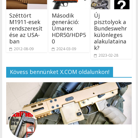
Széttört
Második
Új
M1911-esek
generáció:
pisztolyok a
rendszeresít
Umarex
Bundeswehr
ése az USA-
HDR50/HDP5
különleges
ban
0
alakulataina
k?
2012-08-09
2024-03-09
2023-02-28
Kövess bennünket X.COM oldalunkon!