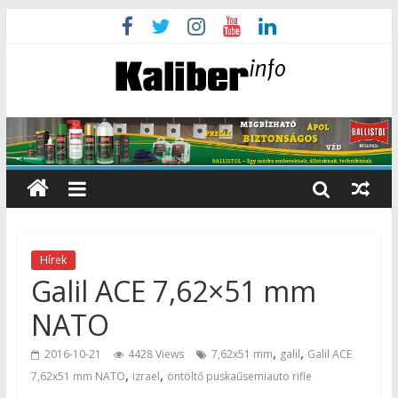
Hírek
Galil ACE 7,62×51 mm
NATO
,
,
2016-10-21
4428 Views
7,62x51 mm
galil
Galil ACE
,
,
7,62x51 mm NATO
izrael
öntöltő puskaűsemiauto rifle