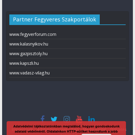
Partner Fegyveres Szakportálok
www.fegyverforum.com
www.kalasnyikov.hu
www.gazpisztoly.hu
www.kapszli.hu
www.vadasz-vilag.hu
Adatvédelmi tájékoztatónkban megtalálod, hogyan gondoskodunk
Impresszum
Adatvédelmi tájékoztató
Média ajánlat
Előfizetés
adataid védelméről. Oldalainkon HTTP-sütiket használunk a jobb