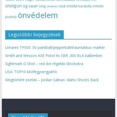
shotgun
usa
sig sauer
smg
öntöltő karabély
öntöltő
umarex
önvédelem
pisztoly
Legutóbbi bejegyzések
Umarex TPX50 .50 paintball/pepperball/traumatikus marker
Smith and Wesson AXE Pistol és SBR .300 BLK kaliberben
Sightmark G-Shot – red dot régebbi Glockokra
USA: TOP10 kézifegyvergyártó
Megtörtént esetek – Jordan Salinas: Idaho Shoots Back