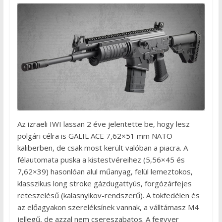
Az izraeli IWI lassan 2 éve jelentette be, hogy lesz
polgári célra is GALIL ACE 7,62×51 mm NATO
kaliberben, de csak most került valóban a piacra. A
félautomata puska a kistestvéreihez (5,56×45 és
7,62×39) hasonlóan alul műanyag, felül lemeztokos,
klasszikus long stroke gázdugattyús, forgózárfejes
reteszelésű (kalasnyikov-rendszerű). A tokfedélen és
az előagyakon szereléksínek vannak, a válltámasz M4
jellegű, de azzal nem csereszabatos. A fegyver