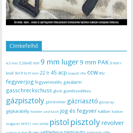
Címkefelhő
9 mm luger
9 mm PAK
5,56x45 mm
9 mm r
4,5 mm
ccw
45 acp
22 lr
eu
knall
9x19
9x19 mm
assault rifle
fegyverjog
gasalarm
fegyverviselés
gasschreckschuss
gumilövedékes
glock
gázpisztoly
gázriasztó
gázrevolver
gázspray
jog és fegyver
gépkarabély
kaliber
heckler und koch
Kaliber
pisztoly
pistol
revolver
magazin
non lethal
M1911
semiauto
selfdefence
Ruger
semiauto rifle
rubber bullet