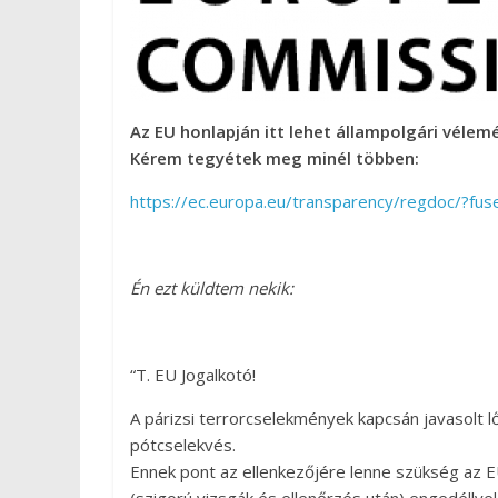
Az EU honlapján itt lehet állampolgári vélemén
Kérem tegyétek meg minél többen:
https://ec.europa.eu/transparency/regdoc/?f
Én ezt küldtem nekik:
“T. EU Jogalkotó!
A párizsi terrorcselekmények kapcsán javasolt l
pótcselekvés.
Ennek pont az ellenkezőjére lenne szükség az E