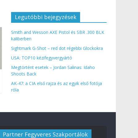
Legutóbbi bejegyzések
Smith and Wesson AXE Pistol és SBR .300 BLK
kaliberben
Sightmark G-Shot – red dot régebbi Glockokra
USA: TOP10 kézifegyvergyártó
Megtörtént esetek – Jordan Salinas: Idaho
Shoots Back
AK-47: a CIA első rajza és az egyik első fotója
róla
Partner Fegyveres Szakportálok