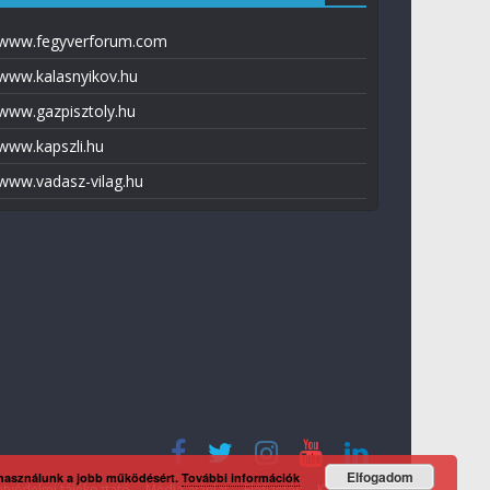
www.fegyverforum.com
www.kalasnyikov.hu
www.gazpisztoly.hu
www.kapszli.hu
www.vadasz-vilag.hu
Elfogadom
 használunk a jobb működésért.
További információk
tvédelmi tájékoztató
Média ajánlat
Előfizetés
Kapcsolat