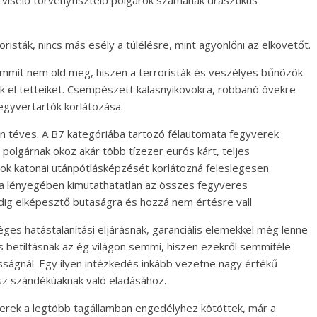
l viselő törvénytisztelő polgárok számának drasztikus
isták, nincs más esély a túlélésre, mint agyonlőni az elkövetőt.
semmit nem old meg, hiszen a terroristák és veszélyes bűnözök
ik el tetteiket. Csempészett kalasnyikovokra, robbanó övekre
egyvertartók korlátozása.
en téves. A B7 kategóriába tartozó félautomata fegyverek
 polgárnak okoz akár több tízezer eurós kárt, teljes
ágok katonai utánpótlásképzését korlátozná feleslegesen.
sa lényegében kimutathatatlan az összes fegyveres
edig elképesztő butaságra és hozzá nem értésre vall
es hatástalanítási eljárásnak, garanciális elemekkel még lenne
s betiltásnak az ég világon semmi, hiszen ezekről semmiféle
kosságnál. Egy ilyen intézkedés inkább vezetne nagy értékű
z szándékúaknak való eladásához.
erek a legtöbb tagállamban engedélyhez kötöttek, már a