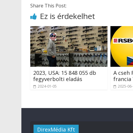
Share This Post:
Ez is érdekelhet
2023, USA: 15 848 055 db
A cseh 
fegyverbolti eladás
francia
2024-01-05
2025-06
DirexMédia Kft