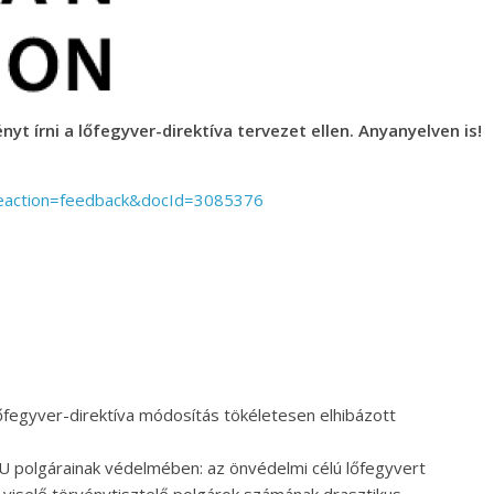
yt írni a lőfegyver-direktíva tervezet ellen. Anyanyelven is!
useaction=feedback&docId=3085376
őfegyver-direktíva módosítás tökéletesen elhibázott
U polgárainak védelmében: az önvédelmi célú lőfegyvert