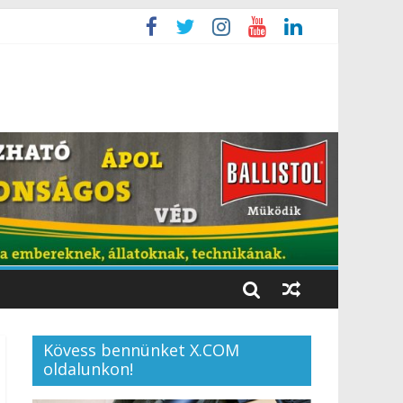
Kövess bennünket X.COM
oldalunkon!