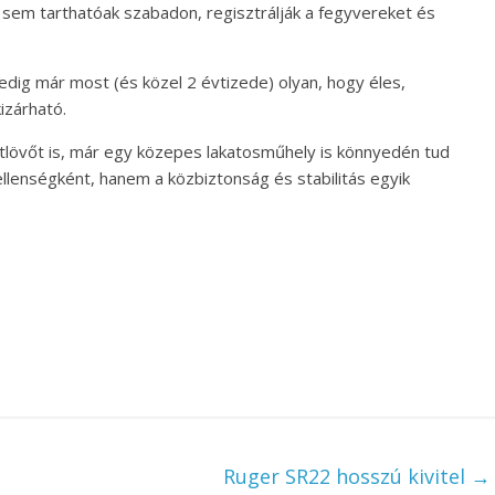
 sem tarthatóak szabadon, regisztrálják a fegyvereket és
dig már most (és közel 2 évtizede) olyan, hogy éles,
izárható.
tlövőt is, már egy közepes lakatosműhely is könnyedén tud
ellenségként, hanem a közbiztonság és stabilitás egyik
Ruger SR22 hosszú kivitel
→