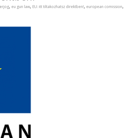
,
,
,
,
erjog
eu gun law
EU: itt tiltakozhatsz direktben!
european comission