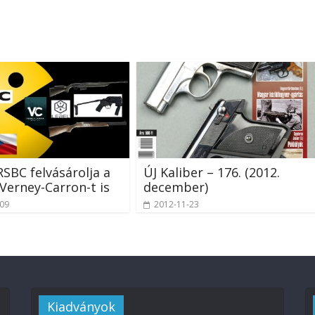
RSBC felvásárolja a
ÚJ Kaliber – 176. (2012.
 Verney-Carron-t is
december)
-09
2012-11-23
Kiadványok