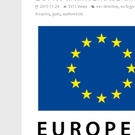
,
2015-11-24
3315 Views
eec directive
eu fegyv
,
,
firearms
guns
waffenrecht