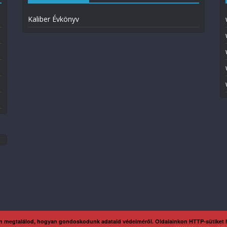
Kaliber Évkönyv
n megtalálod, hogyan gondoskodunk adataid védelméről. Oldalainkon HTTP-sütiket
Impresszum
Ada