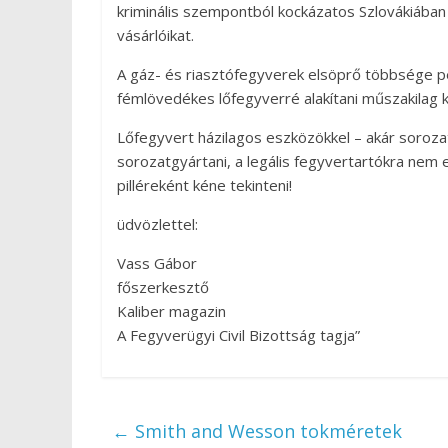
kriminális szempontból kockázatos Szlovákiában
vásárlóikat.
A gáz- és riasztófegyverek elsöprő többsége pe
fémlövedékes lőfegyverré alakítani műszakilag k
Lőfegyvert házilagos eszközökkel – akár soroza
sorozatgyártani, a legális fegyvertartókra nem 
pilléreként kéne tekinteni!
üdvözlettel:
Vass Gábor
főszerkesztő
Kaliber magazin
A Fegyverügyi Civil Bizottság tagja”
←
Smith and Wesson tokméretek