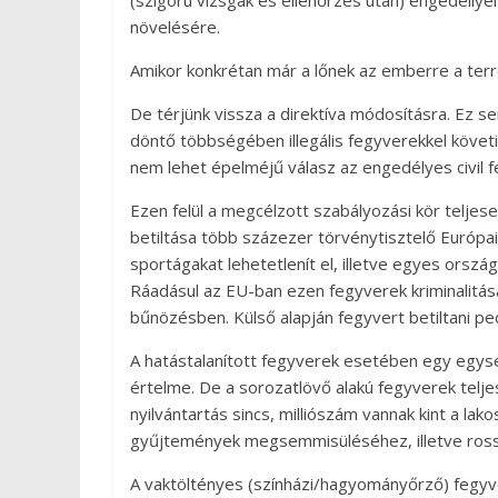
(szigorú vizsgák és ellenőrzés után) engedéllye
növelésére.
Amikor konkrétan már a lőnek az emberre a terror
De térjünk vissza a direktíva módosításra. Ez 
döntő többségében illegális fegyverekkel követ
nem lehet épelméjű válasz az engedélyes civil f
Ezen felül a megcélzott szabályozási kör teljes
betiltása több százezer törvénytisztelő Európai
sportágakat lehetetlenít el, illetve egyes orsz
Ráadásul az EU-ban ezen fegyverek kriminalitá
bűnözésben. Külső alapján fegyvert betiltani p
A hatástalanított fegyverek esetében egy egység
értelme. De a sorozatlövő alakú fegyverek telje
nyilvántartás sincs, milliószám vannak kint a la
gyűjtemények megsemmisüléséhez, illetve ross
A vaktöltényes (színházi/hagyományőrző) fegyv