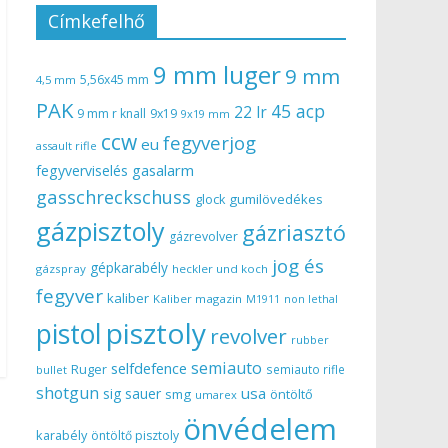
Címkefelhő
9 mm luger
9 mm
5,56x45 mm
4,5 mm
PAK
45 acp
22 lr
9 mm r knall
9x19
9x19 mm
ccw
fegyverjog
eu
assault rifle
gasalarm
fegyverviselés
gasschreckschuss
gumilövedékes
glock
gázpisztoly
gázriasztó
gázrevolver
jog és
gépkarabély
gázspray
heckler und koch
fegyver
kaliber
Kaliber magazin
non lethal
M1911
pisztoly
pistol
revolver
rubber
semiauto
selfdefence
Ruger
semiauto rifle
bullet
shotgun
usa
sig sauer
smg
öntöltő
umarex
önvédelem
karabély
öntöltő pisztoly