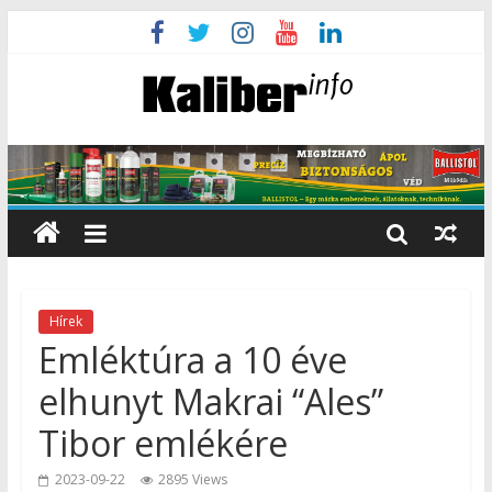
Hírek
Emléktúra a 10 éve
elhunyt Makrai “Ales”
Tibor emlékére
2023-09-22
2895 Views