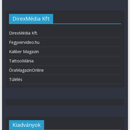
DirexMédia Kft
DirexMédia Kft.
Fegyvervideo.hu
Kaliber Magazin
TattooMánia
ÓraMagazinOnline
Túlélés
Kiadványok