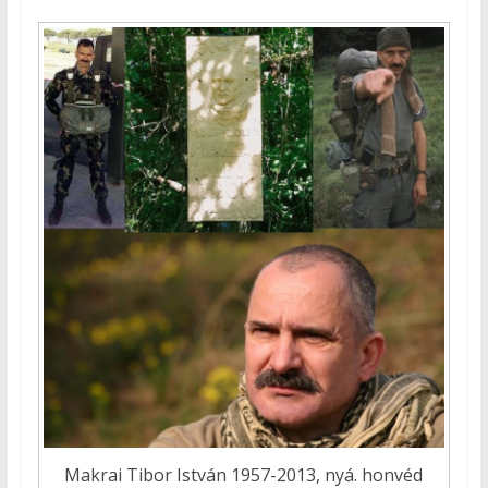
Makrai Tibor István 1957-2013, nyá. honvéd