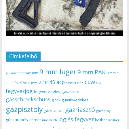
Címkefelhő
9 mm luger
9 mm PAK
5,56x45 mm
9 mm r
4,5 mm
ccw
45 acp
22 lr
eu
knall
9x19
9x19 mm
assault rifle
fegyverjog
gasalarm
fegyverviselés
gasschreckschuss
gumilövedékes
glock
gázpisztoly
gázriasztó
gázrevolver
gázspray
jog és fegyver
gépkarabély
kaliber
heckler und koch
Kaliber