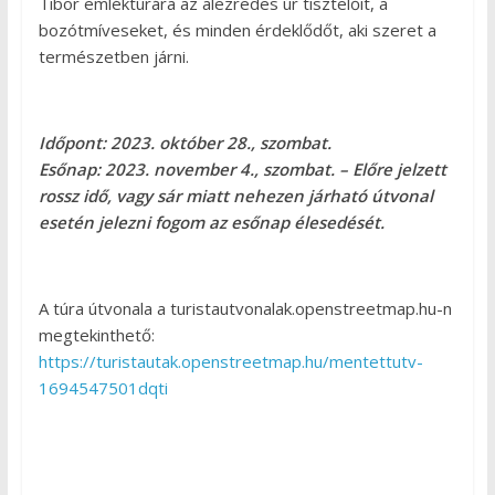
Tibor emléktúrára az alezredes úr tisztelőit, a
bozótmíveseket, és minden érdeklődőt, aki szeret a
természetben járni.
Időpont: 2023. október 28., szombat.
Esőnap: 2023. november 4., szombat. – Előre jelzett
rossz idő, vagy sár miatt nehezen járható útvonal
esetén jelezni fogom az esőnap élesedését.
A túra útvonala a turistautvonalak.openstreetmap.hu-n
megtekinthető:
https://turistautak.openstreetmap.hu/mentettutv-
1694547501dqti