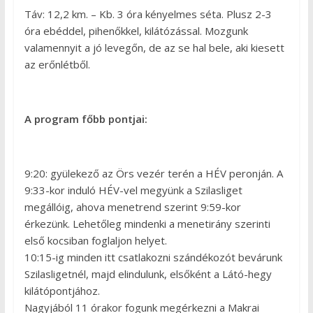
Táv: 12,2 km. – Kb. 3 óra kényelmes séta. Plusz 2-3
óra ebéddel, pihenőkkel, kilátózással. Mozgunk
valamennyit a jó levegőn, de az se hal bele, aki kiesett
az erőnlétből.
A program főbb pontjai:
9:20: gyülekező az Örs vezér terén a HÉV peronján. A
9:33-kor induló HÉV-vel megyünk a Szilasliget
megállóig, ahova menetrend szerint 9:59-kor
érkezünk. Lehetőleg mindenki a menetirány szerinti
első kocsiban foglaljon helyet.
10:15-ig minden itt csatlakozni szándékozót bevárunk
Szilasligetnél, majd elindulunk, elsőként a Látó-hegy
kilátópontjához.
Nagyjából 11 órakor fogunk megérkezni a Makrai