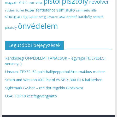
pisztoly
pistol
revolver
magazin
non lethal
M1911
semiauto
selfdefence
Ruger
semiauto rifle
rubber bullet
shotgun
usa
sig sauer
smg
öntöltő karabély
öntöltő
umarex
önvédelem
pisztoly
Legutóbbi bejegyzések
Rendőrségi ÖNVÉDELMI TANÁCSOK – egyfajta HÜLYESÉGI
verseny:-)
Umarex TPX50 .50 paintball/pepperball/traumatikus marker
Smith and Wesson AXE Pistol és SBR .300 BLK kaliberben
Sightmark G-Shot – red dot régebbi Glockokra
USA: TOP10 kézifegyvergyártó