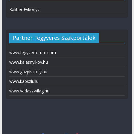
Kaliber Évkönyv
Partner Fegyveres Szakportálok
www.fegyverforum.com
www.kalasnyikov.hu
www.gazpisztoly.hu
www.kapszli.hu
www.vadasz-vilag.hu