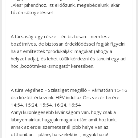
„Ales” pihenőhöz. Itt elidőzünk, megebédelünk, akár
tűzön sütögetéssel.
A társaság egy része – én biztosan – nem lesz
bozótmíves, de biztosan érdeklődéssel fogják figyelni,
ha az említettek “produkálják” magukat (ahogy a
helyzet adja), és lehet tőlük kérdezni és tanulni egy ad
hoc „bozótmíves-simogató” keretében.
A túra végéhez – Szilasliget megálló – várhatóan 15-16
óra között érkezünk. HÉV indul az Örs vezér terére:
14:54, 15:24, 15:54, 16:24, 16:54.
Annyi különlegesebb kívánságom van, hogy csak a
lábnyomainkat hagyjuk magunk után: amit hoztunk,
annak az erdei szemetesnél jobb helye van az
otthoniban – pláne, ha szelektív -, vigyük haza!