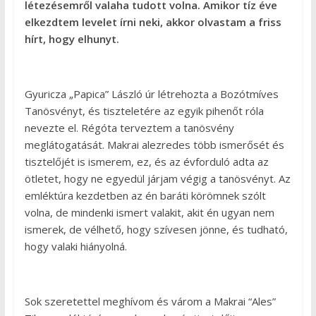
létezésemről valaha tudott volna. Amikor tíz éve
elkezdtem levelet írni neki, akkor olvastam a friss
hírt, hogy elhunyt.
Gyuricza „Papica” László úr létrehozta a Bozótmíves
Tanösvényt, és tiszteletére az egyik pihenőt róla
nevezte el. Régóta terveztem a tanösvény
meglátogatását. Makrai alezredes több ismerősét és
tisztelőjét is ismerem, ez, és az évforduló adta az
ötletet, hogy ne egyedül járjam végig a tanösvényt. Az
emléktúra kezdetben az én baráti körömnek szólt
volna, de mindenki ismert valakit, akit én ugyan nem
ismerek, de vélhető, hogy szívesen jönne, és tudható,
hogy valaki hiányolná.
Sok szeretettel meghívom és várom a Makrai “Ales”