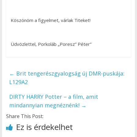
Köszönöm a figyelmet, várlak Titeket!
Üdvözlettel, Porkoláb „Poresz” Péter”
←
Brit tengerészgyalogság új DMR-puskája:
L129A2
DIRTY HARRY Potter – a film, amit
mindannyian megnéznénk!
→
Share This Post:
Ez is érdekelhet