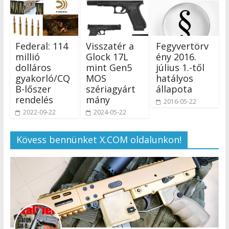
Federal: 114
Visszatér a
Fegyvertörv
millió
Glock 17L
ény 2016.
dolláros
mint Gen5
július 1.-től
gyakorló/CQ
MOS
hatályos
B-lőszer
szériagyárt
állapota
rendelés
mány
2016-05-22
2022-09-22
2024-05-22
Kövess bennünket X.COM oldalunkon!