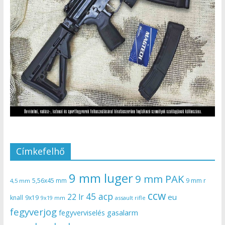
Címkefelhő
9 mm luger
9 mm PAK
5,56x45 mm
9 mm r
4,5 mm
ccw
45 acp
22 lr
eu
knall
9x19
9x19 mm
assault rifle
fegyverjog
gasalarm
fegyverviselés