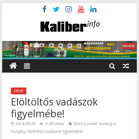
Hírek
Elöltöltős vadászok
figyelmébe!
2014-09-28
3149 Views
black powder hunting in
,
hungary
Elöltöltős vadászok figyelmébe!