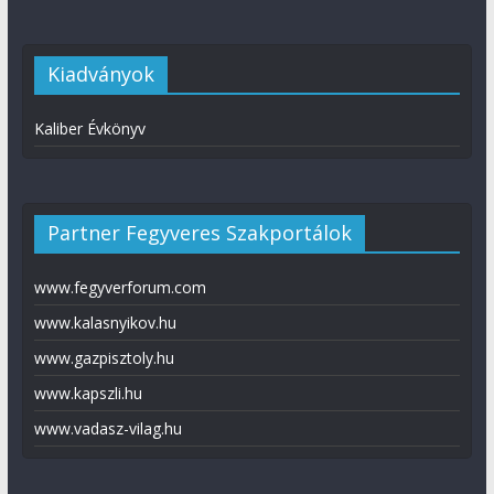
Kiadványok
Kaliber Évkönyv
Partner Fegyveres Szakportálok
www.fegyverforum.com
www.kalasnyikov.hu
www.gazpisztoly.hu
www.kapszli.hu
www.vadasz-vilag.hu