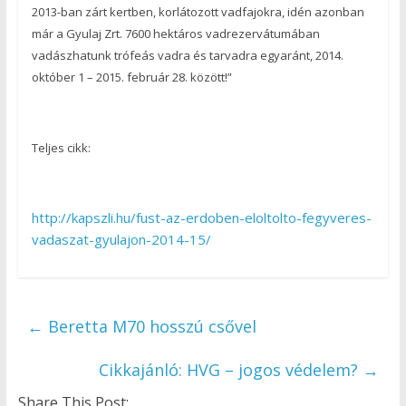
2013-ban zárt kertben, korlátozott vadfajokra, idén azonban
már a Gyulaj Zrt. 7600 hektáros vadrezervátumában
vadászhatunk trófeás vadra és tarvadra egyaránt, 2014.
október 1 – 2015. február 28. között!”
Teljes cikk:
http://kapszli.hu/fust-az-erdoben-eloltolto-fegyveres-
vadaszat-gyulajon-2014-15/
←
Beretta M70 hosszú csővel
Cikkajánló: HVG – jogos védelem?
→
Share This Post: