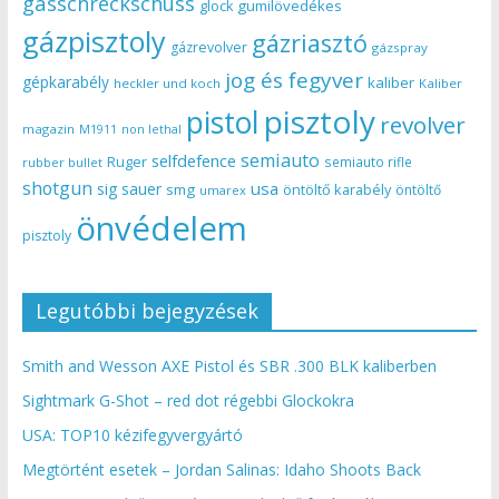
gasschreckschuss
gumilövedékes
glock
gázpisztoly
gázriasztó
gázrevolver
gázspray
jog és fegyver
gépkarabély
kaliber
heckler und koch
Kaliber
pisztoly
pistol
revolver
magazin
non lethal
M1911
semiauto
selfdefence
Ruger
semiauto rifle
rubber bullet
shotgun
usa
sig sauer
smg
öntöltő karabély
öntöltő
umarex
önvédelem
pisztoly
Legutóbbi bejegyzések
Smith and Wesson AXE Pistol és SBR .300 BLK kaliberben
Sightmark G-Shot – red dot régebbi Glockokra
USA: TOP10 kézifegyvergyártó
Megtörtént esetek – Jordan Salinas: Idaho Shoots Back