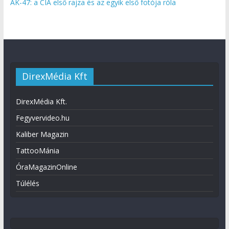
AK-47: a CIA első rajza és az egyik első fotója róla
DirexMédia Kft
DirexMédia Kft.
Fegyvervideo.hu
Kaliber Magazin
TattooMánia
ÓraMagazinOnline
Túlélés