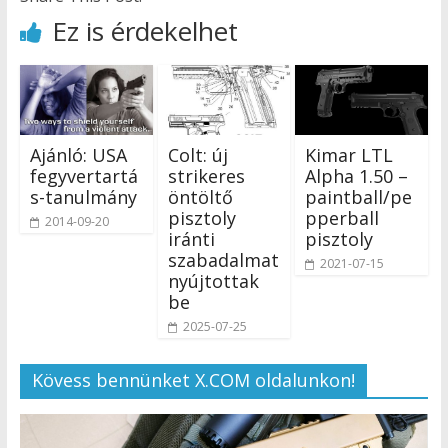
Ez is érdekelhet
Ajánló: USA
Colt: új
Kimar LTL
fegyvertartá
strikeres
Alpha 1.50 –
s-tanulmány
öntöltő
paintball/pe
pisztoly
pperball
2014-09-20
iránti
pisztoly
szabadalmat
2021-07-15
nyújtottak
be
2025-07-25
Kövess bennünket X.COM oldalunkon!