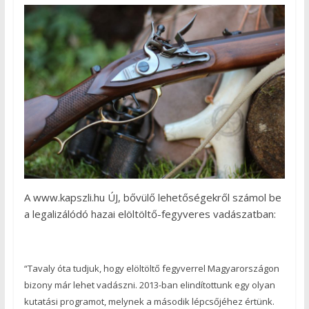
A www.kapszli.hu ÚJ, bővülő lehetőségekről számol be
a legalizálódó hazai elöltöltő-fegyveres vadászatban:
“Tavaly óta tudjuk, hogy elöltöltő fegyverrel Magyarországon
bizony már lehet vadászni. 2013-ban elindítottunk egy olyan
kutatási programot, melynek a második lépcsőjéhez értünk.