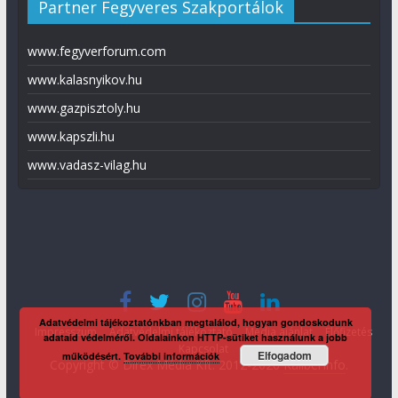
Partner Fegyveres Szakportálok
www.fegyverforum.com
www.kalasnyikov.hu
www.gazpisztoly.hu
www.kapszli.hu
www.vadasz-vilag.hu
Adatvédelmi tájékoztatónkban megtalálod, hogyan gondoskodunk
Impresszum
Adatvédelmi tájékoztató
Média ajánlat
Előfizetés
adataid védelméről. Oldalainkon HTTP-sütiket használunk a jobb
Kapcsolat
Elfogadom
működésért.
További információk
Copyright © Direx Média Kft. 2012-2026
KaliberInfo
.