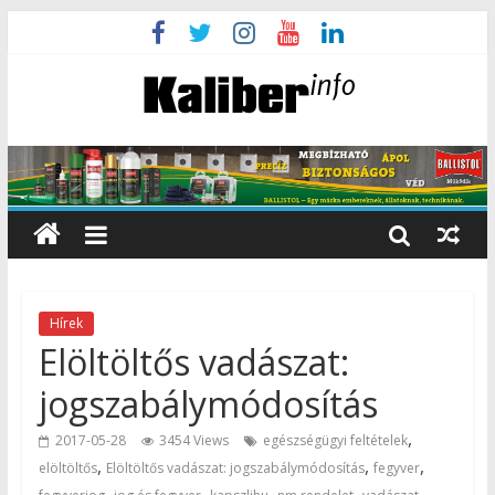
Hírek
Elöltöltős vadászat:
jogszabálymódosítás
,
2017-05-28
3454 Views
egészségügyi feltételek
,
,
,
elöltöltős
Elöltöltős vadászat: jogszabálymódosítás
fegyver
,
,
,
,
,