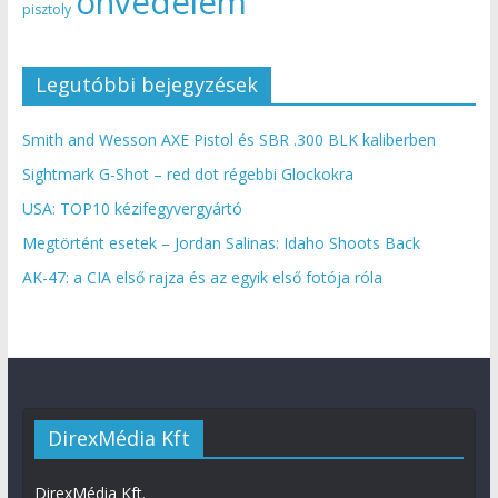
önvédelem
pisztoly
Legutóbbi bejegyzések
Smith and Wesson AXE Pistol és SBR .300 BLK kaliberben
Sightmark G-Shot – red dot régebbi Glockokra
USA: TOP10 kézifegyvergyártó
Megtörtént esetek – Jordan Salinas: Idaho Shoots Back
AK-47: a CIA első rajza és az egyik első fotója róla
DirexMédia Kft
DirexMédia Kft.