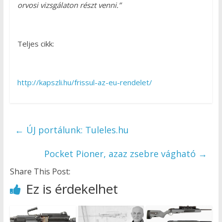
orvosi vizsgálaton részt venni.”
Teljes cikk:
http://kapszli.hu/frissul-az-eu-rendelet/
←
ÚJ portálunk: Tuleles.hu
Pocket Pioner, azaz zsebre vágható
→
Share This Post:
Ez is érdekelhet