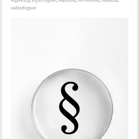
fegyverjog
jog és fegyver
kapszlihu
nm rendelet
vadászat
vadászfegyver