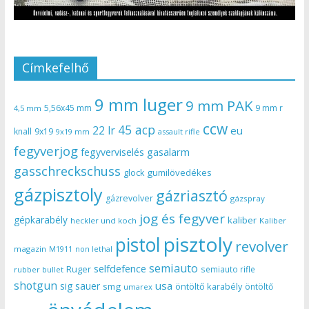
Címkefelhő
9 mm luger
9 mm PAK
5,56x45 mm
9 mm r
4,5 mm
ccw
45 acp
22 lr
eu
knall
9x19
9x19 mm
assault rifle
fegyverjog
gasalarm
fegyverviselés
gasschreckschuss
gumilövedékes
glock
gázpisztoly
gázriasztó
gázrevolver
gázspray
jog és fegyver
gépkarabély
kaliber
heckler und koch
Kaliber
pisztoly
pistol
revolver
magazin
non lethal
M1911
semiauto
selfdefence
Ruger
semiauto rifle
rubber bullet
shotgun
usa
sig sauer
smg
öntöltő karabély
öntöltő
umarex