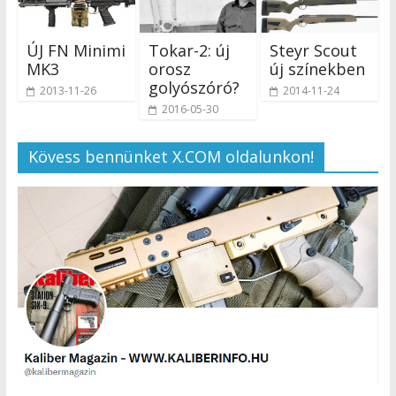
ÚJ FN Minimi
Tokar-2: új
Steyr Scout
MK3
orosz
új színekben
golyószóró?
2013-11-26
2014-11-24
2016-05-30
Kövess bennünket X.COM oldalunkon!