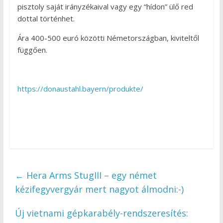
pisztoly saját irányzékaival vagy egy “hídon” ülő red
dottal történhet.
Ára 400-500 euró közötti Németországban, kiviteltől
függően.
https://donaustahl.bayern/produkte/
←
Hera Arms StugIII – egy német
kézifegyvergyár mert nagyot álmodni:-)
Új vietnami gépkarabély-rendszeresítés: