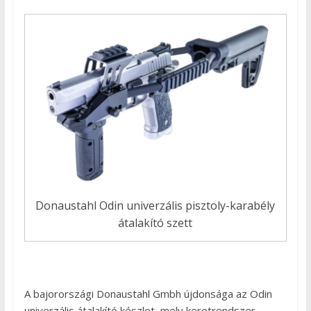
Donaustahl Odin univerzális pisztoly-karabély
átalakító szett
A bajorországi Donaustahl Gmbh újdonsága az Odin
univerzális átalakító készlet, mely keretrendszer