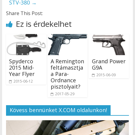
STV-380
→
Share This Post:
Ez is érdekelhet
Spyderco
A Remington
Grand Power
2015 Mid-
feltámasztja
G9A
Year Flyer
a Para-
2015-06-09
Ordnance
2015-06-12
pisztolyait?
2017-05-29
Kövess bennünket X.COM oldalunkon!