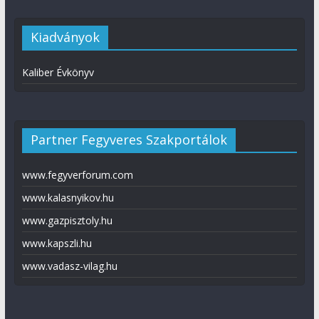
Kiadványok
Kaliber Évkönyv
Partner Fegyveres Szakportálok
www.fegyverforum.com
www.kalasnyikov.hu
www.gazpisztoly.hu
www.kapszli.hu
www.vadasz-vilag.hu