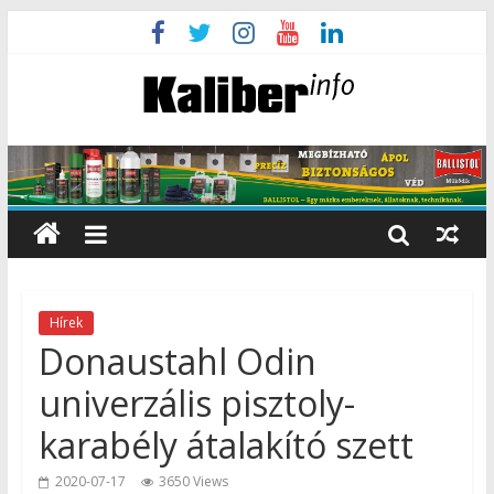
Hírek
Donaustahl Odin
univerzális pisztoly-
karabély átalakító szett
2020-07-17
3650 Views