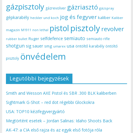
gázpisztoly
gázriasztó
gázrevolver
gázspray
jog és fegyver
gépkarabély
kaliber
heckler und koch
Kaliber
pisztoly
pistol
revolver
magazin
non lethal
M1911
semiauto
selfdefence
Ruger
semiauto rifle
rubber bullet
shotgun
usa
sig sauer
smg
öntöltő karabély
öntöltő
umarex
önvédelem
pisztoly
Legutóbbi bejegyzések
Smith and Wesson AXE Pistol és SBR .300 BLK kaliberben
Sightmark G-Shot – red dot régebbi Glockokra
USA: TOP10 kézifegyvergyártó
Megtörtént esetek – Jordan Salinas: Idaho Shoots Back
AK-47: a CIA első rajza és az egyik első fotója róla