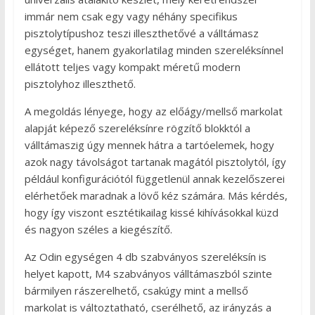
immár nem csak egy vagy néhány specifikus
pisztolytípushoz teszi illeszthetővé a válltámasz
egységet, hanem gyakorlatilag minden szereléksínnel
ellátott teljes vagy kompakt méretű modern
pisztolyhoz illeszthető.
A megoldás lényege, hogy az előágy/mellső markolat
alapját képező szereléksínre rögzítő blokktól a
válltámaszig úgy mennek hátra a tartóelemek, hogy
azok nagy távolságot tartanak magától pisztolytól, így
például konfigurációtól függetlenül annak kezelőszerei
elérhetőek maradnak a lövő kéz számára. Más kérdés,
hogy így viszont esztétikailag kissé kihívásokkal küzd
és nagyon széles a kiegészítő.
Az Odin egységen 4 db szabványos szereléksín is
helyet kapott, M4 szabványos válltámaszból szinte
bármilyen rászerelhető, csakúgy mint a mellső
markolat is változtatható, cserélhető, az irányzás a