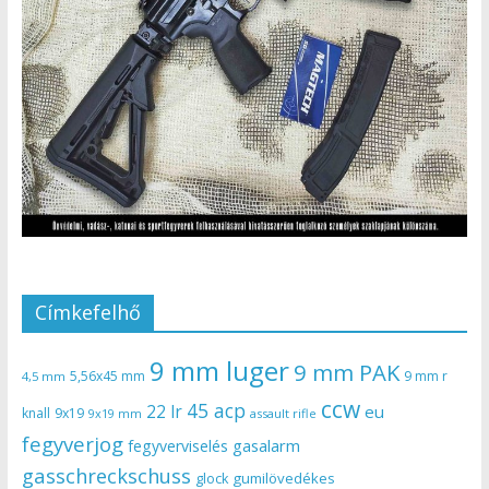
Címkefelhő
9 mm luger
9 mm PAK
5,56x45 mm
9 mm r
4,5 mm
ccw
45 acp
22 lr
eu
knall
9x19
9x19 mm
assault rifle
fegyverjog
gasalarm
fegyverviselés
gasschreckschuss
gumilövedékes
glock