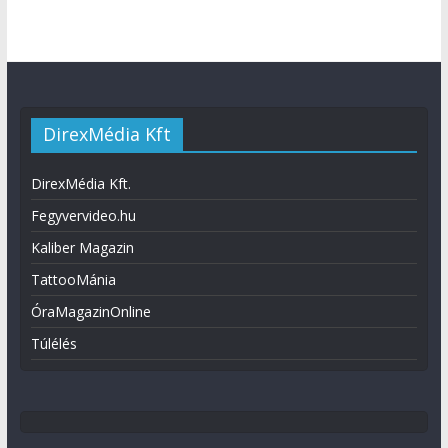
DirexMédia Kft
DirexMédia Kft.
Fegyvervideo.hu
Kaliber Magazin
TattooMánia
ÓraMagazinOnline
Túlélés