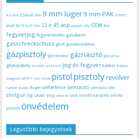
9 mm luger
9 mm PAK
5,56x45 mm
9 mm r
4,5 mm
ccw
45 acp
22 lr
eu
knall
9x19
9x19 mm
assault rifle
fegyverjog
gasalarm
fegyverviselés
gasschreckschuss
gumilövedékes
glock
gázpisztoly
gázriasztó
gázrevolver
gázspray
jog és fegyver
gépkarabély
kaliber
heckler und koch
Kaliber
pisztoly
pistol
revolver
magazin
non lethal
M1911
semiauto
selfdefence
Ruger
semiauto rifle
rubber bullet
shotgun
usa
sig sauer
smg
öntöltő karabély
öntöltő
umarex
önvédelem
pisztoly
Legutóbbi bejegyzések