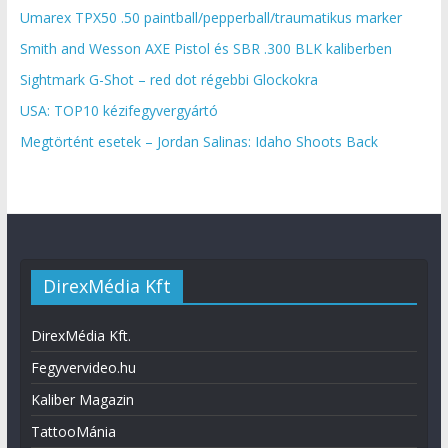
Umarex TPX50 .50 paintball/pepperball/traumatikus marker
Smith and Wesson AXE Pistol és SBR .300 BLK kaliberben
Sightmark G-Shot – red dot régebbi Glockokra
USA: TOP10 kézifegyvergyártó
Megtörtént esetek – Jordan Salinas: Idaho Shoots Back
DirexMédia Kft
DirexMédia Kft.
Fegyvervideo.hu
Kaliber Magazin
TattooMánia