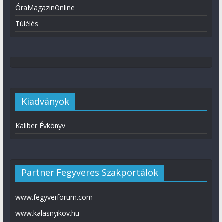
ÓraMagazinOnline
Túlélés
Kiadványok
Kaliber Évkönyv
Partner Fegyveres Szakportálok
www.fegyverforum.com
www.kalasnyikov.hu