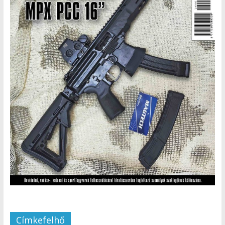
Címkefelhő