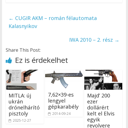
←
CUGIR AKM – román félautomata
Kalasnyikov
IWA 2010 – 2. rész
→
Share This Post:
Ez is érdekelhet
7,62×39-es
MITLA: új
Majd’ 200
lengyel
ukrán
ezer
gépkarabély
drónelhárító
dollárért
pisztoly
kelt el Elvis
2014-09-24
egyik
2025-12-27
revolvere