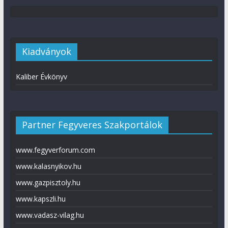
Kiadványok
Kaliber Évkönyv
Partner Fegyveres Szakportálok
www.fegyverforum.com
www.kalasnyikov.hu
www.gazpisztoly.hu
www.kapszli.hu
www.vadasz-vilag.hu