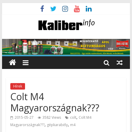
Hírek
Colt M4
Magyarországnak???
,
2015-05-27
3582 Views
colt
Colt M4
,
,
Magyarországnak???
gépkarabély
m4