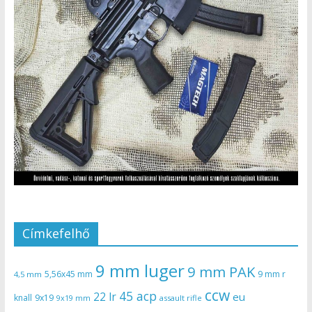
Címkefelhő
9 mm luger
9 mm PAK
5,56x45 mm
9 mm r
4,5 mm
ccw
45 acp
22 lr
eu
knall
9x19
9x19 mm
assault rifle