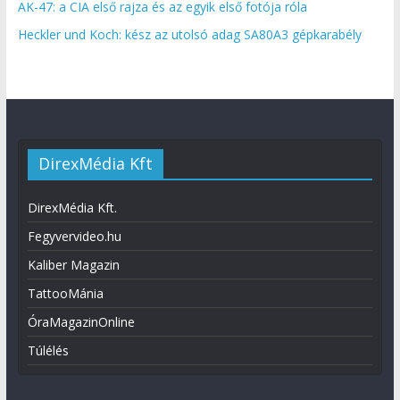
AK-47: a CIA első rajza és az egyik első fotója róla
Heckler und Koch: kész az utolsó adag SA80A3 gépkarabély
DirexMédia Kft
DirexMédia Kft.
Fegyvervideo.hu
Kaliber Magazin
TattooMánia
ÓraMagazinOnline
Túlélés