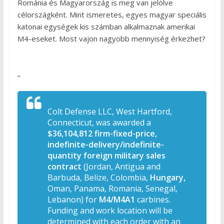
Románia és Magyarország is meg van jelölve
célországként. Mint ismeretes, egyes magyar speciális
katonai egységek kis számban alkalmaznak amerikai
M4-eseket. Most vajon nagyobb mennyiség érkezhet?
“
Colt Defense LLC, West Hartford,
Connecticut, was awarded a
$36,104,812 firm-fixed-price,
indefinite-delivery/indefinite-
quantity foreign military sales
contract
(Jordan, Antigua and
Barbuda, Belize, Colombia,
Hungary,
Oman, Panama, Romania, Senegal,
Lebanon) for
M4/M4A1
carbines.
Funding and work location will be
determined with each order with an