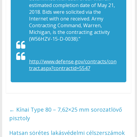
estimated completion date of May 21,
2018. Bids were solicited via the
Internet with one received. Army
Contracting Command, Warren,
Michigan, is the contracting activity
(W56HZV-15-D-0038).”
http://www.defense.gov/contracts/con
tract.aspx?contractid=5547
←
Kínai Type 80 – 7,62×25 mm sorozatlövő
pisztoly
Hatsan sörétes lakásvédelmi célszerszámok