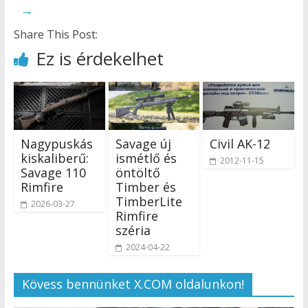
→
Share This Post:
Ez is érdekelhet
Nagypuskás
Savage új
Civil AK-12
kiskaliberű:
ismétlő és
2012-11-15
Savage 110
öntöltő
Rimfire
Timber és
TimberLite
2026-03-27
Rimfire
széria
2024-04-22
Kövess bennünket X.COM oldalunkon!