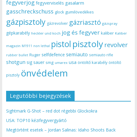
fegyverjog
gasalarm
fegyverviselés
gasschreckschuss
gumilövedékes
glock
gázpisztoly
gázriasztó
gázrevolver
gázspray
jog és fegyver
gépkarabély
kaliber
heckler und koch
Kaliber
pisztoly
pistol
revolver
magazin
non lethal
M1911
semiauto
selfdefence
Ruger
semiauto rifle
rubber bullet
shotgun
usa
sig sauer
smg
öntöltő karabély
öntöltő
umarex
önvédelem
pisztoly
Legutóbbi bejegyzések
Sightmark G-Shot – red dot régebbi Glockokra
USA: TOP10 kézifegyvergyártó
Megtörtént esetek – Jordan Salinas: Idaho Shoots Back