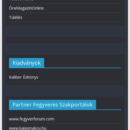
ÓraMagazinOnline
Túlélés
Kiadványok
Kaliber Évkönyv
Partner Fegyveres Szakportálok
www.fegyverforum.com
www.kalasnyikov.hu