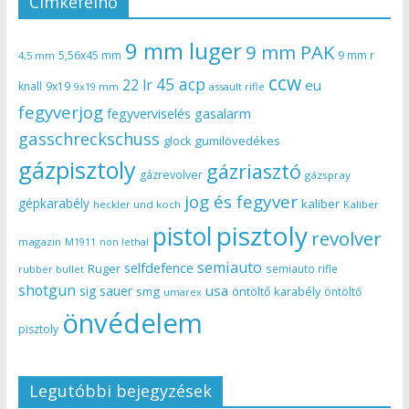
Címkefelhő
9 mm luger
9 mm PAK
5,56x45 mm
9 mm r
4,5 mm
ccw
45 acp
22 lr
eu
knall
9x19
9x19 mm
assault rifle
fegyverjog
gasalarm
fegyverviselés
gasschreckschuss
gumilövedékes
glock
gázpisztoly
gázriasztó
gázrevolver
gázspray
jog és fegyver
gépkarabély
kaliber
heckler und koch
Kaliber
pisztoly
pistol
revolver
magazin
non lethal
M1911
semiauto
selfdefence
Ruger
semiauto rifle
rubber bullet
shotgun
usa
sig sauer
smg
öntöltő karabély
öntöltő
umarex
önvédelem
pisztoly
Legutóbbi bejegyzések