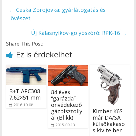
←
Ceska Zbrojovka: gyárlátogatás és
lövészet
Új Kalasnyikov-golyószóró: RPK-16
→
Share This Post:
Ez is érdekelhet
B+T APC308
84 éves
7,62×51 mm
“garázda”
önvédekező
2016-10-08
gázpisztolly
Kimber K6S
al (Blikk)
már DA/SA
külsőkakaso
2015-09-13
s kivitelben