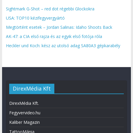
Sightmark G-Shot – red dot régebbi Glockokra
USA: TOP10 kézifegyvergyártó
Megtörtént esetek – Jordan Salinas: Idaho Shoots Back
AK-47: a CIA első rajza és az egyik első fotója róla
Heckler und Koch: kész az utolsó adag SA80A3 gépkarabély
DirexMédia Kft
DirexMédia Kft.
Fegyvervideo.hu
Kaliber Magazin
TattooMánia