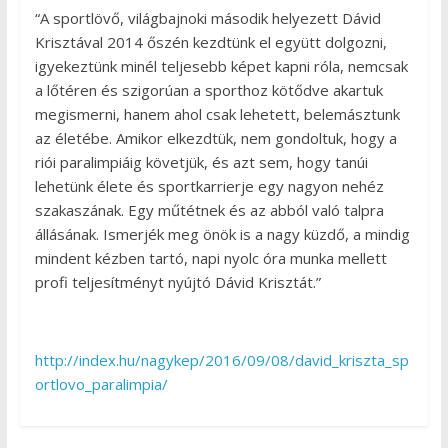
“A sportlövő, világbajnoki második helyezett Dávid
Krisztával 2014 őszén kezdtünk el együtt dolgozni,
igyekeztünk minél teljesebb képet kapni róla, nemcsak
a lőtéren és szigorúan a sporthoz kötődve akartuk
megismerni, hanem ahol csak lehetett, belemásztunk
az életébe. Amikor elkezdtük, nem gondoltuk, hogy a
riói paralimpiáig követjük, és azt sem, hogy tanúi
lehetünk élete és sportkarrierje egy nagyon nehéz
szakaszának. Egy műtétnek és az abból való talpra
állásának. Ismerjék meg önök is a nagy küzdő, a mindig
mindent kézben tartó, napi nyolc óra munka mellett
profi teljesítményt nyújtó Dávid Krisztát.”
http://index.hu/nagykep/2016/09/08/david_kriszta_sp
ortlovo_paralimpia/