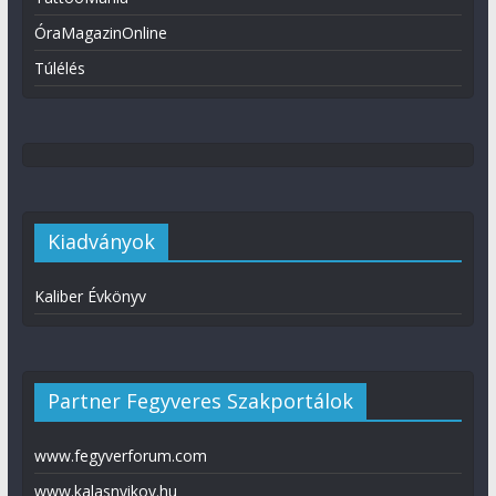
ÓraMagazinOnline
Túlélés
Kiadványok
Kaliber Évkönyv
Partner Fegyveres Szakportálok
www.fegyverforum.com
www.kalasnyikov.hu