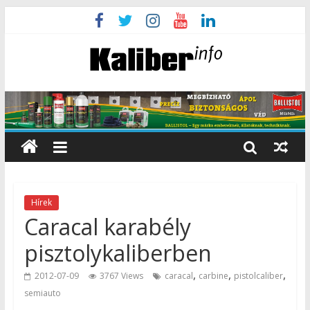
Hírek
Caracal karabély
pisztolykaliberben
,
,
,
2012-07-09
3767 Views
caracal
carbine
pistolcaliber
semiauto