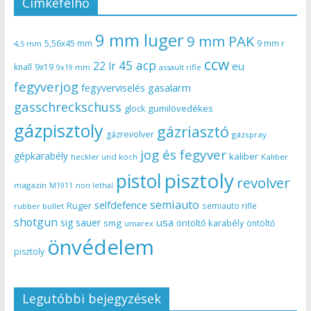
Címkefelhő
9 mm luger
9 mm PAK
5,56x45 mm
9 mm r
4,5 mm
ccw
45 acp
22 lr
eu
knall
9x19
9x19 mm
assault rifle
fegyverjog
gasalarm
fegyverviselés
gasschreckschuss
gumilövedékes
glock
gázpisztoly
gázriasztó
gázrevolver
gázspray
jog és fegyver
gépkarabély
kaliber
heckler und koch
Kaliber
pisztoly
pistol
revolver
magazin
non lethal
M1911
semiauto
selfdefence
Ruger
semiauto rifle
rubber bullet
shotgun
usa
sig sauer
smg
öntöltő karabély
öntöltő
umarex
önvédelem
pisztoly
Legutóbbi bejegyzések