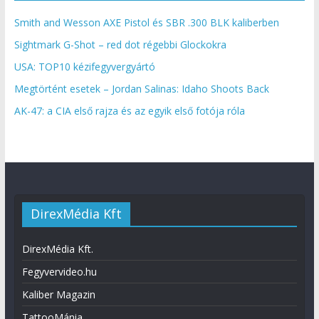
Smith and Wesson AXE Pistol és SBR .300 BLK kaliberben
Sightmark G-Shot – red dot régebbi Glockokra
USA: TOP10 kézifegyvergyártó
Megtörtént esetek – Jordan Salinas: Idaho Shoots Back
AK-47: a CIA első rajza és az egyik első fotója róla
DirexMédia Kft
DirexMédia Kft.
Fegyvervideo.hu
Kaliber Magazin
TattooMánia