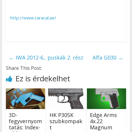
http://www.caracal.ae/
←
IWA 2012-6., puskák 2. rész
Alfa G030
→
Share This Post:
Ez is érdekelhet
3D-
HK P30SK
Edge Arms
fegyvernyom
szubkompak
4x.22
tatás: Index-
t
Magnum