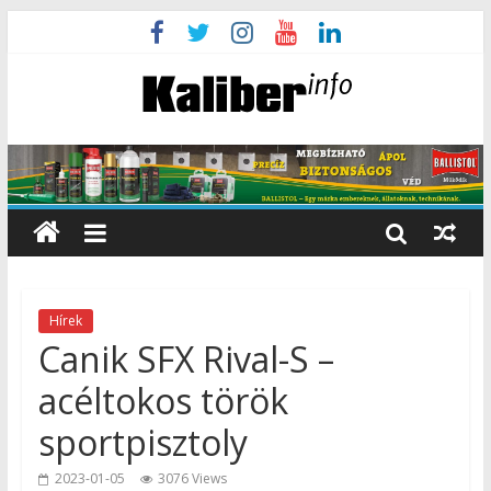
Hírek
Canik SFX Rival-S –
acéltokos török
sportpisztoly
2023-01-05
3076 Views