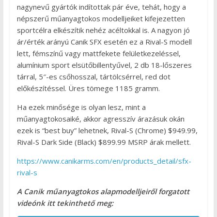
nagynevű gyártók indítottak pár éve, tehát, hogy a
népszerű műanyagtokos modelljeiket kifejezetten
sportcélra elkészítik nehéz acéltokkal is. A nagyon jó
ár/érték arányú Canik SFX esetén ez a Rival-S modell
lett, fémszínű vagy mattfekete felületkezeléssel,
alumínium sport elsütőbillentyűvel, 2 db 18-lőszeres
tárral, 5″-es csőhosszal, tártölcsérrel, red dot
előkészítéssel. Üres tömege 1185 gramm.
Ha ezek minősége is olyan lesz, mint a
műanyagtokosaiké, akkor agresszív árazásuk okán
ezek is “best buy” lehetnek, Rival-S (Chrome) $949.99,
Rival-S Dark Side (Black) $899.99 MSRP árak mellett.
https://www.canikarms.com/en/products_detail/sfx-
rival-s
A Canik műanyagtokos alapmodelljeiről forgatott
videónk itt tekinthető meg: