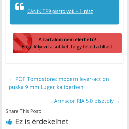
CANIK TP9 pisztolyok – 1. rész
A tartalom nem elérhető!
Engedélyezd a sütiket, hogy felold a tiltást.
←
POF Tombstone: modern lever-action
puska 9 mm Luger kaliberben
Armscor RIA 5.0 pisztoly
→
Share This Post:
Ez is érdekelhet