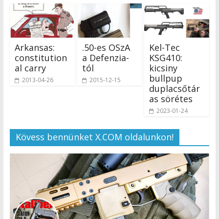
Arkansas:
.50-es OSzA
Kel-Tec
constitution
a Defenzia-
KSG410:
al carry
tól
kicsiny
bullpup
2013-04-26
2015-12-15
duplacsőtár
as sörétes
2023-01-24
Kövess bennünket X.COM oldalunkon!