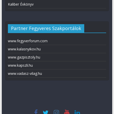
Kaliber Évkönyv
Partner Fegyveres Szakportálok
www.fegyverforum.com
www.kalasnyikov.hu
www.gazpisztoly.hu
www.kapszli.hu
www.vadasz-vilag.hu