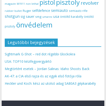
pisztoly
pistol
revolver
magazin
non lethal
M1911
semiauto
selfdefence
Ruger
semiauto rifle
rubber bullet
shotgun
usa
sig sauer
smg
öntöltő karabély
öntöltő
umarex
önvédelem
pisztoly
Legutóbbi bejegyzések
Sightmark G-Shot – red dot régebbi Glockokra
USA: TOP10 kézifegyvergyártó
Megtörtént esetek – Jordan Salinas: Idaho Shoots Back
AK-47: a CIA első rajza és az egyik első fotója róla
Heckler und Koch: kész az utolsó adag SA80A3 gépkarabély