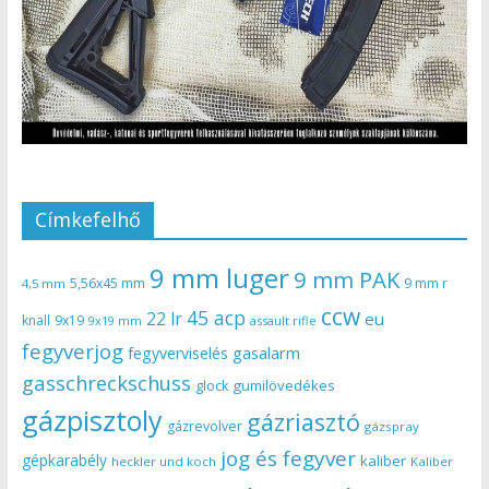
Címkefelhő
9 mm luger
9 mm PAK
5,56x45 mm
9 mm r
4,5 mm
ccw
45 acp
22 lr
eu
knall
9x19
9x19 mm
assault rifle
fegyverjog
gasalarm
fegyverviselés
gasschreckschuss
gumilövedékes
glock
gázpisztoly
gázriasztó
gázrevolver
gázspray
jog és fegyver
gépkarabély
kaliber
heckler und koch
Kaliber