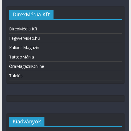
DirexMédia Kft
DirexMédia Kft.
Fegyvervideo.hu
Kaliber Magazin
TattooMánia
ÓraMagazinOnline
Túlélés
Kiadványok