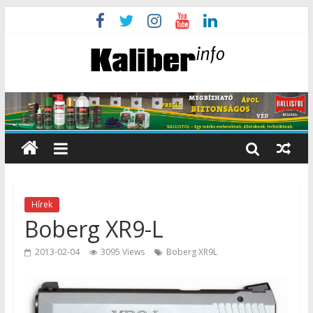
Hírek
Boberg XR9-L
2013-02-04
3095 Views
Boberg XR9L