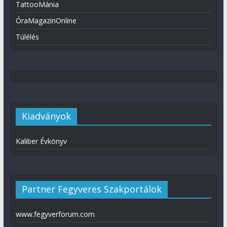
TattooMánia
ÓraMagazinOnline
Túlélés
Kiadványok
Kaliber Évkönyv
Partner Fegyveres Szakportálok
www.fegyverforum.com