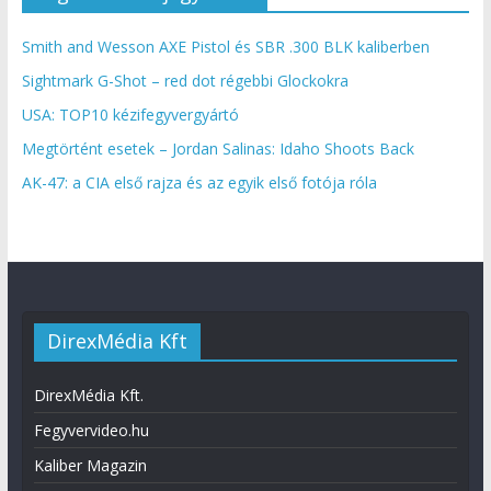
Smith and Wesson AXE Pistol és SBR .300 BLK kaliberben
Sightmark G-Shot – red dot régebbi Glockokra
USA: TOP10 kézifegyvergyártó
Megtörtént esetek – Jordan Salinas: Idaho Shoots Back
AK-47: a CIA első rajza és az egyik első fotója róla
DirexMédia Kft
DirexMédia Kft.
Fegyvervideo.hu
Kaliber Magazin