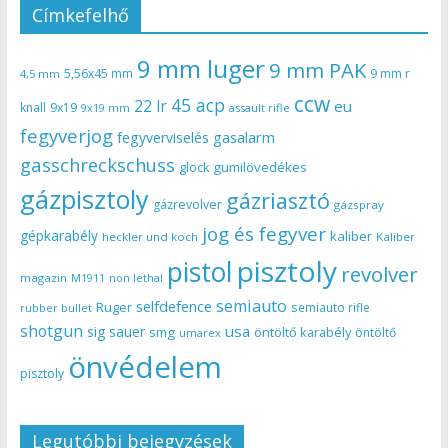
Címkefelhő
9 mm luger
9 mm PAK
5,56x45 mm
9 mm r
4,5 mm
ccw
45 acp
22 lr
eu
knall
9x19
9x19 mm
assault rifle
fegyverjog
gasalarm
fegyverviselés
gasschreckschuss
gumilövedékes
glock
gázpisztoly
gázriasztó
gázrevolver
gázspray
jog és fegyver
gépkarabély
kaliber
heckler und koch
Kaliber
pisztoly
pistol
revolver
magazin
non lethal
M1911
semiauto
selfdefence
Ruger
semiauto rifle
rubber bullet
shotgun
usa
sig sauer
smg
öntöltő karabély
öntöltő
umarex
önvédelem
pisztoly
Legutóbbi bejegyzések