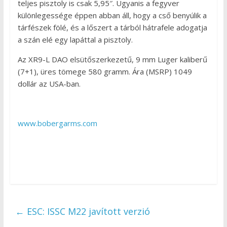
teljes pisztoly is csak 5,95″. Ugyanis a fegyver
különlegessége éppen abban áll, hogy a cső benyúlik a
tárfészek fölé, és a lőszert a tárból hátrafele adogatja
a szán elé egy lapáttal a pisztoly.
Az XR9-L DAO elsütőszerkezetű, 9 mm Luger kaliberű
(7+1), üres tömege 580 gramm. Ára (MSRP) 1049
dollár az USA-ban.
www.bobergarms.com
←
ESC: ISSC M22 javított verzió