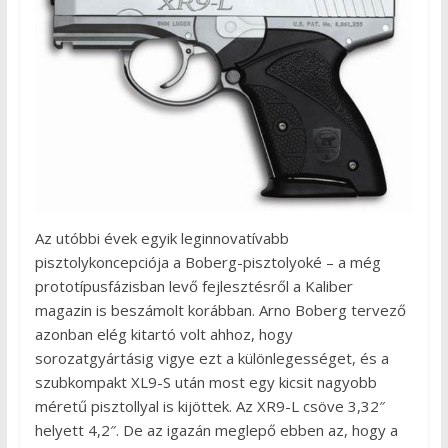
Az utóbbi évek egyik leginnovatívabb
pisztolykoncepciója a Boberg-pisztolyoké – a még
prototípusfázisban levő fejlesztésről a Kaliber
magazin is beszámolt korábban. Arno Boberg tervező
azonban elég kitartó volt ahhoz, hogy
sorozatgyártásig vigye ezt a különlegességet, és a
szubkompakt XL9-S után most egy kicsit nagyobb
méretű pisztollyal is kijöttek. Az XR9-L csöve 3,32″
helyett 4,2″. De az igazán meglepő ebben az, hogy a