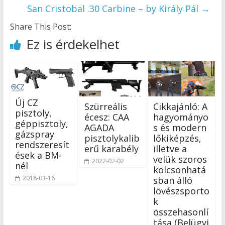
San Cristobal .30 Carbine – by Király Pál
→
Share This Post:
Ez is érdekelhet
Új CZ
Szürreális
Cikkajánló: A
pisztoly,
écesz: CAA
hagyományo
géppisztoly,
AGADA
s és modern
gázspray
pisztolykalib
lőkiképzés,
rendszeresít
erű karabély
illetve a
ések a BM-
velük szoros
2022-02-02
nél
kölcsönhatá
2018-03-16
sban álló
lövészsporto
k
összehasonlí
tása (Belügyi