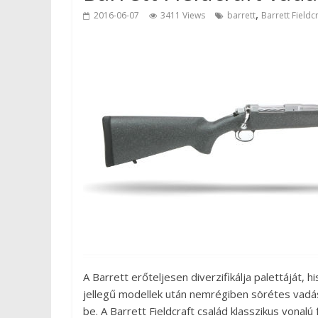
,
2016-06-07
3411 Views
barrett
Barrett Field
A Barrett erőteljesen diverzifikálja palettáját,
jellegű modellek után nemrégiben sörétes vad
be. A Barrett Fieldcraft család klasszikus vonal