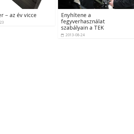
r – az év vicce
Enyhítene a
fegyverhasználat
-23
szabályain a TEK
2013-08-24