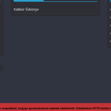
Kaliber Évkönyv
n megtalálod, hogyan gondoskodunk adataid védelméről. Oldalainkon HTTP-sütiket
Impresszum
Ada