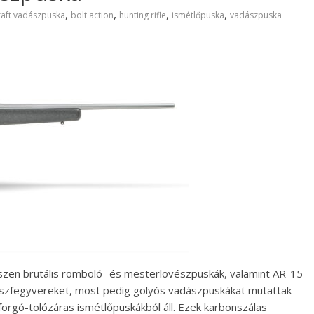
,
,
,
,
craft vadászpuska
bolt action
hunting rifle
ismétlőpuska
vadászpuska
 hiszen brutális romboló- és mesterlövészpuskák, valamint AR-15
ászfegyvereket, most pedig golyós vadászpuskákat mutattak
ú forgó-tolózáras ismétlőpuskákból áll. Ezek karbonszálas