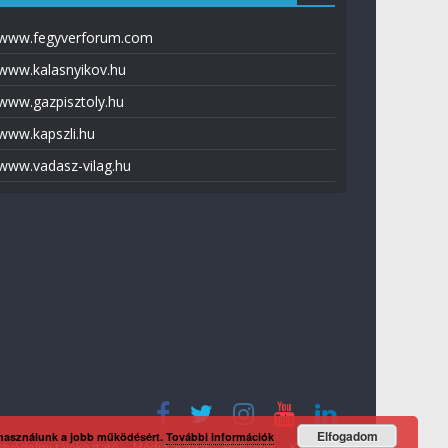
www.fegyverforum.com
www.kalasnyikov.hu
www.gazpisztoly.hu
www.kapszli.hu
www.vadasz-vilag.hu
Elfogadom
 használunk a jobb működésért.
További információk
tvédelmi tájékoztató
Média ajánlat
Előfizetés
Kapcsolat