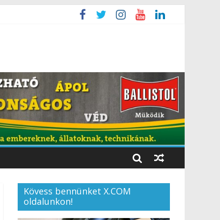
Kövess bennünket X.COM
oldalunkon!