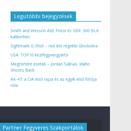
Legutóbbi bejegyzések
Smith and Wesson AXE Pistol és SBR .300 BLK
kaliberben
Sightmark G-Shot – red dot régebbi Glockokra
USA: TOP10 kézifegyvergyártó
Megtörtént esetek – Jordan Salinas: Idaho
Shoots Back
AK-47: a CIA első rajza és az egyik első fotója
róla
Partner Fegyveres Szakportálok