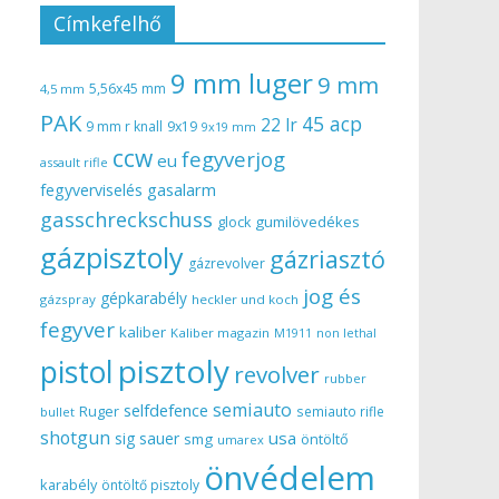
Címkefelhő
9 mm luger
9 mm
5,56x45 mm
4,5 mm
PAK
45 acp
22 lr
9 mm r knall
9x19
9x19 mm
ccw
fegyverjog
eu
assault rifle
gasalarm
fegyverviselés
gasschreckschuss
gumilövedékes
glock
gázpisztoly
gázriasztó
gázrevolver
jog és
gépkarabély
gázspray
heckler und koch
fegyver
kaliber
Kaliber magazin
non lethal
M1911
pisztoly
pistol
revolver
rubber
semiauto
selfdefence
Ruger
semiauto rifle
bullet
shotgun
usa
sig sauer
smg
öntöltő
umarex
önvédelem
karabély
öntöltő pisztoly