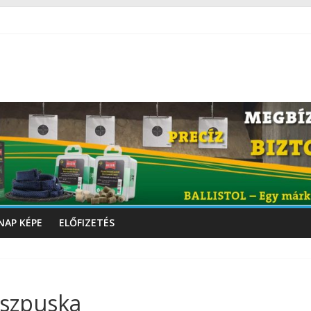
NAP KÉPE
ELŐFIZETÉS
ászpuska