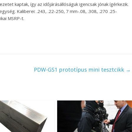
tet kaptak, így az időjárásállóságuk igencsak jónak ígérkezik.
gység. Kaliberei: .243, .22-250, 7 mm-.08, .308, .270 .25-
ikai MSRP-t.
PDW-GS1 prototípus mini tesztcikk
→