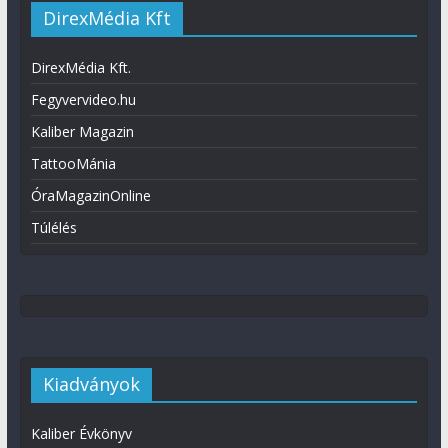
DirexMédia Kft
DirexMédia Kft.
Fegyvervideo.hu
Kaliber Magazin
TattooMánia
ÓraMagazinOnline
Túlélés
Kiadványok
Kaliber Évkönyv