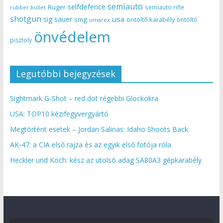
semiauto
selfdefence
Ruger
semiauto rifle
rubber bullet
shotgun
usa
sig sauer
smg
öntöltő karabély
öntöltő
umarex
önvédelem
pisztoly
Legutóbbi bejegyzések
Sightmark G-Shot – red dot régebbi Glockokra
USA: TOP10 kézifegyvergyártó
Megtörtént esetek – Jordan Salinas: Idaho Shoots Back
AK-47: a CIA első rajza és az egyik első fotója róla
Heckler und Koch: kész az utolsó adag SA80A3 gépkarabély