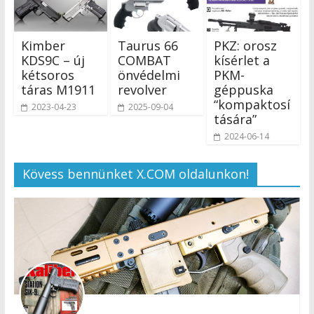
Kimber
Taurus 66
PKZ: orosz
KDS9C – új
COMBAT
kísérlet a
kétsoros
önvédelmi
PKM-
táras M1911
revolver
géppuska
“kompaktosí
2023-04-23
2025-09-04
tására”
2024-06-14
Kövess bennünket X.COM oldalunkon!