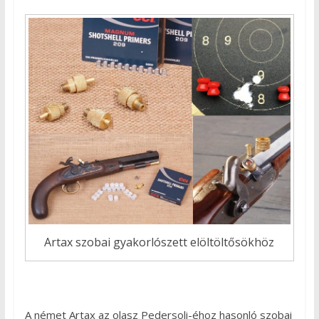
Artax szobai gyakorlószett elöltöltősökhöz
A német Artax az olasz Pedersoli-éhoz hasonló szobai