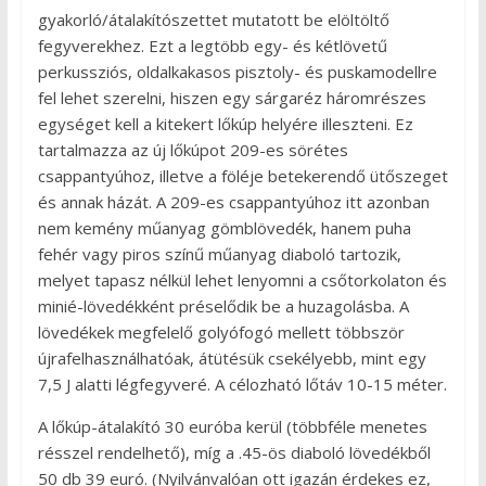
gyakorló/átalakítószettet mutatott be elöltöltő
fegyverekhez. Ezt a legtöbb egy- és kétlövetű
perkussziós, oldalkakasos pisztoly- és puskamodellre
fel lehet szerelni, hiszen egy sárgaréz háromrészes
egységet kell a kitekert lőkúp helyére illeszteni. Ez
tartalmazza az új lőkúpot 209-es sörétes
csappantyúhoz, illetve a föléje betekerendő ütőszeget
és annak házát. A 209-es csappantyúhoz itt azonban
nem kemény műanyag gömblövedék, hanem puha
fehér vagy piros színű műanyag diaboló tartozik,
melyet tapasz nélkül lehet lenyomni a csőtorkolaton és
minié-lövedékként préselődik be a huzagolásba. A
lövedékek megfelelő golyófogó mellett többször
újrafelhasználhatóak, átütésük csekélyebb, mint egy
7,5 J alatti légfegyveré. A célozható lőtáv 10-15 méter.
A lőkúp-átalakító 30 euróba kerül (többféle menetes
résszel rendelhető), míg a .45-ös diaboló lövedékből
50 db 39 euró. (Nyilvánvalóan ott igazán érdekes ez,