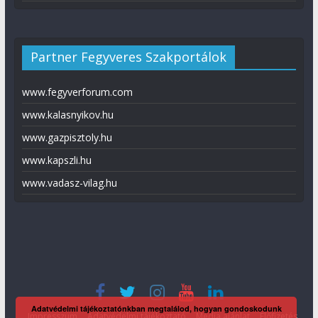
Partner Fegyveres Szakportálok
www.fegyverforum.com
www.kalasnyikov.hu
www.gazpisztoly.hu
www.kapszli.hu
www.vadasz-vilag.hu
Adatvédelmi tájékoztatónkban megtalálod, hogyan gondoskodunk
Impresszum
Adatvédelmi tájékoztató
Média ajánlat
Előfizetés