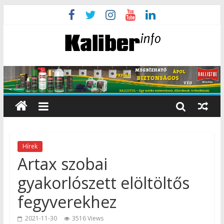
Hírek
Artax szobai
gyakorlószett elöltöltős
fegyverekhez
2021-11-30
3516 Views