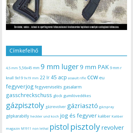
Címkefelhő
9 mm luger
9 mm PAK
5,56x45 mm
9 mm r
4,5 mm
ccw
45 acp
22 lr
eu
knall
9x19
9x19 mm
assault rifle
fegyverjog
gasalarm
fegyverviselés
gasschreckschuss
gumilövedékes
glock
gázpisztoly
gázriasztó
gázrevolver
gázspray
jog és fegyver
gépkarabély
kaliber
heckler und koch
Kaliber
pisztoly
pistol
revolver
magazin
non lethal
M1911