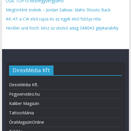
USA: TOP10 kézifegyvergyártó
Megtörtént esetek – Jordan Salinas: Idaho Shoots Back
AK-47: a CIA első rajza és az egyik első fotója róla
Heckler und Koch: kész az utolsó adag SA80A3 gépkarabély
DirexMédia Kft
DirexMédia Kft.
Fegyvervideo.hu
Kaliber Magazin
TattooMánia
ÓraMagazinOnline