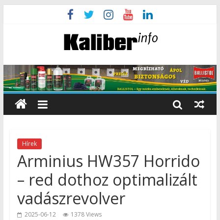
Hírek
Arminius HW357 Horrido
– red dothoz optimalizált
vadászrevolver
2025-06-12
1378 Views