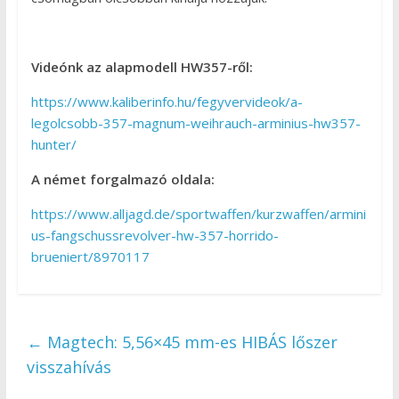
Videónk az alapmodell HW357-ről:
https://www.kaliberinfo.hu/fegyvervideok/a-
legolcsobb-357-magnum-weihrauch-arminius-hw357-
hunter/
A német forgalmazó oldala:
https://www.alljagd.de/sportwaffen/kurzwaffen/armini
us-fangschussrevolver-hw-357-horrido-
brueniert/8970117
←
Magtech: 5,56×45 mm-es HIBÁS lőszer
visszahívás