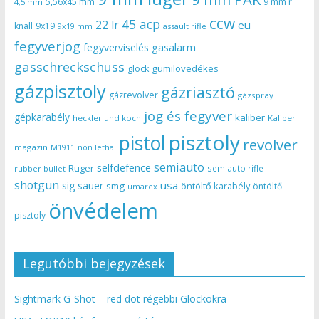
5,56x45 mm
9 mm r
4,5 mm
ccw
45 acp
22 lr
eu
knall
9x19
9x19 mm
assault rifle
fegyverjog
gasalarm
fegyverviselés
gasschreckschuss
gumilövedékes
glock
gázpisztoly
gázriasztó
gázrevolver
gázspray
jog és fegyver
gépkarabély
kaliber
heckler und koch
Kaliber
pisztoly
pistol
revolver
magazin
non lethal
M1911
semiauto
selfdefence
Ruger
semiauto rifle
rubber bullet
shotgun
usa
sig sauer
smg
öntöltő karabély
öntöltő
umarex
önvédelem
pisztoly
Legutóbbi bejegyzések
Sightmark G-Shot – red dot régebbi Glockokra