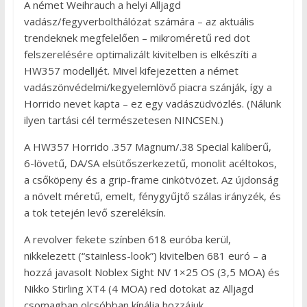
A német Weihrauch a helyi Alljagd
vadász/fegyverbolthálózat számára – az aktuális
trendeknek megfelelően – mikroméretű red dot
felszerelésére optimalizált kivitelben is elkészíti a
HW357 modelljét. Mivel kifejezetten a német
vadászönvédelmi/kegyelemlövő piacra szánják, így a
Horrido nevet kapta – ez egy vadászüdvözlés. (Nálunk
ilyen tartási cél természetesen NINCSEN.)
A HW357 Horrido .357 Magnum/.38 Special kaliberű,
6-lövetű, DA/SA elsütőszerkezetű, monolit acéltokos,
a csőköpeny és a grip-frame cinkötvözet. Az újdonság
a növelt méretű, emelt, fénygyűjtő szálas irányzék, és
a tok tetején levő szereléksín.
A revolver fekete színben 618 euróba kerül,
nikkelezett (“stainless-look”) kivitelben 681 euró – a
hozzá javasolt Noblex Sight NV 1×25 OS (3,5 MOA) és
Nikko Stirling XT4 (4 MOA) red dotokat az Alljagd
csomagban olcsóbban kínálja hozzájuk.