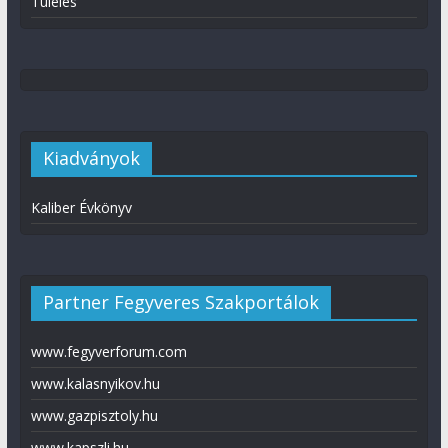
Túlélés
Kiadványok
Kaliber Évkönyv
Partner Fegyveres Szakportálok
www.fegyverforum.com
www.kalasnyikov.hu
www.gazpisztoly.hu
www.kapszli.hu