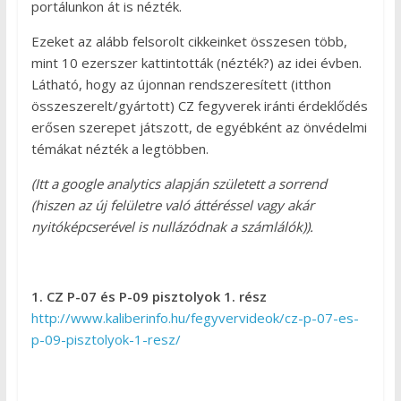
portálunkon át is nézték.
Ezeket az alább felsorolt cikkeinket összesen több,
mint 10 ezerszer kattintották (nézték?) az idei évben.
Látható, hogy az újonnan rendszeresített (itthon
összeszerelt/gyártott) CZ fegyverek iránti érdeklődés
erősen szerepet játszott, de egyébként az önvédelmi
témákat nézték a legtöbben.
(Itt a google analytics alapján született a sorrend
(hiszen az új felületre való áttéréssel vagy akár
nyitóképcserével is nullázódnak a számlálók)).
1. CZ P-07 és P-09 pisztolyok 1. rész
http://www.kaliberinfo.hu/fegyvervideok/cz-p-07-es-
p-09-pisztolyok-1-resz/