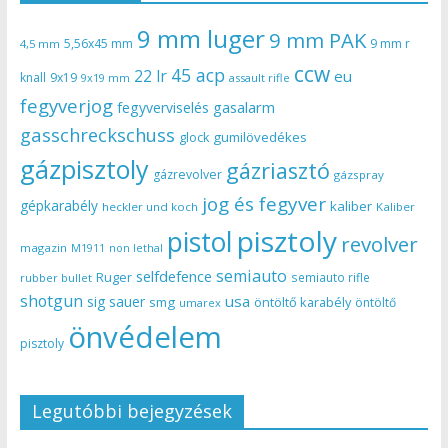
9 mm luger
9 mm PAK
5,56x45 mm
9 mm r
4,5 mm
ccw
45 acp
22 lr
eu
knall
9x19
9x19 mm
assault rifle
fegyverjog
gasalarm
fegyverviselés
gasschreckschuss
gumilövedékes
glock
gázpisztoly
gázriasztó
gázrevolver
gázspray
jog és fegyver
gépkarabély
kaliber
heckler und koch
Kaliber
pisztoly
pistol
revolver
magazin
non lethal
M1911
semiauto
selfdefence
Ruger
semiauto rifle
rubber bullet
shotgun
usa
sig sauer
smg
öntöltő karabély
öntöltő
umarex
önvédelem
pisztoly
Legutóbbi bejegyzések