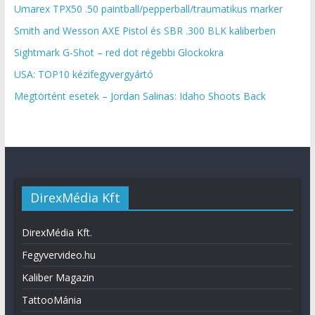
Umarex TPX50 .50 paintball/pepperball/traumatikus marker
Smith and Wesson AXE Pistol és SBR .300 BLK kaliberben
Sightmark G-Shot – red dot régebbi Glockokra
USA: TOP10 kézifegyvergyártó
Megtörtént esetek – Jordan Salinas: Idaho Shoots Back
DirexMédia Kft
DirexMédia Kft.
Fegyvervideo.hu
Kaliber Magazin
TattooMánia