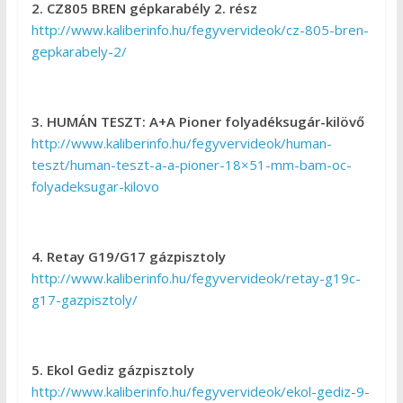
2. CZ805 BREN gépkarabély 2. rész
http://www.kaliberinfo.hu/fegyvervideok/cz-805-bren-
gepkarabely-2/
3. HUMÁN TESZT: A+A Pioner folyadéksugár-kilövő
http://www.kaliberinfo.hu/fegyvervideok/human-
teszt/human-teszt-a-a-pioner-18×51-mm-bam-oc-
folyadeksugar-kilovo
4. Retay G19/G17 gázpisztoly
http://www.kaliberinfo.hu/fegyvervideok/retay-g19c-
g17-gazpisztoly/
5. Ekol Gediz gázpisztoly
http://www.kaliberinfo.hu/fegyvervideok/ekol-gediz-9-