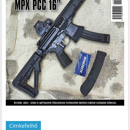
Címkefelhő