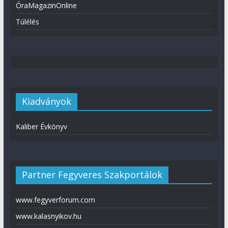
ÓraMagazinOnline
Túlélés
Kiadványok
Kaliber Évkönyv
Partner Fegyveres Szakportálok
www.fegyverforum.com
www.kalasnyikov.hu