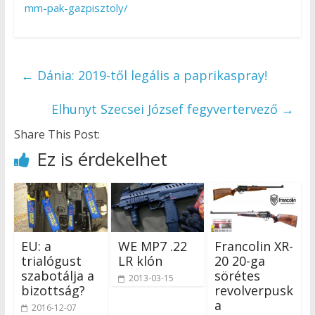
mm-pak-gazpisztoly/
←
Dánia: 2019-től legális a paprikaspray!
Elhunyt Szecsei József fegyvertervező
→
Share This Post:
Ez is érdekelhet
EU: a
WE MP7 .22
Francolin XR-
trialógust
LR klón
20 20-ga
szabotálja a
sörétes
2013-03-15
bizottság?
revolverpusk
a
2016-12-07