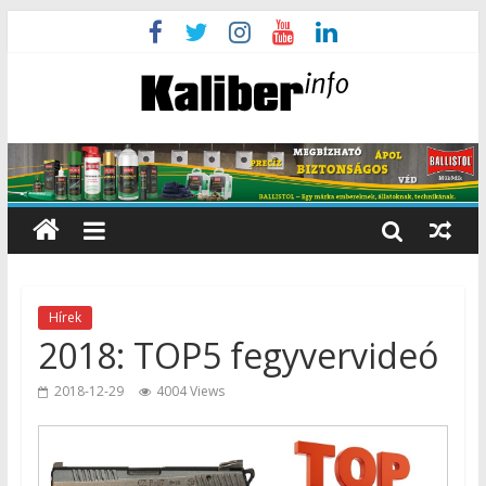
Hírek
2018: TOP5 fegyvervideó
2018-12-29
4004 Views