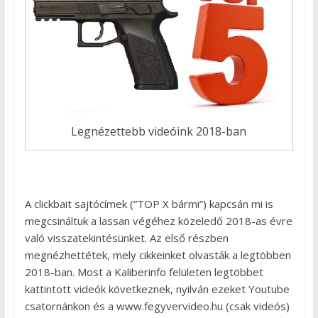
Legnézettebb videóink 2018-ban
A clickbait sajtócímek (“TOP X bármi”) kapcsán mi is
megcsináltuk a lassan végéhez közeledő 2018-as évre
való visszatekintésünket. Az első részben
megnézhettétek, mely cikkeinket olvasták a legtöbben
2018-ban. Most a Kaliberinfo felületen legtöbbet
kattintott videók következnek, nyilván ezeket Youtube
csatornánkon és a www.fegyvervideo.hu (csak videós)