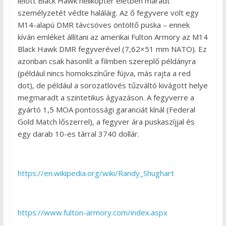
lelőtt Black Hawk helikopter életben maradt
személyzetét védte haláláig. Az ő fegyvere volt egy
M14-alapú DMR távcsöves öntöltő puska – ennek
kíván emléket állítani az amerikai Fulton Armory az M14
Black Hawk DMR fegyverével (7,62×51 mm NATO). Ez
azonban csak hasonlít a filmben szereplő példányra
(például nincs homokszínűre fújva, más rajta a red
dot), de például a sorozatlövés tűzváltó kivágott helye
megmaradt a szintetikus ágyazáson. A fegyverre a
gyártó 1,5 MOA pontossági garanciát kínál (Federal
Gold Match lőszerrel), a fegyver ára puskaszíjjal és
egy darab 10-es tárral 3740 dollár.
https://en.wikipedia.org/wiki/Randy_Shughart
https://www.fulton-armory.com/index.aspx