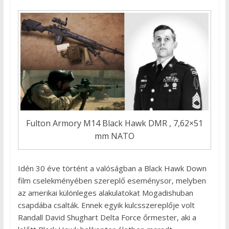
Fulton Armory M14 Black Hawk DMR , 7,62×51
mm NATO
Idén 30 éve történt a valóságban a Black Hawk Down
film cselekményében szereplő eseménysor, melyben
az amerikai különleges alakulatokat Mogadishuban
csapdába csalták. Ennek egyik kulcsszereplője volt
Randall David Shughart Delta Force őrmester, aki a