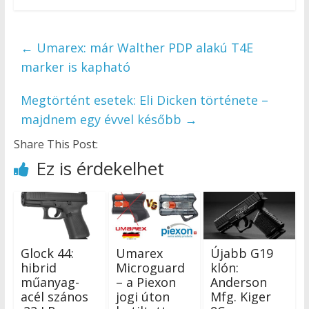
←
Umarex: már Walther PDP alakú T4E
marker is kapható
Megtörtént esetek: Eli Dicken története –
majdnem egy évvel később
→
Share This Post:
Ez is érdekelhet
Glock 44:
Umarex
Újabb G19
hibrid
Microguard
klón:
műanyag-
– a Piexon
Anderson
acél szános
jogi úton
Mfg. Kiger