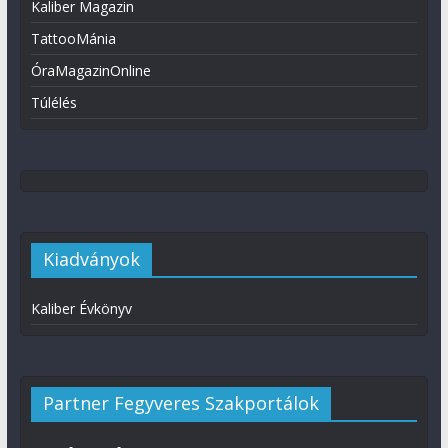
Kaliber Magazin
TattooMánia
ÓraMagazinOnline
Túlélés
Kiadványok
Kaliber Évkönyv
Partner Fegyveres Szakportálok