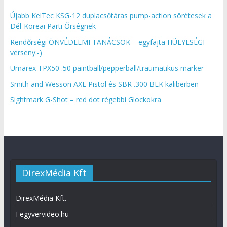
Újabb KelTec KSG-12 duplacsőtáras pump-action sörétesek a
Dél-Koreai Parti Őrségnek
Rendőrségi ÖNVÉDELMI TANÁCSOK – egyfajta HÜLYESÉGI
verseny:-)
Umarex TPX50 .50 paintball/pepperball/traumatikus marker
Smith and Wesson AXE Pistol és SBR .300 BLK kaliberben
Sightmark G-Shot – red dot régebbi Glockokra
DirexMédia Kft
DirexMédia Kft.
Fegyvervideo.hu