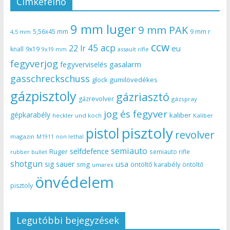
Címkefelhő
9 mm luger
9 mm PAK
5,56x45 mm
9 mm r
4,5 mm
ccw
45 acp
22 lr
eu
knall
9x19
9x19 mm
assault rifle
fegyverjog
gasalarm
fegyverviselés
gasschreckschuss
gumilövedékes
glock
gázpisztoly
gázriasztó
gázrevolver
gázspray
jog és fegyver
gépkarabély
kaliber
heckler und koch
Kaliber
pisztoly
pistol
revolver
magazin
non lethal
M1911
semiauto
selfdefence
Ruger
semiauto rifle
rubber bullet
shotgun
usa
sig sauer
smg
öntöltő karabély
öntöltő
umarex
önvédelem
pisztoly
Legutóbbi bejegyzések