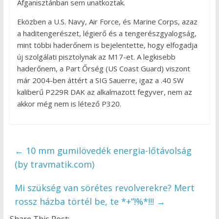
Afganisztánban sem unatkoztak.
Eközben a U.S. Navy, Air Force, és Marine Corps, azaz
a haditengerészet, légierő és a tengerészgyalogság,
mint többi haderőnem is bejelentette, hogy elfogadja
új szolgálati pisztolynak az M17-et. A legkisebb
haderőnem, a Part Őrség (US Coast Guard) viszont
már 2004-ben áttért a SIG Sauerre, igaz a .40 SW
kaliberű P229R DAK az alkalmazott fegyver, nem az
akkor még nem is létező P320.
←
10 mm gumilövedék energia-lőtávolság
(by travmatik.com)
Mi szükség van sörétes revolverekre? Mert
rossz házba törtél be, te *+”!%*!!!
→
Share This Post: