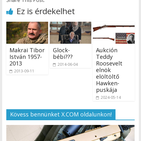
Ez is érdekelhet
Makrai Tibor
Glock-
Aukción
István 1957-
bébi???
Teddy
2013
Roosevelt
2014-06-04
elnök
2013-09-11
elöltöltő
Hawken-
puskája
2024-05-14
Kövess bennünket X.COM oldalunkon!