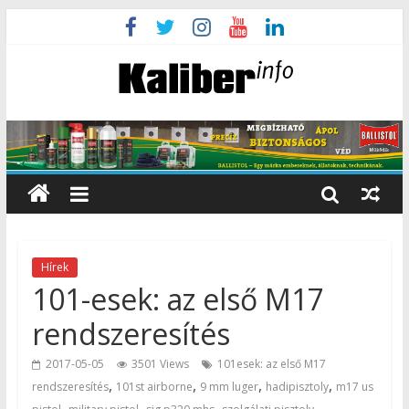
Hírek
101-esek: az első M17
rendszeresítés
2017-05-05
3501 Views
101esek: az első M17
,
,
,
,
rendszeresítés
101st airborne
9 mm luger
hadipisztoly
m17 us
,
,
,