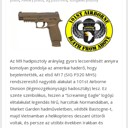
pistol
military pistol
sig p320 mhs
szolgálati pisztoly
Az M9 hadipisztoly aránylag gyors lecserélését annyira
komolyan gondolja az amerikai haderő, hogy
bejelentették, az első M17 (SIG P320 MHS)
rendszeresítő nagyobb alakulat a 101st Airborne
Division (légimozgékonyságú hadosztály) lesz. Ez
szinte szimbolikus, hiszen a “Screaming Eagle” logójú
elitalakulat legendás hírű, harcoltak Normandiában, a
Market Garden hadműveletben, védték Bastogne-t,
majd Vietnamban a helikopteres deszant úttörői
voltak, és persze az utóbbi években Irakban és