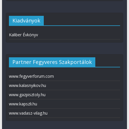
Kiadványok
Kaliber Évkönyv
Partner Fegyveres Szakportálok
www.fegyverforum.com
www.kalasnyikov.hu
www.gazpisztoly.hu
www.kapszli.hu
www.vadasz-vilag.hu