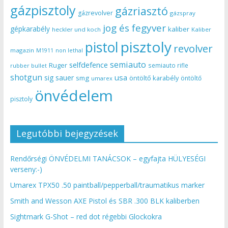
gázpisztoly
gázriasztó
gázrevolver
gázspray
jog és fegyver
gépkarabély
kaliber
heckler und koch
Kaliber
pisztoly
pistol
revolver
magazin
non lethal
M1911
semiauto
selfdefence
Ruger
semiauto rifle
rubber bullet
shotgun
usa
sig sauer
smg
öntöltő karabély
öntöltő
umarex
önvédelem
pisztoly
Legutóbbi bejegyzések
Rendőrségi ÖNVÉDELMI TANÁCSOK – egyfajta HÜLYESÉGI
verseny:-)
Umarex TPX50 .50 paintball/pepperball/traumatikus marker
Smith and Wesson AXE Pistol és SBR .300 BLK kaliberben
Sightmark G-Shot – red dot régebbi Glockokra