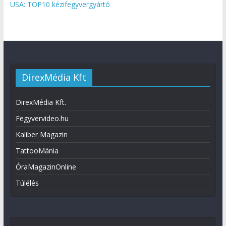
USA: TOP10 kézifegyvergyártó
DirexMédia Kft
DirexMédia Kft.
Fegyvervideo.hu
Kaliber Magazin
TattooMánia
ÓraMagazinOnline
Túlélés