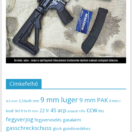
Címkefelhő
9 mm luger
9 mm PAK
5,56x45 mm
9 mm r
4,5 mm
ccw
45 acp
22 lr
eu
knall
9x19
9x19 mm
assault rifle
fegyverjog
gasalarm
fegyverviselés
gasschreckschuss
gumilövedékes
glock