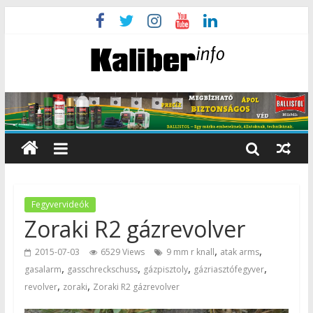
Fegyvervideók
Zoraki R2 gázrevolver
,
,
2015-07-03
6529 Views
9 mm r knall
atak arms
,
,
,
,
gasalarm
gasschreckschuss
gázpisztoly
gázriasztófegyver
,
,
revolver
zoraki
Zoraki R2 gázrevolver