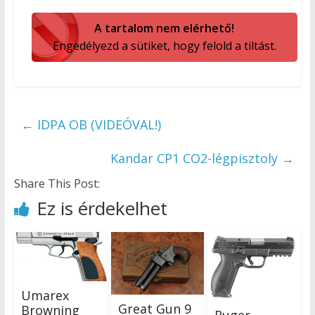
A tartalom nem elérhető!
Engedélyezd a sütiket, hogy felold a tiltást.
←
IDPA OB (VIDEÓVAL!)
Kandar CP1 CO2-légpisztoly
→
Share This Post:
Ez is érdekelhet
Umarex
Great Gun 9
Browning