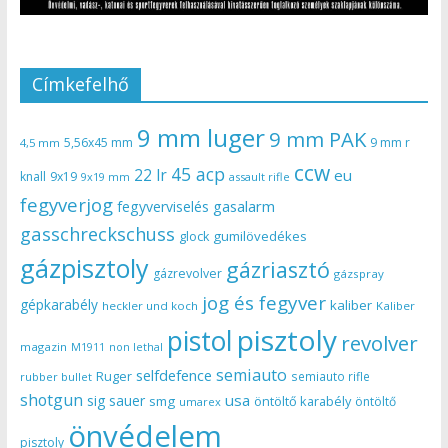
Címkefelhő
9 mm luger
9 mm PAK
5,56x45 mm
9 mm r
4,5 mm
ccw
45 acp
22 lr
eu
knall
9x19
9x19 mm
assault rifle
fegyverjog
gasalarm
fegyverviselés
gasschreckschuss
gumilövedékes
glock
gázpisztoly
gázriasztó
gázrevolver
gázspray
jog és fegyver
gépkarabély
kaliber
heckler und koch
Kaliber
pisztoly
pistol
revolver
magazin
non lethal
M1911
semiauto
selfdefence
Ruger
semiauto rifle
rubber bullet
shotgun
usa
sig sauer
smg
öntöltő karabély
öntöltő
umarex
önvédelem
pisztoly