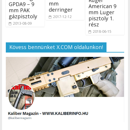
Ruger
mm
GPDA9 – 9
American 9
derringer
mm PAK
mm Luger
gázpisztoly
2017-12-12
pisztoly 1.
2013-08-09
rész
2018-06-15
Kövess bennünket X.COM oldalunkon!