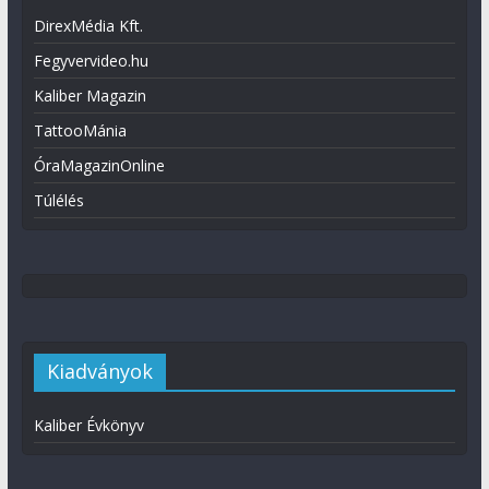
DirexMédia Kft.
Fegyvervideo.hu
Kaliber Magazin
TattooMánia
ÓraMagazinOnline
Túlélés
Kiadványok
Kaliber Évkönyv