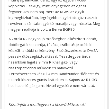
műanyagmarkolat, de ez egy az egyben RG89
koppintás. Csakúgy, mint lényegében az egész
fegyver. Ami nem baj, mert az RG89 az egyik
legmegbízhatóbb, legrégebben gyártott gáz-riasztó
revolver, számtalan gyártó másolja vagy másolta. Még
magyar replikája is volt, a Berva BGR95.
A Zoraki R2 nagyon jó minőségben elkészített darab,
dobforgató koszorúja, tűzfala, csőbetétje acélból
készült, a többi cinköntvény. Elsütőszerkezete DA/SA,
passzív ütőszegbiztosítással. Tesztfegyverünk a
hazánkban legális 9 mm R Knall gáz- vagy
riasztópatronnal működik és hatlövetű
Természetesen készül 4 mm Randzünder “flóbert” és
szerelt lőszeres gumis kivitelben is. Sajnos az R1 GG-
hez hasonló gázgumis kivitel egyelőre nem várható.
Köszönjük a tesztfegyvert a Keserű Műveknek!