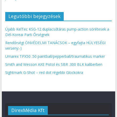
Legutóbbi bejegyzések
Újabb KelTec KSG-12 duplacsőtáras pump-action sörétesek a
Dél-Koreai Parti Őrségnek
Rendőrségi ÖNVÉDELMI TANÁCSOK – egyfajta HÜLYESÉGI
verseny:-)
Umarex TPX50 .50 paintball/pepperball/traumatikus marker
Smith and Wesson AXE Pistol és SBR .300 BLK kaliberben
Sightmark G-Shot – red dot régebbi Glockokra
DirexMédia Kft