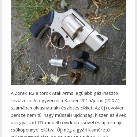
A Zoraki R2 a török Atak Arms legújabb gáz-riasztó
revolvere. A fegyverről a Kaliber 2015/július (2207.)
számában olvashatnak részletes cikket. Az új revolver
persze nem túl nagy műszaki újdonság, hiszen az évek
óta gyártott R1 modell rövidebb csővel és új formájú
csőköpennyel ellátva. Új még a gyári kisméretű