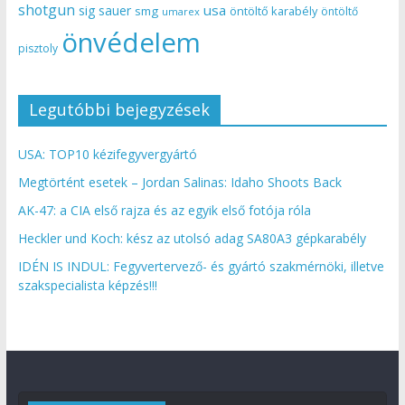
shotgun
usa
sig sauer
smg
öntöltő karabély
öntöltő
umarex
önvédelem
pisztoly
Legutóbbi bejegyzések
USA: TOP10 kézifegyvergyártó
Megtörtént esetek – Jordan Salinas: Idaho Shoots Back
AK-47: a CIA első rajza és az egyik első fotója róla
Heckler und Koch: kész az utolsó adag SA80A3 gépkarabély
IDÉN IS INDUL: Fegyvertervező- és gyártó szakmérnöki, illetve
szakspecialista képzés!!!