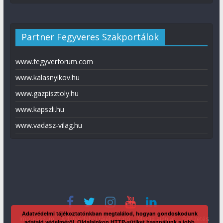
Partner Fegyveres Szakportálok
www.fegyverforum.com
www.kalasnyikov.hu
www.gazpisztoly.hu
www.kapszli.hu
www.vadasz-vilag.hu
Adatvédelmi tájékoztatónkban megtalálod, hogyan gondoskodunk
Impresszum
Adatvédelmi tájékoztató
Média ajánlat
Előfizetés
adataid védelméről. Oldalainkon HTTP-sütiket használunk a jobb