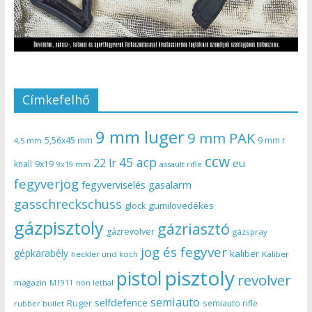
Címkefelhő
9 mm luger
9 mm PAK
5,56x45 mm
9 mm r
4,5 mm
ccw
45 acp
22 lr
eu
knall
9x19
9x19 mm
assault rifle
fegyverjog
gasalarm
fegyverviselés
gasschreckschuss
gumilövedékes
glock
gázpisztoly
gázriasztó
gázrevolver
gázspray
jog és fegyver
gépkarabély
kaliber
heckler und koch
Kaliber
pisztoly
pistol
revolver
magazin
non lethal
M1911
semiauto
selfdefence
Ruger
semiauto rifle
rubber bullet