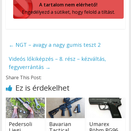
A tartalom nem elérhető!
Engedélyezd a sütiket, hogy felold a tiltást.
←
NGT – avagy a nagy gumis teszt 2
Videós lőkiképzés – 8. rész – kézváltás,
fegyverrántás
→
Share This Post:
Ez is érdekelhet
Pedersoli
Bavarian
Umarex
Liegi
Tactical
Röhm RG96,