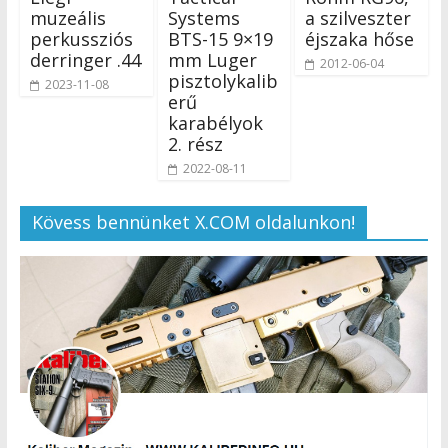
muzeális
Systems
a szilveszter
perkussziós
BTS-15 9×19
éjszaka hőse
derringer .44
mm Luger
2012-06-04
pisztolykalib
2023-11-08
erű
karabélyok
2. rész
2022-08-11
Kövess bennünket X.COM oldalunkon!