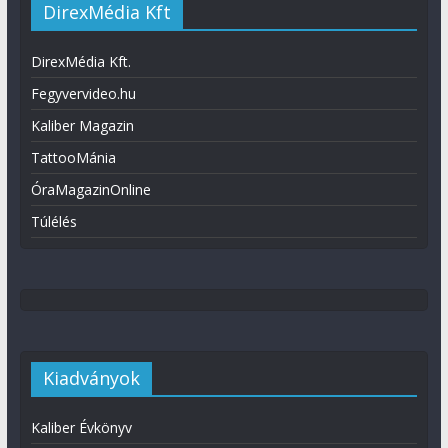
DirexMédia Kft
DirexMédia Kft.
Fegyvervideo.hu
Kaliber Magazin
TattooMánia
ÓraMagazinOnline
Túlélés
Kiadványok
Kaliber Évkönyv