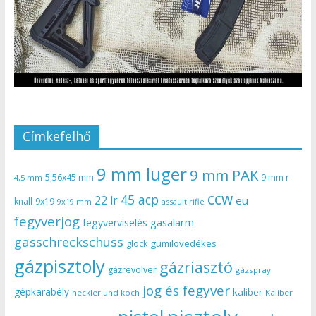
Címkefelhő
9 mm luger
9 mm PAK
5,56x45 mm
9 mm r
4,5 mm
ccw
45 acp
22 lr
eu
knall
9x19
9x19 mm
assault rifle
fegyverjog
gasalarm
fegyverviselés
gasschreckschuss
gumilövedékes
glock
gázpisztoly
gázriasztó
gázrevolver
gázspray
jog és fegyver
gépkarabély
kaliber
heckler und koch
Kaliber