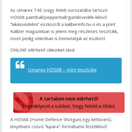
Az Umarex T4E (vagy RAM) sorozatába tartozó
HDS68 paintball/pepperball/gumilövedék-kilövő
“lakásvédelmi” eszközről a kaliberinfo.hu-n és a print
Kaliber magazinban is jelent meg részletes tesztcikk,
most pedig videóban is bemutatjuk az eszközt.
ONLINE elérhető cikkünket lásd:
Umarex HDS68 – mini tesztcikk
A tartalom nem elérhető!
Engedélyezd a sütiket, hogy felold a tiltást.
A HDS68 (Home Defence Shotgun) egy kétlövetű,
lenyitható csövű “lupara”-formátumú festéklövő