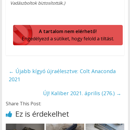
Vadászboltok biztosították.)
A tartalom nem elérhető!
Engedélyezd a sütiket, hogy felold a tiltást.
←
Újabb kígyó újraélesztve: Colt Anaconda
2021
ÚJ! Kaliber 2021. április (276.)
→
Share This Post:
Ez is érdekelhet