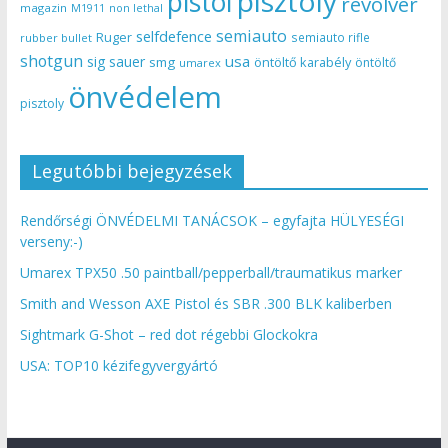
pisztoly
pistol
revolver
magazin
non lethal
M1911
semiauto
selfdefence
Ruger
semiauto rifle
rubber bullet
shotgun
usa
sig sauer
smg
öntöltő karabély
öntöltő
umarex
önvédelem
pisztoly
Legutóbbi bejegyzések
Rendőrségi ÖNVÉDELMI TANÁCSOK – egyfajta HÜLYESÉGI
verseny:-)
Umarex TPX50 .50 paintball/pepperball/traumatikus marker
Smith and Wesson AXE Pistol és SBR .300 BLK kaliberben
Sightmark G-Shot – red dot régebbi Glockokra
USA: TOP10 kézifegyvergyártó