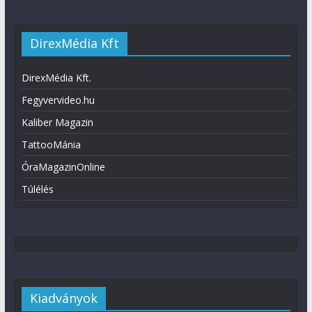
DirexMédia Kft
DirexMédia Kft.
Fegyvervideo.hu
Kaliber Magazin
TattooMánia
ÓraMagazinOnline
Túlélés
Kiadványok