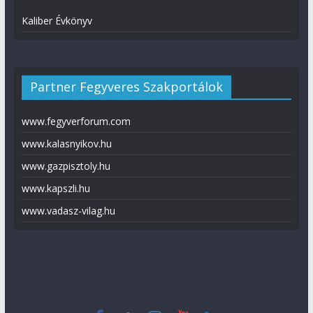
Kaliber Évkönyv
Partner Fegyveres Szakportálok
www.fegyverforum.com
www.kalasnyikov.hu
www.gazpisztoly.hu
www.kapszli.hu
www.vadasz-vilag.hu