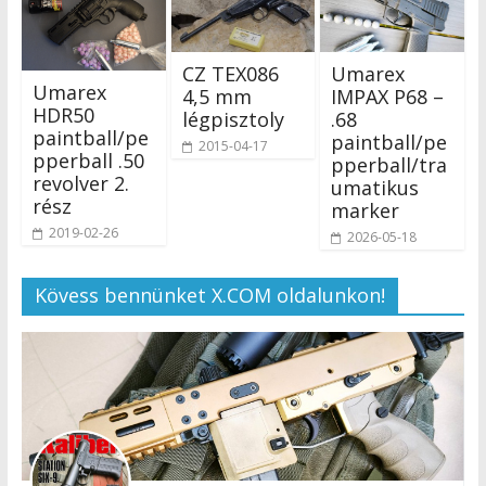
CZ TEX086
Umarex
Umarex
4,5 mm
IMPAX P68 –
HDR50
légpisztoly
.68
paintball/pe
paintball/pe
2015-04-17
pperball .50
pperball/tra
revolver 2.
umatikus
rész
marker
2019-02-26
2026-05-18
Kövess bennünket X.COM oldalunkon!