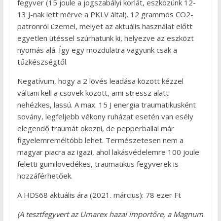
fegyver (15 joule a jogszabályi korlát, eszközünk 12-
13 J-nak lett mérve a PKLV által). 12 grammos CO2-
patronról üzemel, melyet az aktuális használat előtt
egyetlen ütéssel szúrhatunk ki, helyezve az eszközt
nyomás alá. Így egy mozdulatra vagyunk csak a
tűzkészségtől.
Negatívum, hogy a 2 lövés leadása között kézzel
váltani kell a csövek között, ami stressz alatt
nehézkes, lassú. A max. 15 J energia traumatikusként
sovány, legfeljebb vékony ruházat esetén van esély
elegendő traumát okozni, de pepperballal már
figyelemreméltóbb lehet. Természetesen nem a
magyar piacra az igazi, ahol lakásvédelemre 100 joule
feletti gumilövedékes, traumatikus fegyverek is
hozzáférhetőek.
A HDS68 aktuális ára (2021. március): 78 ezer Ft
(A tesztfegyvert az Umarex hazai importőre, a Magnum