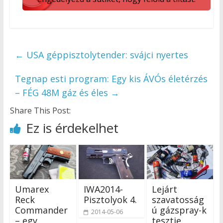
←
USA géppisztolytender: svájci nyertes
Tegnap esti program: Egy kis ÁVÓs életérzés
– FÉG 48M gáz és éles
→
Share This Post:
Ez is érdekelhet
Umarex
IWA2014-
Lejárt
Reck
Pisztolyok 4.
szavatosság
Commander
ú gázspray-k
2014-05-06
– egy
tesztje