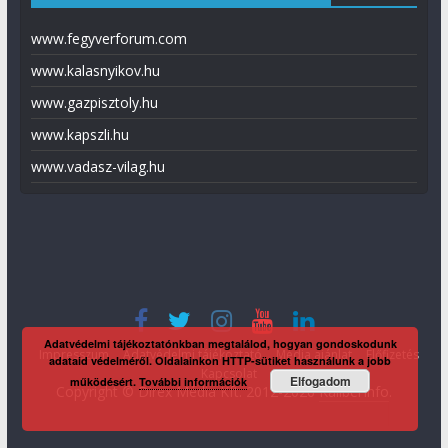
www.fegyverforum.com
www.kalasnyikov.hu
www.gazpisztoly.hu
www.kapszli.hu
www.vadasz-vilag.hu
Adatvédelmi tájékoztatónkban megtalálod, hogyan gondoskodunk
Impresszum
Adatvédelmi tájékoztató
Média ajánlat
Előfizetés
adataid védelméről. Oldalainkon HTTP-sütiket használunk a jobb
Kapcsolat
Elfogadom
működésért.
További információk
Copyright © Direx Média Kft. 2012-2026
KaliberInfo
.