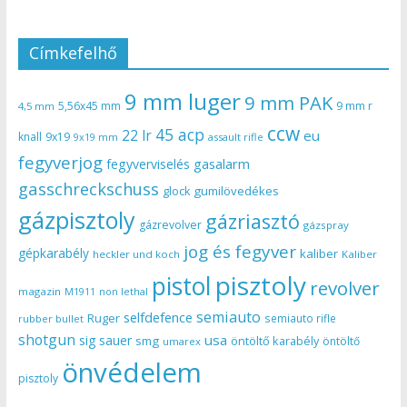
Címkefelhő
9 mm luger
9 mm PAK
5,56x45 mm
9 mm r
4,5 mm
ccw
45 acp
22 lr
eu
knall
9x19
9x19 mm
assault rifle
fegyverjog
gasalarm
fegyverviselés
gasschreckschuss
gumilövedékes
glock
gázpisztoly
gázriasztó
gázrevolver
gázspray
jog és fegyver
gépkarabély
kaliber
heckler und koch
Kaliber
pisztoly
pistol
revolver
magazin
non lethal
M1911
semiauto
selfdefence
Ruger
semiauto rifle
rubber bullet
shotgun
usa
sig sauer
smg
öntöltő karabély
öntöltő
umarex
önvédelem
pisztoly