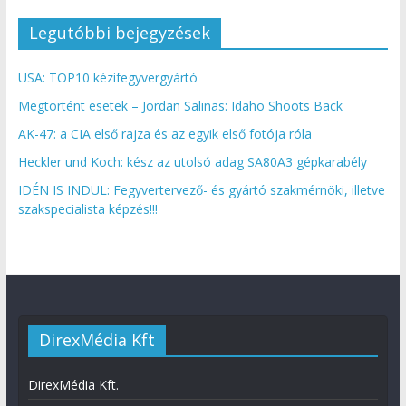
Legutóbbi bejegyzések
USA: TOP10 kézifegyvergyártó
Megtörtént esetek – Jordan Salinas: Idaho Shoots Back
AK-47: a CIA első rajza és az egyik első fotója róla
Heckler und Koch: kész az utolsó adag SA80A3 gépkarabély
IDÉN IS INDUL: Fegyvertervező- és gyártó szakmérnöki, illetve
szakspecialista képzés!!!
DirexMédia Kft
DirexMédia Kft.