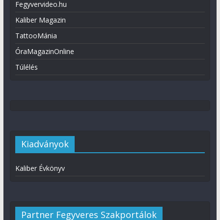
Fegyvervideo.hu
Kaliber Magazin
TattooMánia
ÓraMagazinOnline
Túlélés
Kiadványok
Kaliber Évkönyv
Partner Fegyveres Szakportálok