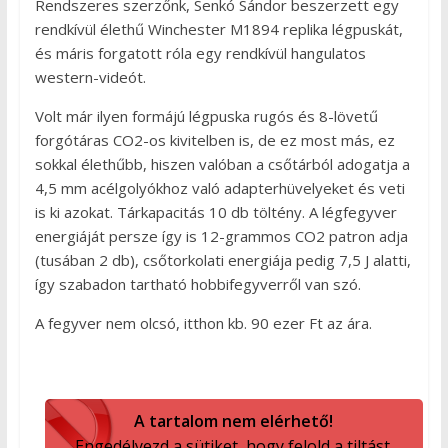
Rendszeres szerzőnk, Senkó Sándor beszerzett egy
rendkívül élethű Winchester M1894 replika légpuskát,
és máris forgatott róla egy rendkívül hangulatos
western-videót.
Volt már ilyen formájú légpuska rugós és 8-lövetű
forgótáras CO2-os kivitelben is, de ez most más, ez
sokkal élethűbb, hiszen valóban a csőtárból adogatja a
4,5 mm acélgolyókhoz való adapterhüvelyeket és veti
is ki azokat. Tárkapacitás 10 db töltény. A légfegyver
energiáját persze így is 12-grammos CO2 patron adja
(tusában 2 db), csőtorkolati energiája pedig 7,5 J alatti,
így szabadon tartható hobbifegyverről van szó.
A fegyver nem olcsó, itthon kb. 90 ezer Ft az ára.
A tartalom nem elérhető!
Engedélyezd a sütiket, hogy felold a tiltást.