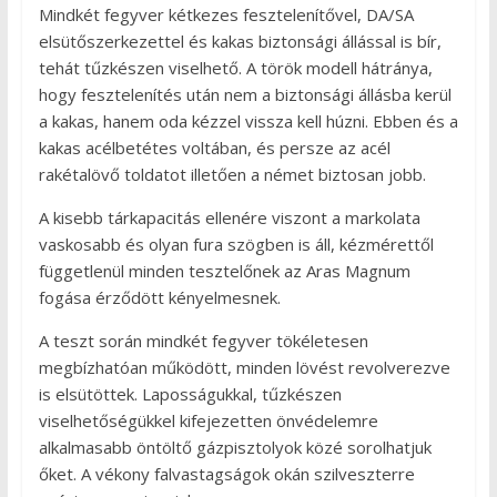
Mindkét fegyver kétkezes fesztelenítővel, DA/SA
elsütőszerkezettel és kakas biztonsági állással is bír,
tehát tűzkészen viselhető. A török modell hátránya,
hogy fesztelenítés után nem a biztonsági állásba kerül
a kakas, hanem oda kézzel vissza kell húzni. Ebben és a
kakas acélbetétes voltában, és persze az acél
rakétalövő toldatot illetően a német biztosan jobb.
A kisebb tárkapacitás ellenére viszont a markolata
vaskosabb és olyan fura szögben is áll, kézmérettől
függetlenül minden tesztelőnek az Aras Magnum
fogása érződött kényelmesnek.
A teszt során mindkét fegyver tökéletesen
megbízhatóan működött, minden lövést revolverezve
is elsütöttek. Laposságukkal, tűzkészen
viselhetőségükkel kifejezetten önvédelemre
alkalmasabb öntöltő gázpisztolyok közé sorolhatjuk
őket. A vékony falvastagságok okán szilveszterre