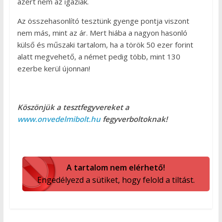
azért nem az igaziak.
Az összehasonlító tesztünk gyenge pontja viszont
nem más, mint az ár. Mert hiába a nagyon hasonló
külső és műszaki tartalom, ha a török 50 ezer forint
alatt megvehető, a német pedig több, mint 130
ezerbe kerül újonnan!
Köszönjük a tesztfegyvereket a
www.onvedelmibolt.hu
fegyverboltoknak!
A tartalom nem elérhető!
Engedélyezd a sütiket, hogy felold a tiltást.