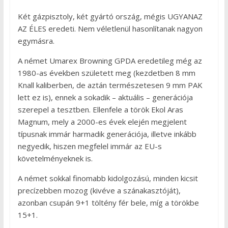
Két gázpisztoly, két gyártó ország, mégis UGYANAZ
AZ ÉLES eredeti. Nem véletlenül hasonlítanak nagyon
egymásra.
A német Umarex Browning GPDA eredetileg még az
1980-as években született meg (kezdetben 8 mm
Knall kaliberben, de aztán természetesen 9 mm PAK
lett ez is), ennek a sokadik – aktuális – generációja
szerepel a tesztben. Ellenfele a török Ekol Aras
Magnum, mely a 2000-es évek elején megjelent
típusnak immár harmadik generációja, illetve inkább
negyedik, hiszen megfelel immár az EU-s
követelményeknek is.
A német sokkal finomabb kidolgozású, minden kicsit
precízebben mozog (kivéve a szánakasztóját),
azonban csupán 9+1 töltény fér bele, míg a törökbe
15+1.