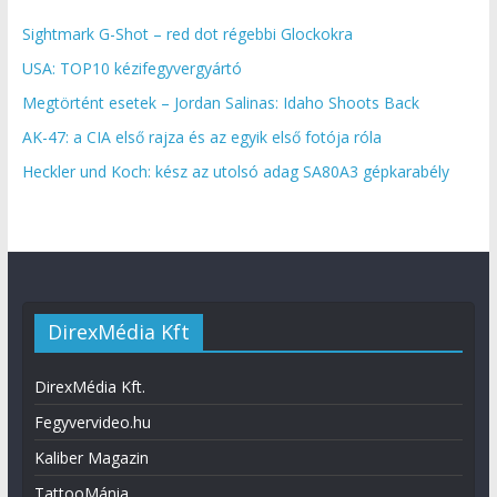
Sightmark G-Shot – red dot régebbi Glockokra
USA: TOP10 kézifegyvergyártó
Megtörtént esetek – Jordan Salinas: Idaho Shoots Back
AK-47: a CIA első rajza és az egyik első fotója róla
Heckler und Koch: kész az utolsó adag SA80A3 gépkarabély
DirexMédia Kft
DirexMédia Kft.
Fegyvervideo.hu
Kaliber Magazin
TattooMánia