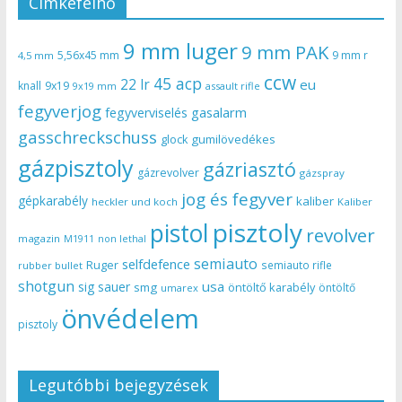
Címkefelhő
9 mm luger
9 mm PAK
5,56x45 mm
9 mm r
4,5 mm
ccw
45 acp
22 lr
eu
knall
9x19
9x19 mm
assault rifle
fegyverjog
gasalarm
fegyverviselés
gasschreckschuss
gumilövedékes
glock
gázpisztoly
gázriasztó
gázrevolver
gázspray
jog és fegyver
gépkarabély
kaliber
heckler und koch
Kaliber
pisztoly
pistol
revolver
magazin
non lethal
M1911
semiauto
selfdefence
Ruger
semiauto rifle
rubber bullet
shotgun
usa
sig sauer
smg
öntöltő karabély
öntöltő
umarex
önvédelem
pisztoly
Legutóbbi bejegyzések