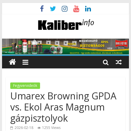
Fegyvervideók
Umarex Browning GPDA
vs. Ekol Aras Magnum
gázpisztolyok
2026-02-18
1255 Views