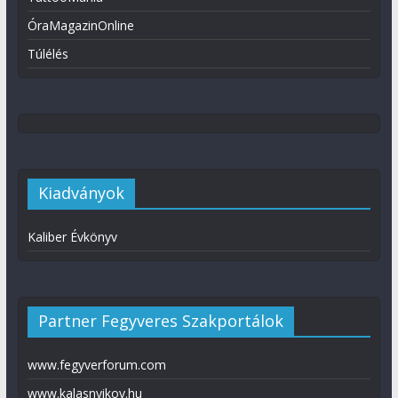
ÓraMagazinOnline
Túlélés
Kiadványok
Kaliber Évkönyv
Partner Fegyveres Szakportálok
www.fegyverforum.com
www.kalasnyikov.hu