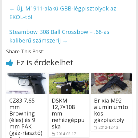
←
Új, M1911-alakú GBB-légpisztolyok az
EKOL-tól
Steambow B08 Ball Crossbow – .68-as
kaliberű számszeríj
→
Share This Post:
Ez is érdekelhet
CZ83 7,65
DSKM
Brixia M92
mm
12,7×108
alumíniumto
Browning
mm
kos
(éles) és 9
nehézgéppu
gázpisztoly
mm PAK
ska
2012-12-13
(gáz-riasztó)
2014-03-17