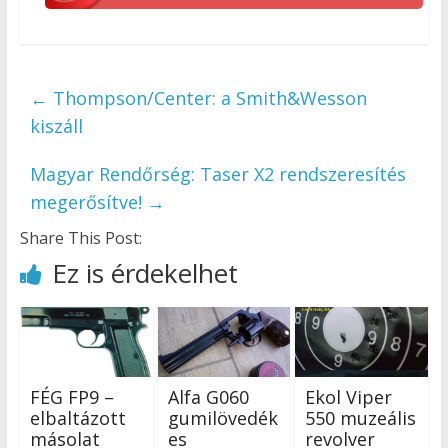
←
Thompson/Center: a Smith&Wesson
kiszáll
Magyar Rendőrség: Taser X2 rendszeresítés
megerősítve!
→
Share This Post:
Ez is érdekelhet
FÉG FP9 –
Alfa G060
Ekol Viper
elbaltázott
gumilövedék
550 muzeális
másolat
es
revolver