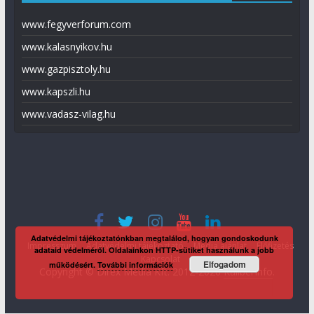
www.fegyverforum.com
www.kalasnyikov.hu
www.gazpisztoly.hu
www.kapszli.hu
www.vadasz-vilag.hu
Adatvédelmi tájékoztatónkban megtalálod, hogyan gondoskodunk
Impresszum
Adatvédelmi tájékoztató
Média ajánlat
Előfizetés
adataid védelméről. Oldalainkon HTTP-sütiket használunk a jobb
Kapcsolat
Elfogadom
működésért.
További információk
Copyright © Direx Média Kft. 2012-2026
KaliberInfo
.