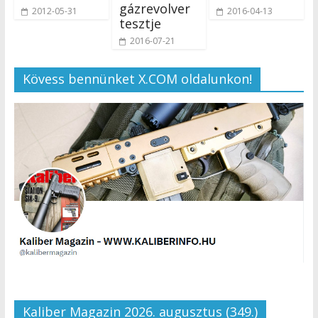
gázrevolver
2012-05-31
2016-04-13
tesztje
2016-07-21
Kövess bennünket X.COM oldalunkon!
Kaliber Magazin 2026. augusztus (349.)