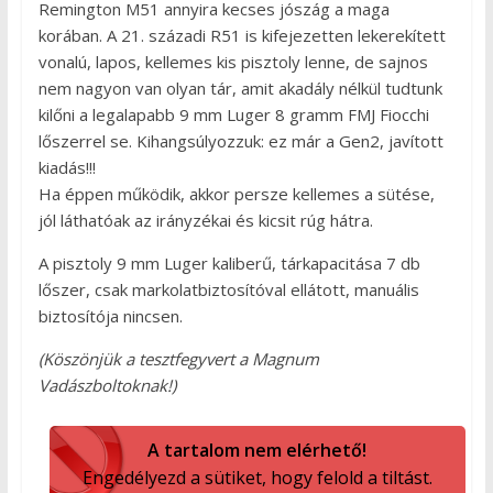
Remington M51 annyira kecses jószág a maga
korában. A 21. századi R51 is kifejezetten lekerekített
vonalú, lapos, kellemes kis pisztoly lenne, de sajnos
nem nagyon van olyan tár, amit akadály nélkül tudtunk
kilőni a legalapabb 9 mm Luger 8 gramm FMJ Fiocchi
lőszerrel se. Kihangsúlyozzuk: ez már a Gen2, javított
kiadás!!!
Ha éppen működik, akkor persze kellemes a sütése,
jól láthatóak az irányzékai és kicsit rúg hátra.
A pisztoly 9 mm Luger kaliberű, tárkapacitása 7 db
lőszer, csak markolatbiztosítóval ellátott, manuális
biztosítója nincsen.
(Köszönjük a tesztfegyvert a Magnum
Vadászboltoknak!)
A tartalom nem elérhető!
Engedélyezd a sütiket, hogy felold a tiltást.