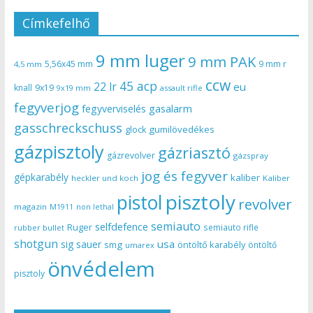
Címkefelhő
9 mm luger
9 mm PAK
5,56x45 mm
9 mm r
4,5 mm
ccw
45 acp
22 lr
eu
knall
9x19
9x19 mm
assault rifle
fegyverjog
gasalarm
fegyverviselés
gasschreckschuss
gumilövedékes
glock
gázpisztoly
gázriasztó
gázrevolver
gázspray
jog és fegyver
gépkarabély
kaliber
heckler und koch
Kaliber
pisztoly
pistol
revolver
magazin
non lethal
M1911
semiauto
selfdefence
Ruger
semiauto rifle
rubber bullet
shotgun
usa
sig sauer
smg
öntöltő karabély
öntöltő
umarex
önvédelem
pisztoly