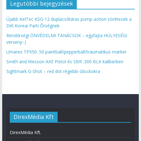
Legutóbbi bejegyzések
Újabb KelTec KSG-12 duplacsőtáras pump-action sörétesek a
Dél-Koreai Parti Őrségnek
Rendőrségi ÖNVÉDELMI TANÁCSOK – egyfajta HÜLYESÉGI
verseny:-)
Umarex TPX50 .50 paintball/pepperball/traumatikus marker
Smith and Wesson AXE Pistol és SBR .300 BLK kaliberben
Sightmark G-Shot – red dot régebbi Glockokra
DirexMédia Kft
DirexMédia Kft.