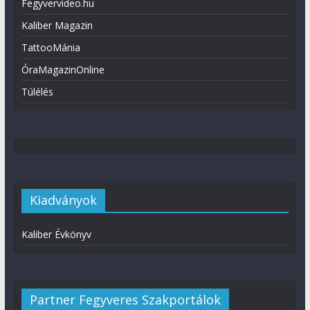
Fegyvervideo.hu
Kaliber Magazin
TattooMánia
ÓraMagazinOnline
Túlélés
Kiadványok
Kaliber Évkönyv
Partner Fegyveres Szakportálok