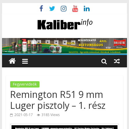
Fegyvervideók
Remington R51 9 mm
Luger pisztoly – 1. rész
2021-05-17
3185 Views