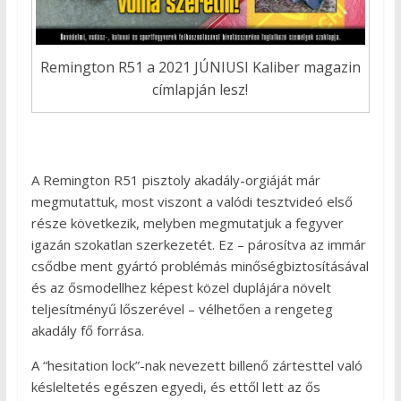
Remington R51 a 2021 JÚNIUSI Kaliber magazin
címlapján lesz!
A Remington R51 pisztoly akadály-orgiáját már
megmutattuk, most viszont a valódi tesztvideó első
része következik, melyben megmutatjuk a fegyver
igazán szokatlan szerkezetét. Ez – párosítva az immár
csődbe ment gyártó problémás minőségbiztosításával
és az ősmodellhez képest közel duplájára növelt
teljesítményű lőszerével – vélhetően a rengeteg
akadály fő forrása.
A “hesitation lock”-nak nevezett billenő zártesttel való
késleltetés egészen egyedi, és ettől lett az ős