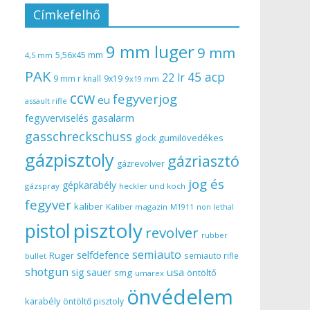
Címkefelhő
9 mm luger
9 mm
5,56x45 mm
4,5 mm
PAK
45 acp
22 lr
9 mm r knall
9x19
9x19 mm
ccw
fegyverjog
eu
assault rifle
gasalarm
fegyverviselés
gasschreckschuss
gumilövedékes
glock
gázpisztoly
gázriasztó
gázrevolver
jog és
gépkarabély
gázspray
heckler und koch
fegyver
kaliber
Kaliber magazin
non lethal
M1911
pisztoly
pistol
revolver
rubber
semiauto
selfdefence
Ruger
semiauto rifle
bullet
shotgun
usa
sig sauer
smg
öntöltő
umarex
önvédelem
karabély
öntöltő pisztoly