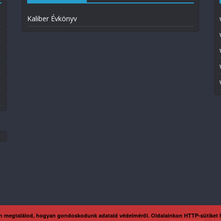
Kaliber Évkönyv
n megtalálod, hogyan gondoskodunk adataid védelméről. Oldalainkon HTTP-sütiket
Impresszum
Ada