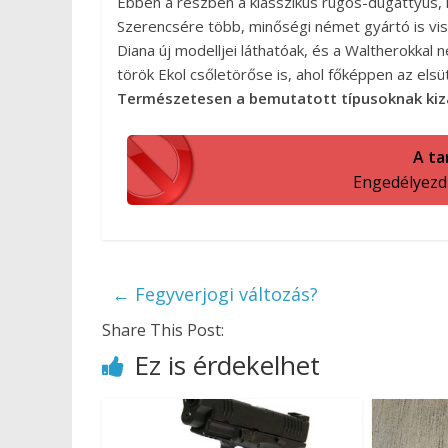
Ebben a részben a klasszikus rugós-dugattyús, 
Szerencsére több, minőségi német gyártó is vis
Diana új modelljei láthatóak, és a Waltherokkal 
török Ekol csőletörőse is, ahol főképpen az elsüt
Természetesen a bemutatott típusoknak kizáró
A ta
Engedélyezd a
←
Fegyverjogi változás?
Share This Post:
Ez is érdekelhet