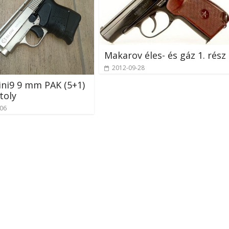
Makarov éles- és gáz 1. rész
2012-09-28
ni9 9 mm PAK (5+1)
toly
-06