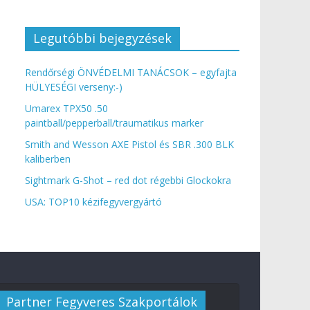
Legutóbbi bejegyzések
Rendőrségi ÖNVÉDELMI TANÁCSOK – egyfajta
HÜLYESÉGI verseny:-)
Umarex TPX50 .50
paintball/pepperball/traumatikus marker
Smith and Wesson AXE Pistol és SBR .300 BLK
kaliberben
Sightmark G-Shot – red dot régebbi Glockokra
USA: TOP10 kézifegyvergyártó
Partner Fegyveres Szakportálok