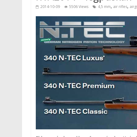
,
,
2014-10-09
5506 Views
4,5 mm
air rifles
airg