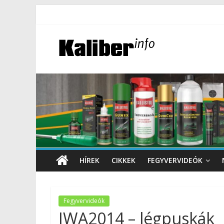
HÍREK
CIKKEK
FEGYVERVIDEÓK
Fegyvervideók
IWA2014 – légpuskák