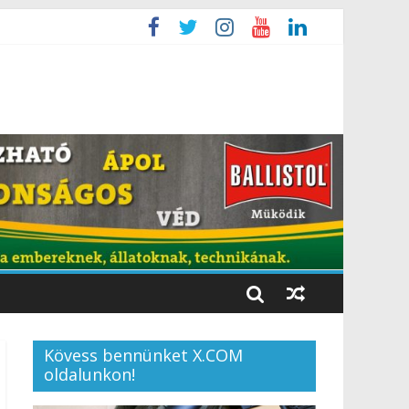
Kövess bennünket X.COM
oldalunkon!