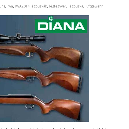
,
,
,
,
,
uns
iwa
IWA2014 légpuskák
légfegyver
légpuska
luftgewehr