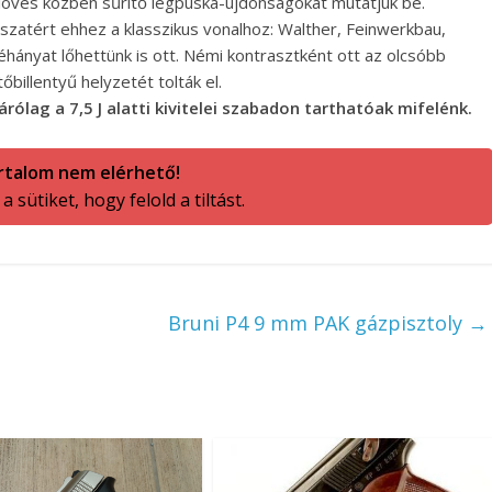
lövés közben sűrítő légpuska-újdonságokat mutatjuk be.
szatért ehhez a klasszikus vonalhoz: Walther, Feinwerkbau,
néhányat lőhettünk is ott. Némi kontrasztként ott az olcsóbb
őbillentyű helyzetét tolták el.
lag a 7,5 J alatti kivitelei szabadon tarthatóak mifelénk.
rtalom nem elérhető!
 sütiket, hogy felold a tiltást.
Bruni P4 9 mm PAK gázpisztoly
→