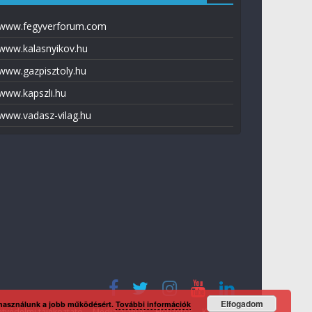
www.fegyverforum.com
www.kalasnyikov.hu
www.gazpisztoly.hu
www.kapszli.hu
www.vadasz-vilag.hu
Elfogadom
 használunk a jobb működésért.
További információk
tvédelmi tájékoztató
Média ajánlat
Előfizetés
Kapcsolat