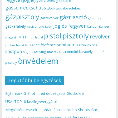
gasalarm
fegyverviselés
gasschreckschuss
gumilövedékes
glock
gázpisztoly
gázriasztó
gázrevolver
gázspray
jog és fegyver
gépkarabély
kaliber
heckler und koch
Kaliber
pisztoly
pistol
revolver
magazin
non lethal
M1911
semiauto
selfdefence
Ruger
semiauto rifle
rubber bullet
shotgun
usa
sig sauer
smg
öntöltő karabély
öntöltő
umarex
önvédelem
pisztoly
Legutóbbi bejegyzések
Sightmark G-Shot – red dot régebbi Glockokra
USA: TOP10 kézifegyvergyártó
Megtörtént esetek – Jordan Salinas: Idaho Shoots Back
AK-47: a CIA első rajza és az egyik első fotója róla