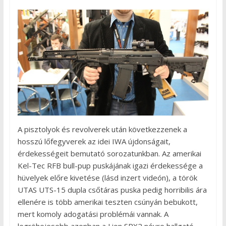
A pisztolyok és revolverek után következzenek a
hosszú lőfegyverek az idei IWA újdonságait,
érdekességeit bemutató sorozatunkban. Az amerikai
Kel-Tec RFB bull-pup puskájának igazi érdekessége a
hüvelyek előre kivetése (lásd inzert videón), a török
UTAS UTS-15 dupla csőtáras puska pedig horribilis ára
ellenére is több amerikai teszten csúnyán bebukott,
mert komoly adogatási problémái vannak. A