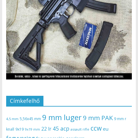
Címkefelhő
9 mm luger
9 mm PAK
5,56x45 mm
9 mm r
4,5 mm
ccw
45 acp
22 lr
eu
knall
9x19
9x19 mm
assault rifle
fegyverjog