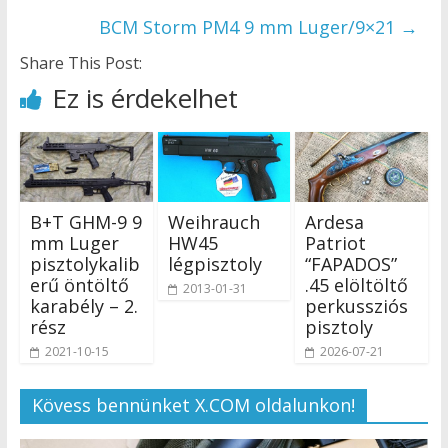
BCM Storm PM4 9 mm Luger/9×21
→
Share This Post:
Ez is érdekelhet
B+T GHM-9 9
Weihrauch
Ardesa
mm Luger
HW45
Patriot
pisztolykalib
légpisztoly
“FAPADOS”
erű öntöltő
.45 elöltöltő
2013-01-31
karabély – 2.
perkussziós
rész
pisztoly
2021-10-15
2026-07-21
Kövess bennünket X.COM oldalunkon!