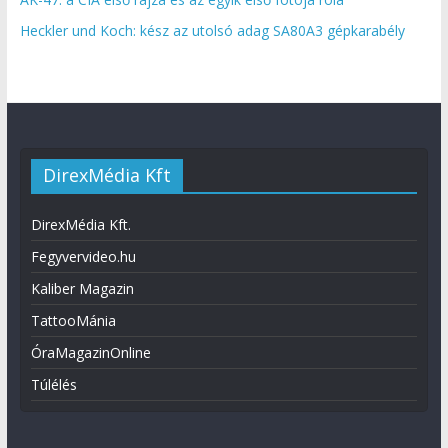
Heckler und Koch: kész az utolsó adag SA80A3 gépkarabély
DirexMédia Kft
DirexMédia Kft.
Fegyvervideo.hu
Kaliber Magazin
TattooMánia
ÓraMagazinOnline
Túlélés