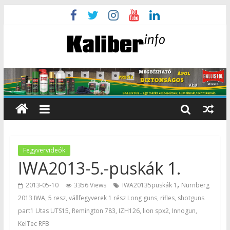
Fegyvervideók
IWA2013-5.-puskák 1.
,
2013-05-10
3356 Views
IWA20135puskák 1
Nürnberg
2013 IWA, 5 resz, vállfegyverek 1 rész Long guns, rifles, shotguns
part1 Utas UTS15, Remington 783, IZH126, lion spx2, Innogun,
KelTec RFB