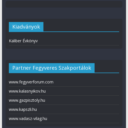
Kiadványok
Kaliber Évkönyv
Partner Fegyveres Szakportálok
www.fegyverforum.com
www.kalasnyikov.hu
www.gazpisztoly.hu
www.kapszli.hu
www.vadasz-vilag.hu