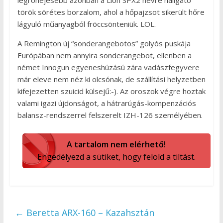
legröhejesebb azonban a Lion SPX2 névre hallgató
török sörétes borzalom, ahol a hőpajzsot sikerült hőre
lágyuló műanyagból fröccsönteniük. LOL.
A Remington új “sonderangebotos” golyós puskája
Európában nem annyira sonderangebot, ellenben a
német Innogun egyeneshúzású zára vadászfegyvere
már eleve nem néz ki olcsónak, de szállítási helyzetben
kifejezetten szuicid külsejű:-). Az oroszok végre hoztak
valami igazi újdonságot, a hátrarúgás-kompenzációs
balansz-rendszerrel felszerelt IZH-126 személyében.
A tartalom nem elérhető!
Engedélyezd a sütiket, hogy felold a tiltást.
←
Beretta ARX-160 – Kazahsztán