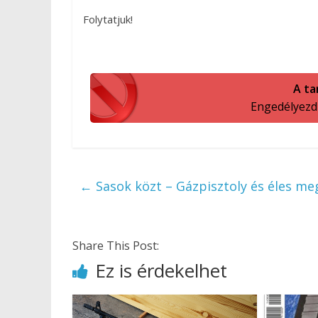
Folytatjuk!
A ta
Engedélyezd a
←
Sasok közt – Gázpisztoly és éles meg
Share This Post:
Ez is érdekelhet