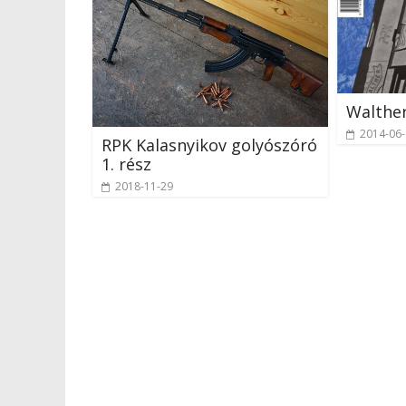
Walther
2014-06
RPK Kalasnyikov golyószóró
1. rész
2018-11-29