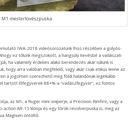
G M1 mesterlövészpuska
 bemutató IWA-2018 videósorozatunk friss részében a golyós-
. Ahogy ez tőlünk megszokott, a hangsúly kevésbé a vadászati
tjük, ha valamely érdekes alakú berendezés akár nálunk is
uk, hogy arra valóban megfelelő, vagy akár csak etikus lenne az
zen a jogcímen szerezhető meg földi halandónak leginkább
el tartott lőfegyverek 88+%-a “vadászfegyver”, ez fontos
iója, az M1, a Ruger mini-sniperje, a Precision Rimfire, vagy a
p-action AR-15 klónja és egy török revolverpuska is, meg az
ua Magnum öntöltő.