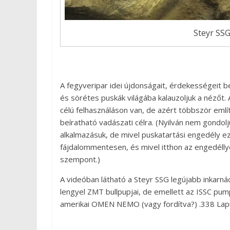
Steyr SS
A fegyveripar idei újdonságait, érdekességeit
és sörétes puskák világába kalauzoljuk a nézőt
célú felhasználáson van, de azért többször emlí
beíratható vadászati célra. (Nyilván nem gondolj
alkalmazásuk, de mivel puskatartási engedély e
fájdalommentesen, és mivel itthon az engedélly
szempont.)
A videóban látható a Steyr SSG legújabb inkarnác
lengyel ZMT bullpupjai, de emellett az ISSC pum
amerikai OMEN NEMO (vagy fordítva?) .338 Lap