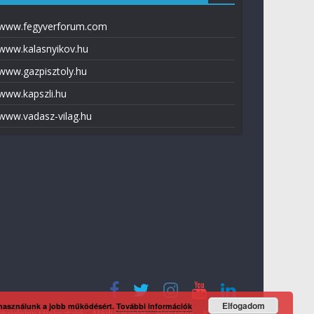
www.fegyverforum.com
www.kalasnyikov.hu
www.gazpisztoly.hu
www.kapszli.hu
www.vadasz-vilag.hu
Elfogadom
 használunk a jobb működésért.
További információk
tvédelmi tájékoztató
Média ajánlat
Előfizetés
Kapcsolat