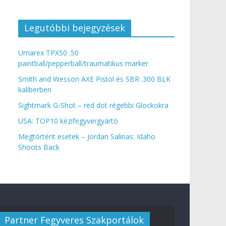
Legutóbbi bejegyzések
Umarex TPX50 .50
paintball/pepperball/traumatikus marker
Smith and Wesson AXE Pistol és SBR .300 BLK
kaliberben
Sightmark G-Shot – red dot régebbi Glockokra
USA: TOP10 kézifegyvergyártó
Megtörtént esetek – Jordan Salinas: Idaho
Shoots Back
Partner Fegyveres Szakportálok