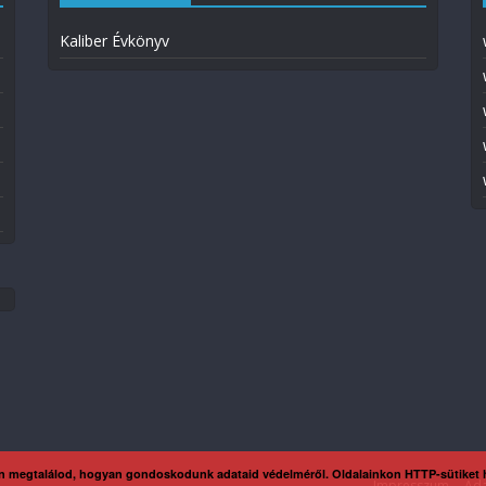
Kaliber Évkönyv
n megtalálod, hogyan gondoskodunk adataid védelméről. Oldalainkon HTTP-sütiket
Impresszum
Ada