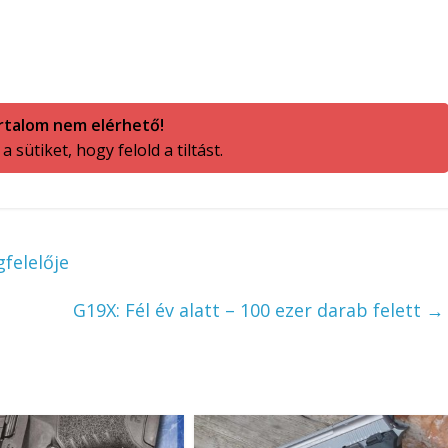
rtalom nem elérhető!
 sütiket, hogy felold a tiltást.
felelője
G19X: Fél év alatt – 100 ezer darab felett
→