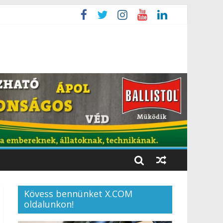
Kövess bennünket X.COM
oldalunkon!