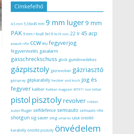
Címkefelhő
9 mm luger
9 mm
5,56x45 mm
4,5 mm
PAK
45 acp
22 lr
9 mm r knall
9x19
9x19 mm
ccw
fegyverjog
eu
assault rifle
gasalarm
fegyverviselés
gasschreckschuss
gumilövedékes
glock
gázpisztoly
gázriasztó
gázrevolver
jog és
gépkarabély
gázspray
heckler und koch
fegyver
kaliber
Kaliber magazin
non lethal
M1911
pisztoly
pistol
revolver
rubber
semiauto
selfdefence
Ruger
semiauto rifle
bullet
shotgun
usa
sig sauer
smg
öntöltő
umarex
önvédelem
karabély
öntöltő pisztoly