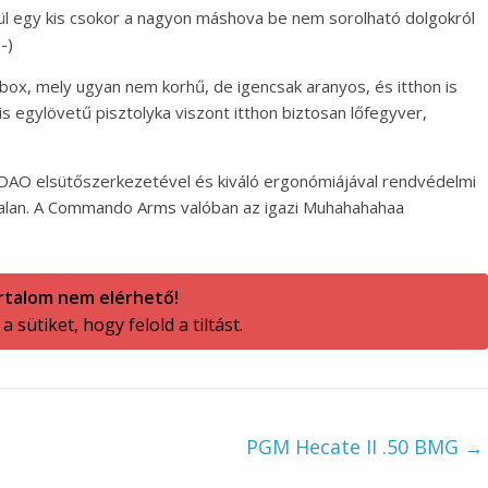
tül egy kis csokor a nagyon máshova be nem sorolható dolgokról
-)
box, mely ugyan nem korhű, de igencsak aranyos, és itthon is
 egylövetű pisztolyka viszont itthon biztosan lőfegyver,
AO elsütőszerkezetével és kiváló ergonómiájával rendvédelmi
ytalan. A Commando Arms valóban az igazi Muhahahahaa
rtalom nem elérhető!
 sütiket, hogy felold a tiltást.
PGM Hecate II .50 BMG
→