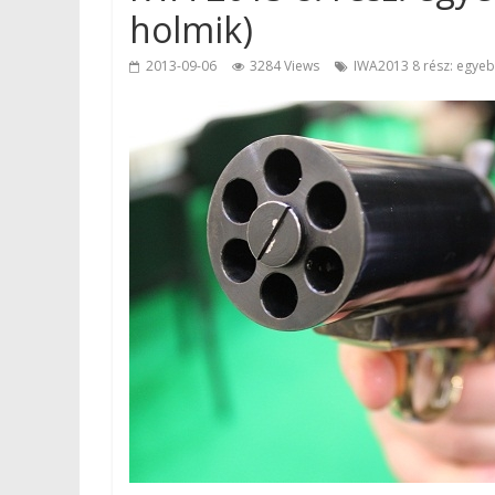
holmik)
2013-09-06
3284 Views
IWA2013 8 rész: egyeb