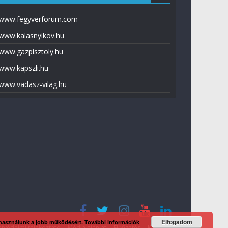
www.fegyverforum.com
www.kalasnyikov.hu
www.gazpisztoly.hu
www.kapszli.hu
www.vadasz-vilag.hu
Elfogadom
 használunk a jobb működésért.
További információk
tvédelmi tájékoztató
Média ajánlat
Előfizetés
Kapcsolat