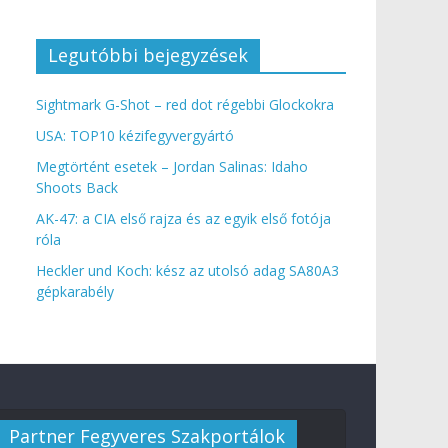
Legutóbbi bejegyzések
Sightmark G-Shot – red dot régebbi Glockokra
USA: TOP10 kézifegyvergyártó
Megtörtént esetek – Jordan Salinas: Idaho
Shoots Back
AK-47: a CIA első rajza és az egyik első fotója
róla
Heckler und Koch: kész az utolsó adag SA80A3
gépkarabély
Partner Fegyveres Szakportálok