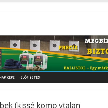
NAP KÉPE
ELŐFIZETÉS
ebek (kissé komolytalan