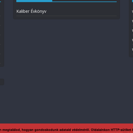
Kaliber Évkönyv
n megtalálod, hogyan gondoskodunk adataid védelméről. Oldalainkon HTTP-sütiket
Impresszum
Ada