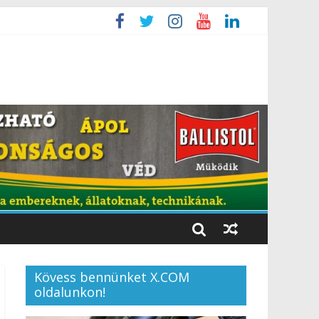
Kövess bennünket X.COM
oldalunkon!