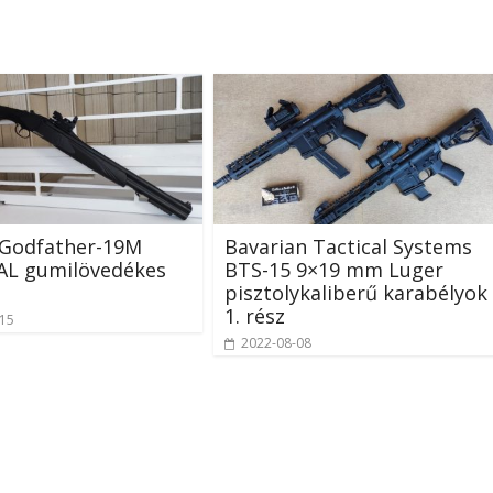
 Godfather-19M
Bavarian Tactical Systems
AL gumilövedékes
BTS-15 9×19 mm Luger
pisztolykaliberű karabélyok
1. rész
-15
2022-08-08