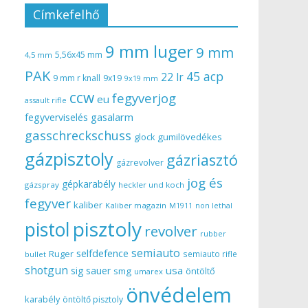
Címkefelhő
9 mm luger
9 mm
5,56x45 mm
4,5 mm
PAK
45 acp
22 lr
9 mm r knall
9x19
9x19 mm
ccw
fegyverjog
eu
assault rifle
gasalarm
fegyverviselés
gasschreckschuss
gumilövedékes
glock
gázpisztoly
gázriasztó
gázrevolver
jog és
gépkarabély
gázspray
heckler und koch
fegyver
kaliber
Kaliber magazin
non lethal
M1911
pisztoly
pistol
revolver
rubber
semiauto
selfdefence
Ruger
semiauto rifle
bullet
shotgun
usa
sig sauer
smg
öntöltő
umarex
önvédelem
karabély
öntöltő pisztoly