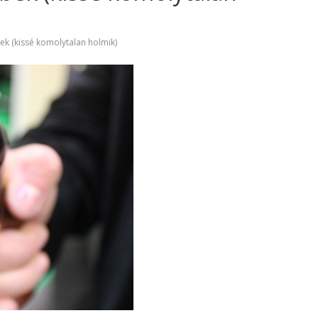
ek (kissé komolytalan holmik)