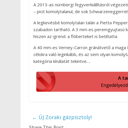
A 2013-as nürnbergi fegyverkiállításról végeze
– picit komolytalanul, de sok Schwarzeneggerrel:
A legkevésbé komolytalan talán a Pietta Pepper
szabadon tartható. A 3 mm-es peremgyujtasú kis
hiszen az igrend. a flóberteket is betiltatta.
A 40 mm-es Verney-Carron gránátvető a maga D
célokra való leginkább, és az sem olyan komol
kategória kínálatát tekintve….
A ta
Engedélyezd a
←
ÚJ Zoraki gázpisztoly!
Share This Post: