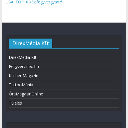
USA: TOP10 kézifegyvergyártó
DirexMédia Kft
DirexMédia Kft.
Fegyvervideo.hu
Kaliber Magazin
TattooMánia
ÓraMagazinOnline
Túlélés