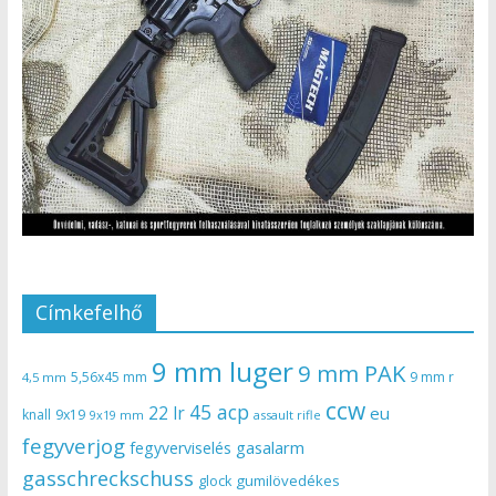
Címkefelhő
9 mm luger
9 mm PAK
5,56x45 mm
9 mm r
4,5 mm
ccw
45 acp
22 lr
eu
knall
9x19
9x19 mm
assault rifle
fegyverjog
gasalarm
fegyverviselés
gasschreckschuss
gumilövedékes
glock