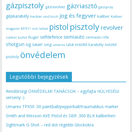
gázpisztoly
gázriasztó
gázrevolver
gázspray
jog és fegyver
gépkarabély
kaliber
heckler und koch
Kaliber
pisztoly
pistol
revolver
magazin
non lethal
M1911
semiauto
selfdefence
Ruger
semiauto rifle
rubber bullet
shotgun
usa
sig sauer
smg
öntöltő karabély
öntöltő
umarex
önvédelem
pisztoly
Legutóbbi bejegyzések
Rendőrségi ÖNVÉDELMI TANÁCSOK – egyfajta HÜLYESÉGI
verseny:-)
Umarex TPX50 .50 paintball/pepperball/traumatikus marker
Smith and Wesson AXE Pistol és SBR .300 BLK kaliberben
Sightmark G-Shot – red dot régebbi Glockokra