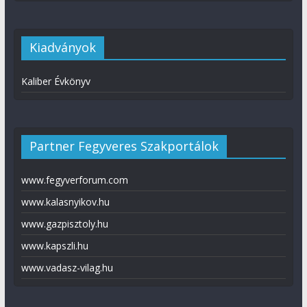
Kiadványok
Kaliber Évkönyv
Partner Fegyveres Szakportálok
www.fegyverforum.com
www.kalasnyikov.hu
www.gazpisztoly.hu
www.kapszli.hu
www.vadasz-vilag.hu