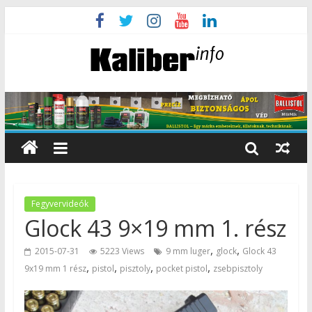
Fegyvervideók
Glock 43 9×19 mm 1. rész
,
,
2015-07-31
5223 Views
9 mm luger
glock
Glock 43
,
,
,
,
9x19 mm 1 rész
pistol
pisztoly
pocket pistol
zsebpisztoly