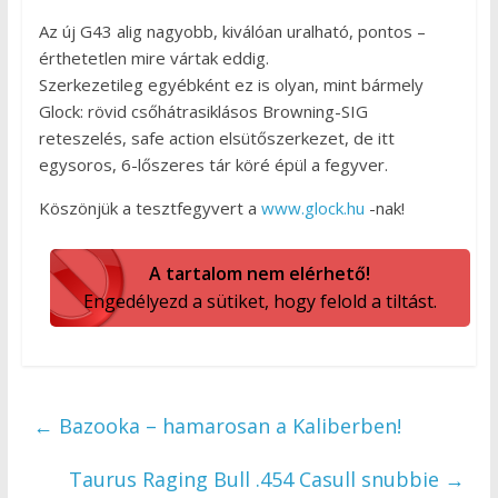
Az új G43 alig nagyobb, kiválóan uralható, pontos –
érthetetlen mire vártak eddig.
Szerkezetileg egyébként ez is olyan, mint bármely
Glock: rövid csőhátrasiklásos Browning-SIG
reteszelés, safe action elsütőszerkezet, de itt
egysoros, 6-lőszeres tár köré épül a fegyver.
Köszönjük a tesztfegyvert a
www.glock.hu
-nak!
A tartalom nem elérhető!
Engedélyezd a sütiket, hogy felold a tiltást.
←
Bazooka – hamarosan a Kaliberben!
Taurus Raging Bull .454 Casull snubbie
→