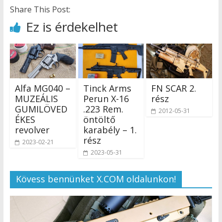
Share This Post:
Ez is érdekelhet
Alfa MG040 –
Tinck Arms
FN SCAR 2.
MUZEÁLIS
Perun X-16
rész
GUMILÖVED
.223 Rem.
2012-05-31
ÉKES
öntöltő
revolver
karabély – 1.
rész
2023-02-21
2023-05-31
Kövess bennünket X.COM oldalunkon!