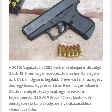
A 2015/Augusztusi (208.) Kaliber címlapján is díszelgő
Glock 43 9 mm Luger zsebpisztoly az idei év slágere
az USA-ban. Ugyanis legalább 5 éve várt már az egész
piac egy lapos, egysoros táras 9 mm Luger kaliberű
Glockra, ehelyett tavaly csak egy feleakkora
teljesítményű .380 ACP Glock 42-est kaptunk. Ami
önmagában jó kis pisztoly, de a várakozásokhoz
képest csalódás.