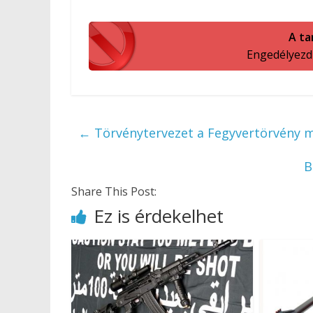
A ta
Engedélyezd a
←
Törvénytervezet a Fegyvertörvény m
B
Share This Post:
Ez is érdekelhet