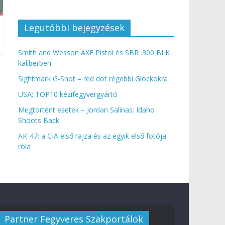
Legutóbbi bejegyzések
Smith and Wesson AXE Pistol és SBR .300 BLK
kaliberben
Sightmark G-Shot – red dot régebbi Glockokra
USA: TOP10 kézifegyvergyártó
Megtörtént esetek – Jordan Salinas: Idaho
Shoots Back
AK-47: a CIA első rajza és az egyik első fotója
róla
Partner Fegyveres Szakportálok