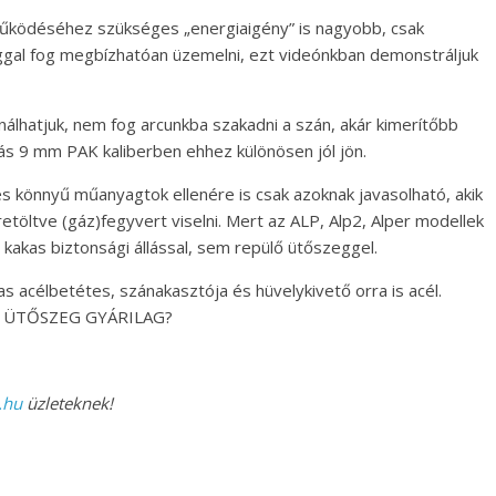
 működéséhez szükséges „energiaigény” is nagyobb, csak
gal fog megbízhatóan üzemelni, ezt videónkban demonstráljuk
ználhatjuk, nem fog arcunkba szakadni a szán, akár kimerítőbb
s 9 mm PAK kaliberben ehhez különösen jól jön.
 könnyű műanyagtok ellenére is csak azoknak javasolható, akik
töltve (gáz)fegyvert viselni. Mert az ALP, Alp2, Alper modellek
 kakas biztonsági állással, sem repülő ütőszeggel.
s acélbetétes, szánakasztója és hüvelykivető orra is acél.
 ÜTŐSZEG GYÁRILAG?
.hu
üzleteknek!