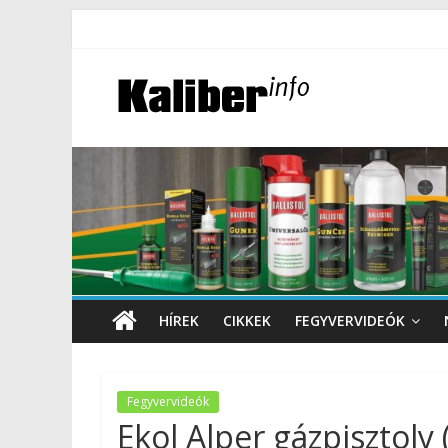
HÍREK
CIKKEK
FEGYVERVIDEÓK
Fegyvervideók
Ekol Alper gázpisztoly