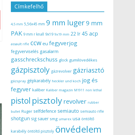
Címkefelhő
9 mm luger
9 mm
5,56x45 mm
4,5 mm
PAK
45 acp
22 lr
9 mm r knall
9x19
9x19 mm
ccw
fegyverjog
eu
assault rifle
gasalarm
fegyverviselés
gasschreckschuss
gumilövedékes
glock
gázpisztoly
gázriasztó
gázrevolver
jog és
gépkarabély
gázspray
heckler und koch
fegyver
kaliber
Kaliber magazin
non lethal
M1911
pisztoly
pistol
revolver
rubber
semiauto
selfdefence
Ruger
semiauto rifle
bullet
shotgun
usa
sig sauer
smg
öntöltő
umarex
önvédelem
karabély
öntöltő pisztoly