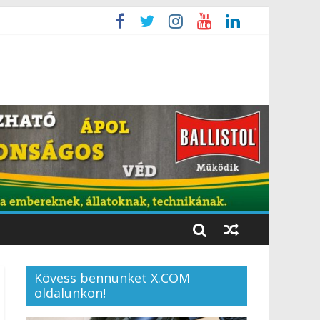
Kövess bennünket X.COM
oldalunkon!