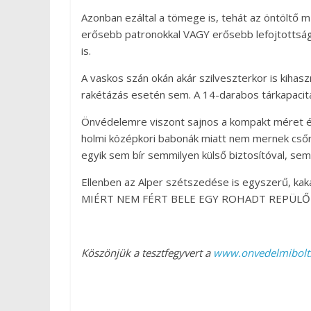
Azonban ezáltal a tömege is, tehát az öntöltő
erősebb patronokkal VAGY erősebb lefojtottság
is.
A vaskos szán okán akár szilveszterkor is kihas
rakétázás esetén sem. A 14-darabos tárkapacitá
Önvédelemre viszont sajnos a kompakt méret és
holmi középkori babonák miatt nem mernek csőre
egyik sem bír semmilyen külső biztosítóval, sem
Ellenben az Alper szétszedése is egyszerű, kaka
MIÉRT NEM FÉRT BELE EGY ROHADT REPÜLŐ
Köszönjük a tesztfegyvert a
www.onvedelmibolt