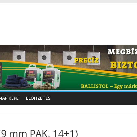
NAP KÉPE
ELŐFIZETÉS
 (9 mm PAK, 14+1)