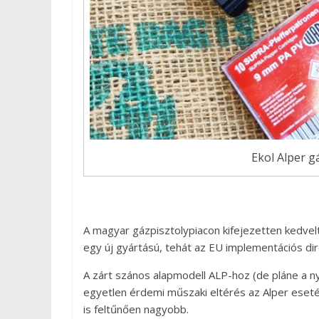
Ekol Alper g
A magyar gázpisztolypiacon kifejezetten kedvelt
egy új gyártású, tehát az EU implementációs dir
A zárt szános alapmodell ALP-hoz (de pláne a n
egyetlen érdemi műszaki eltérés az Alper eseté
is feltűnően nagyobb.