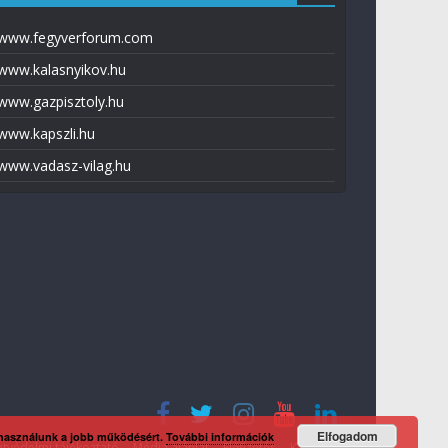
www.fegyverforum.com
www.kalasnyikov.hu
www.gazpisztoly.hu
www.kapszli.hu
www.vadasz-vilag.hu
Elfogadom
 használunk a jobb működésért.
További információk
tvédelmi tájékoztató
Média ajánlat
Előfizetés
Kapcsolat