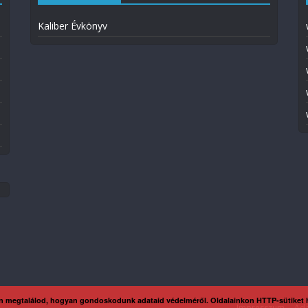
Kaliber Évkönyv
n megtalálod, hogyan gondoskodunk adataid védelméről. Oldalainkon HTTP-sütiket
Impresszum
Ada