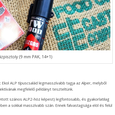
ázpisztoly (9 mm PAK, 14+1)
 Ekol ALP típuscsalád legmasszívabb tagja az Alper, melyből
ektívának megfelelő példányt teszteltünk.
yitott szános ALP2-höz képest) legfontosabb, és gyakorlatilag
ben a sokkal masszívabb szán. Ennek falvastagsága elöl és felül