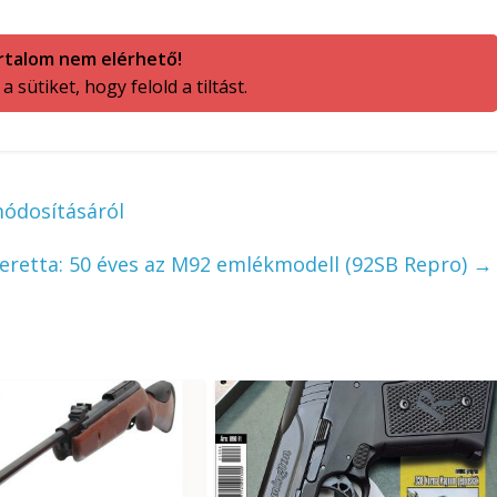
rtalom nem elérhető!
 sütiket, hogy felold a tiltást.
ódosításáról
eretta: 50 éves az M92 emlékmodell (92SB Repro)
→