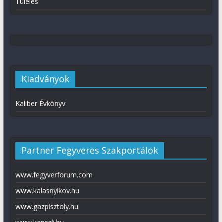
Túlélés
Kiadványok
Kaliber Évkönyv
Partner Fegyveres Szakportálok
www.fegyverforum.com
www.kalasnyikov.hu
www.gazpisztoly.hu