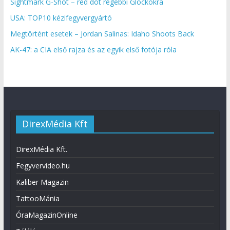
Sightmark G-Shot – red dot régebbi Glockokra
USA: TOP10 kézifegyvergyártó
Megtörtént esetek – Jordan Salinas: Idaho Shoots Back
AK-47: a CIA első rajza és az egyik első fotója róla
DirexMédia Kft
DirexMédia Kft.
Fegyvervideo.hu
Kaliber Magazin
TattooMánia
ÓraMagazinOnline