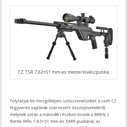
CZ TSR 7,62×51 mm-es mesterlövészpuska
Folytatjuk kis mozgóképes szösszenetünket a cseh CZ
fegyveres sajtónak szervezett összejöveteléről,
melynek során a második részben lövünk a BREN 2
Battle Rifle 7,62×51 mm-es DMR-puskával, az