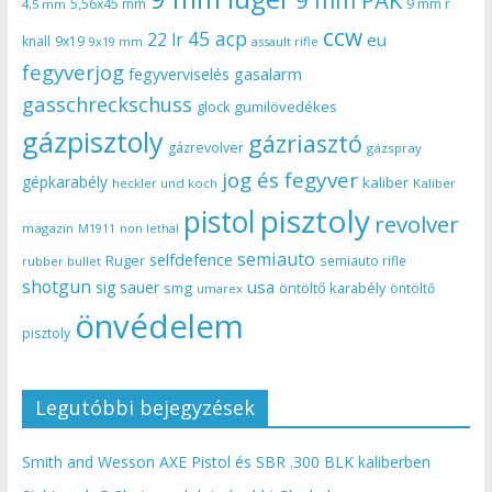
5,56x45 mm
9 mm r
4,5 mm
ccw
45 acp
22 lr
eu
knall
9x19
9x19 mm
assault rifle
fegyverjog
gasalarm
fegyverviselés
gasschreckschuss
gumilövedékes
glock
gázpisztoly
gázriasztó
gázrevolver
gázspray
jog és fegyver
gépkarabély
kaliber
heckler und koch
Kaliber
pisztoly
pistol
revolver
magazin
non lethal
M1911
semiauto
selfdefence
Ruger
semiauto rifle
rubber bullet
shotgun
usa
sig sauer
smg
öntöltő karabély
öntöltő
umarex
önvédelem
pisztoly
Legutóbbi bejegyzések
Smith and Wesson AXE Pistol és SBR .300 BLK kaliberben