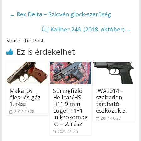
←
Rex Delta – Szlovén glock-szerűség
ÚJ! Kaliber 246. (2018. október)
→
Share This Post:
Ez is érdekelhet
Makarov
Springfield
IWA2014 –
éles- és gáz
Hellcat/HS
szabadon
1. rész
H11 9 mm
tartható
Luger 11+1
eszközök 3.
2012-09-28
mikrokompa
2014-10-27
kt – 2. rész
2021-11-26