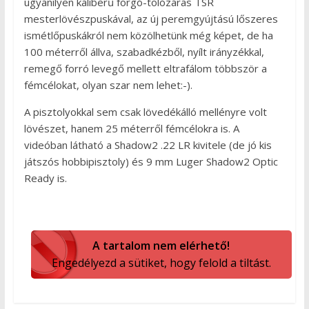
ugyanilyen kaliberű forgó-tolózáras TSR
mesterlövészpuskával, az új peremgyújtású lőszeres
ismétlőpuskákról nem közölhetünk még képet, de ha
100 méterről állva, szabadkézből, nyílt irányzékkal,
remegő forró levegő mellett eltrafálom többször a
fémcélokat, olyan szar nem lehet:-).
A pisztolyokkal sem csak lövedékálló mellényre volt
lövészet, hanem 25 méterről fémcélokra is. A
videóban látható a Shadow2 .22 LR kivitele (de jó kis
játszós hobbipisztoly) és 9 mm Luger Shadow2 Optic
Ready is.
A tartalom nem elérhető!
Engedélyezd a sütiket, hogy felold a tiltást.