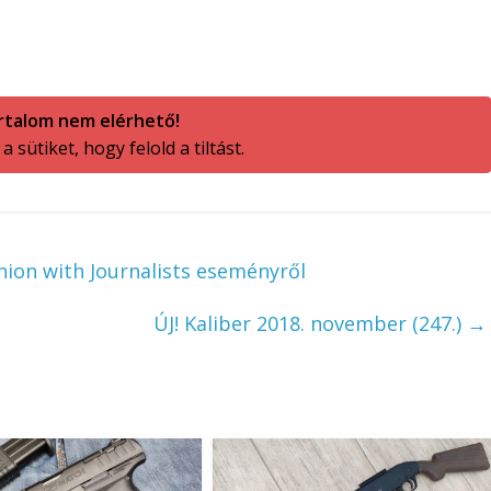
rtalom nem elérhető!
 sütiket, hogy felold a tiltást.
nion with Journalists eseményről
ÚJ! Kaliber 2018. november (247.)
→