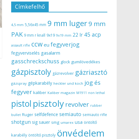
Címkefelhő
9 mm luger
9 mm
5,56x45 mm
4,5 mm
PAK
45 acp
22 lr
9 mm r knall
9x19
9x19 mm
ccw
fegyverjog
eu
assault rifle
gasalarm
fegyverviselés
gasschreckschuss
gumilövedékes
glock
gázpisztoly
gázriasztó
gázrevolver
jog és
gépkarabély
gázspray
heckler und koch
fegyver
kaliber
Kaliber magazin
non lethal
M1911
pisztoly
pistol
revolver
rubber
semiauto
selfdefence
Ruger
semiauto rifle
bullet
shotgun
usa
sig sauer
smg
öntöltő
umarex
önvédelem
karabély
öntöltő pisztoly