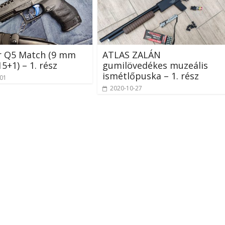
r Q5 Match (9 mm
ATLAS ZALÁN
5+1) – 1. rész
gumilövedékes muzeális
ismétlőpuska – 1. rész
-01
2020-10-27