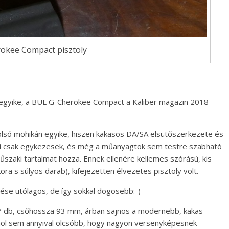
okee Compact pisztoly
 egyike, a BUL G-Cherokee Compact a Kaliber magazin 2018
olsó mohikán egyike, hiszen kakasos DA/SA elsütőszerkezete és
vei csak egykezesek, és még a műanyagtok sem testre szabható
aki tartalmat hozza. Ennek ellenére kellemes szórású, kis
ora s súlyos darab), kifejezetten élvezetes pisztoly volt.
ése utólagos, de így sokkal dögösebb:-)
 17 db, csőhossza 93 mm, árban sajnos a modernebb, kakas
áshol sem annyival olcsóbb, hogy nagyon versenyképesnek