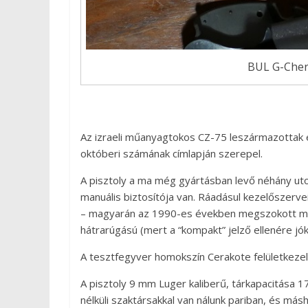
BUL G-Cher
Az izraeli műanyagtokos CZ-75 leszármazottak
októberi számának címlapján szerepel.
A pisztoly a ma még gyártásban levő néhány ut
manuális biztosítója van. Ráadásul kezelőszer
– magyarán az 1990-es években megszokott műsz
hátrarúgású (mert a “kompakt” jelző ellenére jók
A tesztfegyver homokszín Cerakote felületkezel
A pisztoly 9 mm Luger kaliberű, tárkapacitása
nélküli szaktársakkal van nálunk pariban, és m