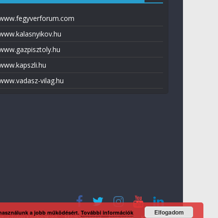
www.fegyverforum.com
www.kalasnyikov.hu
www.gazpisztoly.hu
www.kapszli.hu
www.vadasz-vilag.hu
Elfogadom
 használunk a jobb működésért.
További információk
tvédelmi tájékoztató
Média ajánlat
Előfizetés
Kapcsolat