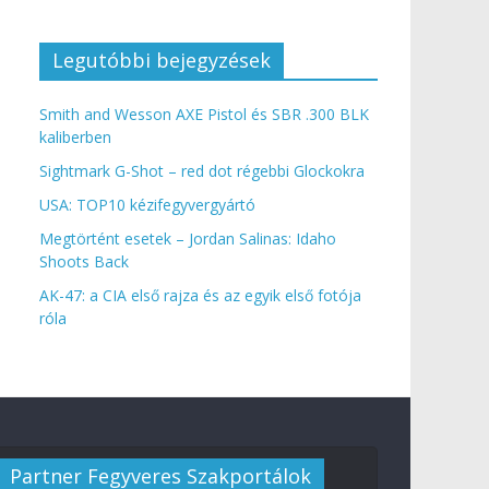
Legutóbbi bejegyzések
Smith and Wesson AXE Pistol és SBR .300 BLK
kaliberben
Sightmark G-Shot – red dot régebbi Glockokra
USA: TOP10 kézifegyvergyártó
Megtörtént esetek – Jordan Salinas: Idaho
Shoots Back
AK-47: a CIA első rajza és az egyik első fotója
róla
Partner Fegyveres Szakportálok