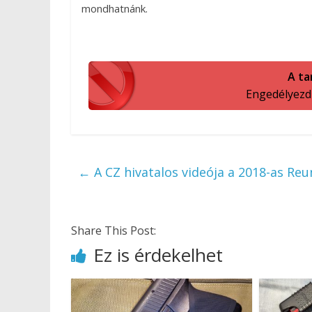
mondhatnánk.
A ta
Engedélyezd a
←
A CZ hivatalos videója a 2018-as Reu
Share This Post:
Ez is érdekelhet