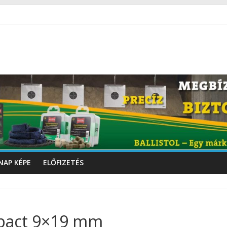
NAP KÉPE
ELŐFIZETÉS
pact 9×19 mm