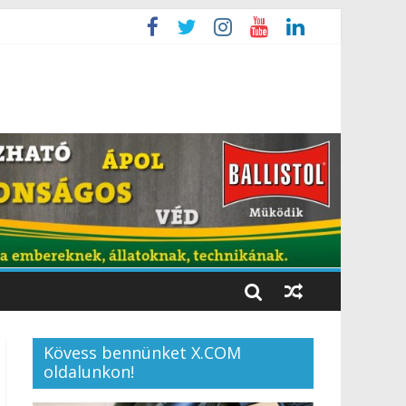
Kövess bennünket X.COM
oldalunkon!