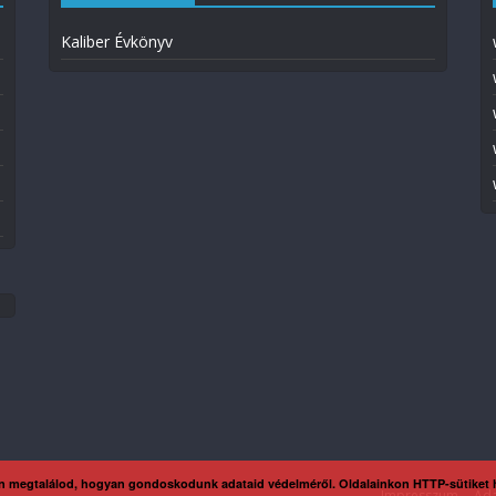
Kaliber Évkönyv
n megtalálod, hogyan gondoskodunk adataid védelméről. Oldalainkon HTTP-sütiket
Impresszum
Ada