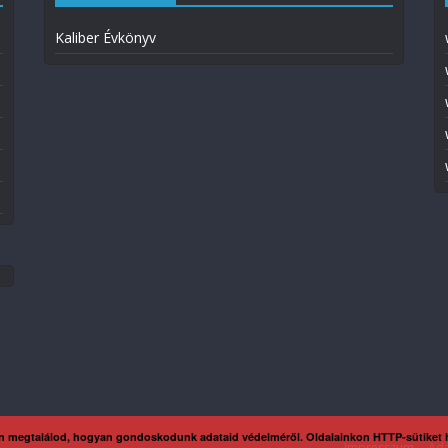
Kaliber Évkönyv
n megtalálod, hogyan gondoskodunk adataid védelméről. Oldalainkon HTTP-sütiket
Impresszum
Ada