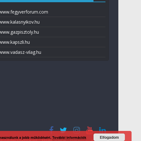
www.fegyverforum.com
www.kalasnyikov.hu
www.gazpisztoly.hu
www.kapszli.hu
www.vadasz-vilag.hu
Elfogadom
 használunk a jobb működésért.
További információk
tvédelmi tájékoztató
Média ajánlat
Előfizetés
Kapcsolat