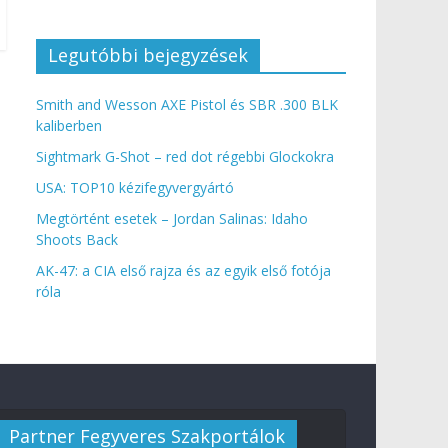
Legutóbbi bejegyzések
Smith and Wesson AXE Pistol és SBR .300 BLK
kaliberben
Sightmark G-Shot – red dot régebbi Glockokra
USA: TOP10 kézifegyvergyártó
Megtörtént esetek – Jordan Salinas: Idaho
Shoots Back
AK-47: a CIA első rajza és az egyik első fotója
róla
Partner Fegyveres Szakportálok