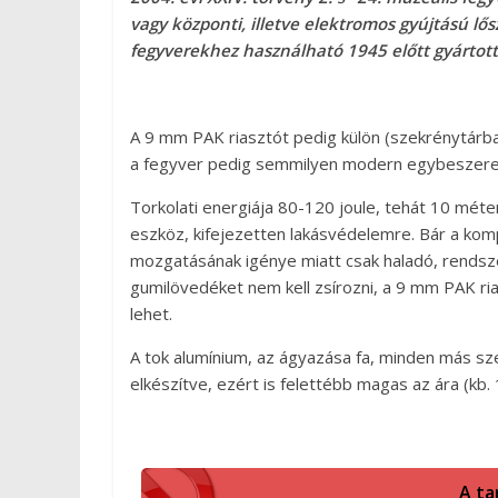
vagy központi, illetve elektromos gyújtású lős
fegyverekhez használható 1945 előtt gyártott 
A 9 mm PAK riasztót pedig külön (szekrénytárba
a fegyver pedig semmilyen modern egybeszerel
Torkolati energiája 80-120 joule, tehát 10 méte
eszköz, kifejezetten lakásvédelemre. Bár a kom
mozgatásának igénye miatt csak haladó, rendsze
gumilövedéket nem kell zsírozni, a 9 mm PAK rias
lehet.
A tok alumínium, az ágyazása fa, minden más sz
elkészítve, ezért is felettébb magas az ára (kb
A ta