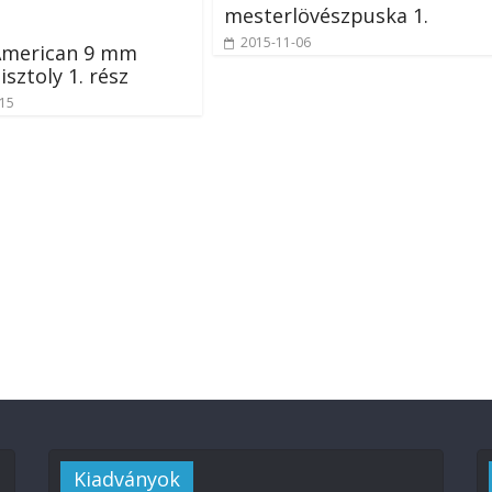
mesterlövészpuska 1.
2015-11-06
American 9 mm
isztoly 1. rész
-15
Kiadványok