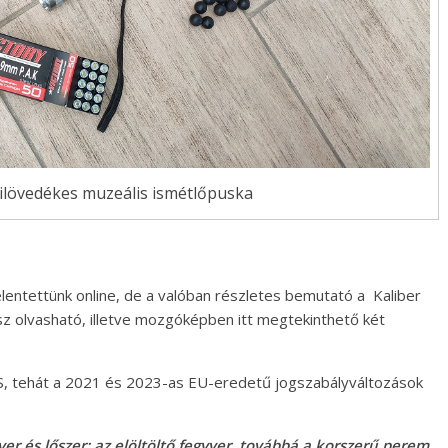
övedékes muzeális ismétlőpuska
elentettünk online, de a valóban részletes bemutató a Kaliber
 olvasható, illetve mozgóképben itt megtekinthető két
IS, tehát a 2021 és 2023-as EU-eredetű jogszabályváltozások
ver és lőszer: az elöltöltő fegyver, továbbá a korszerű perem