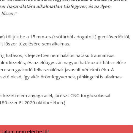
zer használatára alkalmatlan tűzfegyver, és az ilyen
lőszer;”
n) töltjük be a 15 mm-es (csőtárból adogatott) gumilövedéktől,
t lőszer tüzelésére sem alkalmas.
rig hatásos, kifejezetten nem halálos hatású traumatikus
plex kezelés, és az előágyszán nagyon határozott hátra-előre
resen gyakorló felhasználónak javasolt védelmi célra. A
ztó olcsó, így akár örömfegyvernek, plinkingelni is alkalmas
erkezeti elem anyaga acél, jórészt CNC-forgácsolással
. 180 ezer Ft 2020 októberében.)
rtalom nem elérhető!