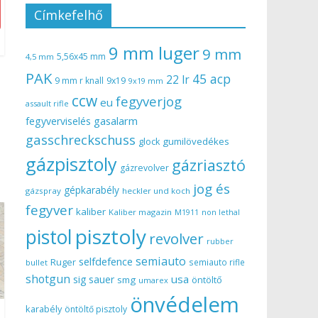
Címkefelhő
9 mm luger
9 mm
5,56x45 mm
4,5 mm
PAK
45 acp
22 lr
9 mm r knall
9x19
9x19 mm
ccw
fegyverjog
eu
assault rifle
gasalarm
fegyverviselés
gasschreckschuss
gumilövedékes
glock
gázpisztoly
gázriasztó
gázrevolver
jog és
gépkarabély
gázspray
heckler und koch
fegyver
kaliber
Kaliber magazin
non lethal
M1911
pisztoly
pistol
revolver
rubber
semiauto
selfdefence
Ruger
semiauto rifle
bullet
shotgun
usa
sig sauer
smg
öntöltő
umarex
önvédelem
karabély
öntöltő pisztoly