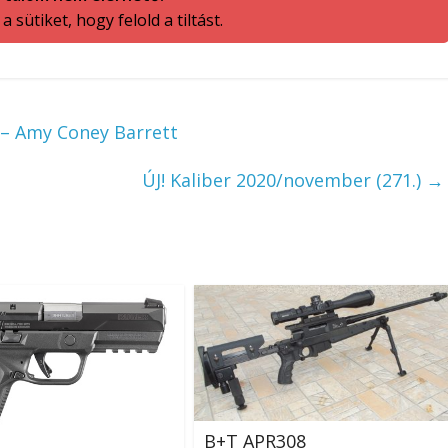
 sütiket, hogy felold a tiltást.
 – Amy Coney Barrett
ÚJ! Kaliber 2020/november (271.)
→
B+T APR308