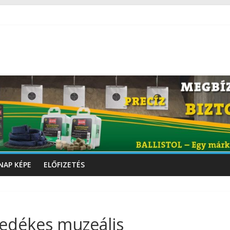
NAP KÉPE
ELŐFIZETÉS
edékes muzeális