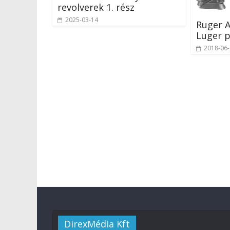
revolverek 1. rész
2025-03-14
Ruger 
Luger p
2018-06
DirexMédia Kft