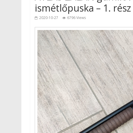
ismétlőpuska – 1. rész
2020-10-27
6796 Views