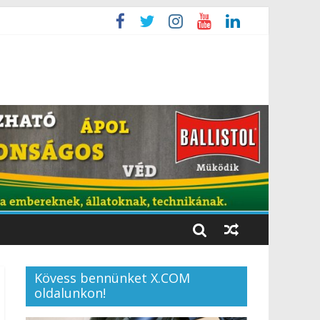
Kövess bennünket X.COM
oldalunkon!