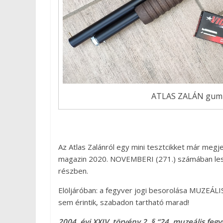
ATLAS ZALÁN gumil
Az Atlas Zalánról egy mini tesztcikket már megj
magazin 2020. NOVEMBERI (271.) számában lesz
részben.
Elöljáróban: a fegyver jogi besorolása MUZEÁL
sem érintik, szabadon tartható marad!
2004. évi XXIV. törvény 2. § “24. muzeális fegy