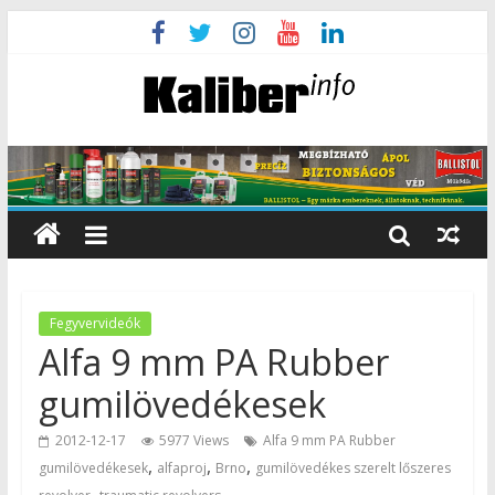
Fegyvervideók
Alfa 9 mm PA Rubber
gumilövedékesek
2012-12-17
5977 Views
Alfa 9 mm PA Rubber
,
,
,
gumilövedékesek
alfaproj
Brno
gumilövedékes szerelt lőszeres
,