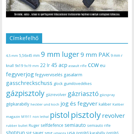
Címkefelhő
9 mm luger
9 mm PAK
5,56x45 mm
9 mm r
4,5 mm
ccw
45 acp
22 lr
eu
knall
9x19
9x19 mm
assault rifle
fegyverjog
gasalarm
fegyverviselés
gasschreckschuss
gumilövedékes
glock
gázpisztoly
gázriasztó
gázrevolver
gázspray
jog és fegyver
gépkarabély
kaliber
heckler und koch
Kaliber
pisztoly
pistol
revolver
magazin
non lethal
M1911
semiauto
selfdefence
Ruger
semiauto rifle
rubber bullet
shotgun
usa
sig sauer
smg
öntöltő karabély
öntöltő
umarex