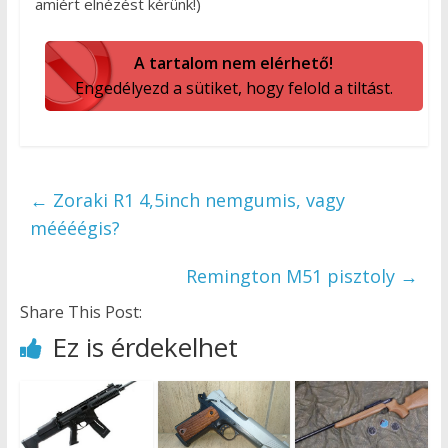
amiért elnézést kérünk!)
A tartalom nem elérhető!
Engedélyezd a sütiket, hogy felold a tiltást.
←
Zoraki R1 4,5inch nemgumis, vagy
méééégis?
Remington M51 pisztoly
→
Share This Post:
Ez is érdekelhet