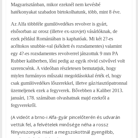
Magyarisztánban, mikor ezeknél nem kevésbé
hatékonyakat szabadon birtokolhatunk, több, mint 8 éve.
Az Alfa többféle gumilövedékes revolver is gyárt,
elsősorban az orosz (illetve ex-szovjet) vásárlóknak, de
ezek például Romániában is kaphatóak. Mi két 2?-es
acéltokos snubbie-val (kékített és rozsdamentes) valamint
egy 4?-es rozsdamentes revolverrel játszottuk 9 mm PA
Rubber kaliberben, lőni pedig az egyik rövid csövűvel volt
szerencsénk. A videóban részletesen bemutatjuk, hogy
miylen furmányos műszaki megoldásokkal érték el, hogy
csak gumilövedékes lőszerekkel, illetve gáz/riasztópatronnal
üzemeljenek ezek a fegyverek. Bővebben a Kaliber 2013.
januári, 178. számában olvashatnak majd ezekről a
fegyverekről.
(A videót a brno-i Alfa-gyár pincelőterén és udvarán
vettük fel, a felvételek minősége néha a rossz
fényviszonyok miatt a megszokottnál gyengébb,