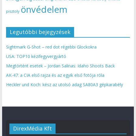
önvédelem
pisztoly
Legutóbbi bejegyzések
Sightmark G-Shot – red dot régebbi Glockokra
USA: TOP10 kézifegyvergyártó
Megtörtént esetek – Jordan Salinas: Idaho Shoots Back
AK-47: a CIA első rajza és az egyik első fotója róla
Heckler und Koch: kész az utolsó adag SA80A3 gépkarabély
DirexMédia Kft