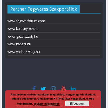
Partner Fegyveres Szakportálok
www.fegyverforum.com
www.kalasnyikov.hu
www.gazpisztoly.hu
www.kapszli.hu
www.vadasz-vilag.hu
Adatvédelmi tájékoztatónkban megtalálod, hogyan gondoskodunk
Impresszum
Adatvédelmi tájékoztató
Média ajánlat
Előfizetés
adataid védelméről. Oldalainkon HTTP-sütiket használunk a jobb
Kapcsolat
Elfogadom
működésért.
További információk
Copyright © Direx Média Kft. 2012-2026
KaliberInfo
.