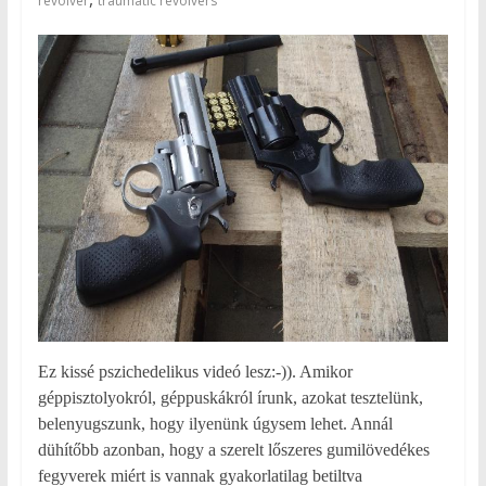
revolver
traumatic revolvers
Ez kissé pszichedelikus videó lesz:-)). Amikor
géppisztolyokról, géppuskákról írunk, azokat tesztelünk,
belenyugszunk, hogy ilyenünk úgysem lehet. Annál
dühítőbb azonban, hogy a szerelt lőszeres gumilövedékes
fegyverek miért is vannak gyakorlatilag betiltva