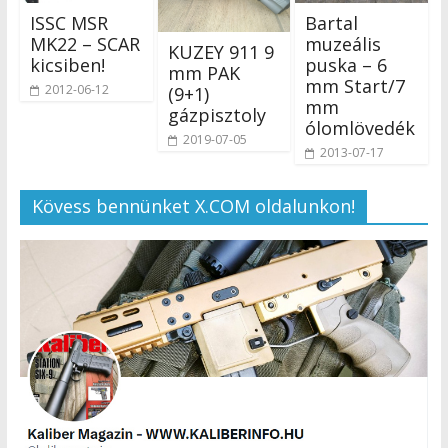
ISSC MSR
Bartal
MK22 – SCAR
muzeális
KUZEY 911 9
kicsiben!
puska – 6
mm PAK
mm Start/7
2012-06-12
(9+1)
mm
gázpisztoly
ólomlövedék
2019-07-05
2013-07-17
Kövess bennünket X.COM oldalunkon!