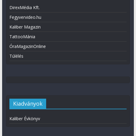
DirexMédia Kft.
Fegyvervideo.hu
Kaliber Magazin
TattooMánia
ÓraMagazinOnline
Túlélés
Kiadványok
Kaliber Évkönyv