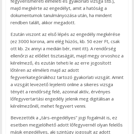
fegyverismereti elméleti és gyakorlati vizsga stb.),
majd megkérte az engedélyt, amit a hatóság a
dokumentumok tanulmányozása után, ha mindent
rendben talált, akkor megadott.
Ezután viszont az első lépés az engedély megkérése
(ez 3000 korona, ami elég húzós, kb. 50 ezer Ft, csak
ott kb. 2x annyi a medián bér, mint itt). A rendőrség
ellenőrzi az előélet tisztaságát, majd megy orvoshoz a
kérelmező, és ezután teheti le az erre jogosított
lőtéren az elméleti majd az adott
fegyverkategóriákhoz tartozó gyakorlati vizsgát. Amint
a vizsgát levezető lejelenti online a sikeres vizsga
tényét a rendőrség felé, azonnal aktív, érvényes
lőfegyvertartási engedély jelenik meg digitálisan a
kérelmezőnél, mehet fegyvert venni.
Bevezették a „társ-engedélyes” jogi fogalmát is, ez
esetben megjelölhető adott lőfegyvernél olyan felelős
másik engedélyes, aki szintúgy jogosult az adott