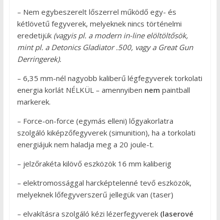
– Nem egybeszerelt lőszerrel működő egy- és
kétlövetű fegyverek, melyeknek nincs történelmi
eredetijük
(vagyis pl. a modern in-line elöltöltősök,
mint pl. a Detonics Gladiator .500, vagy a Great Gun
Derringerek).
– 6,35 mm-nél nagyobb kaliberű légfegyverek torkolati
energia korlát NÉLKÜL – amennyiben
nem
paintball
markerek.
– Force-on-force (egymás elleni) lőgyakorlatra
szolgáló kiképzőfegyverek (simunition), ha a torkolati
energiájuk nem haladja meg a 20 joule-t.
– jelzőrakéta kilövő eszközök 16 mm kaliberig
– elektromossággal harcképtelenné tevő eszközök,
melyeknek lőfegyverszerű jellegük van (taser)
– elvakításra szolgáló kézi lézerfegyverek
(laserové