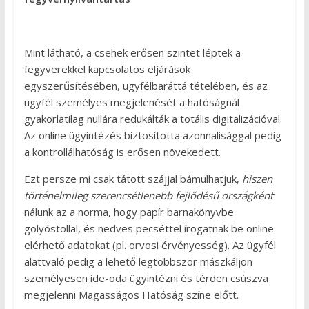
Mint látható, a csehek erősen szintet léptek a
fegyverekkel kapcsolatos eljárások
egyszerűsítésében, ügyfélbaráttá tételében, és az
ügyfél személyes megjelenését a hatóságnál
gyakorlatilag nullára redukálták a totális digitalizációval.
Az online ügyintézés biztosította azonnalisággal pedig
a kontrollálhatóság is erősen növekedett.
Ezt persze mi csak tátott szájjal bámulhatjuk,
hiszen
történelmileg szerencsétlenebb fejlődésű országként
nálunk az a norma, hogy papír barnakönyvbe
golyóstollal, és nedves pecséttel írogatnak be online
elérhető adatokat (pl. orvosi érvényesség). Az
ügyfél
alattvaló pedig a lehető legtöbbször mászkáljon
személyesen ide-oda ügyintézni és térden csúszva
megjelenni Magasságos Hatóság színe előtt.