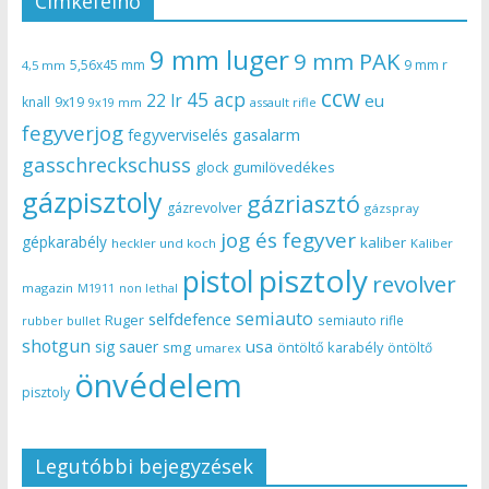
Címkefelhő
9 mm luger
9 mm PAK
5,56x45 mm
9 mm r
4,5 mm
ccw
45 acp
22 lr
eu
knall
9x19
9x19 mm
assault rifle
fegyverjog
gasalarm
fegyverviselés
gasschreckschuss
gumilövedékes
glock
gázpisztoly
gázriasztó
gázrevolver
gázspray
jog és fegyver
gépkarabély
kaliber
heckler und koch
Kaliber
pisztoly
pistol
revolver
magazin
non lethal
M1911
semiauto
selfdefence
Ruger
semiauto rifle
rubber bullet
shotgun
usa
sig sauer
smg
öntöltő karabély
öntöltő
umarex
önvédelem
pisztoly
Legutóbbi bejegyzések