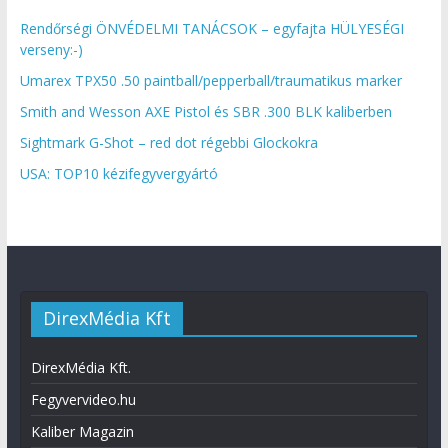
Rendőrségi ÖNVÉDELMI TANÁCSOK – egyfajta HÜLYESÉGI
verseny:-)
Umarex TPX50 .50 paintball/pepperball/traumatikus marker
Smith and Wesson AXE Pistol és SBR .300 BLK kaliberben
Sightmark G-Shot – red dot régebbi Glockokra
USA: TOP10 kézifegyvergyártó
DirexMédia Kft
DirexMédia Kft.
Fegyvervideo.hu
Kaliber Magazin