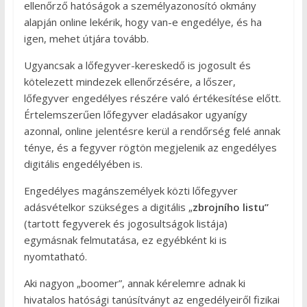
ellenőrző hatóságok a személyazonosító okmány
alapján online lekérik, hogy van-e engedélye, és ha
igen, mehet útjára tovább.
Ugyancsak a lőfegyver-kereskedő is jogosult és
kötelezett mindezek ellenőrzésére, a lőszer,
lőfegyver engedélyes részére való értékesítése előtt.
Értelemszerűen lőfegyver eladásakor ugyanígy
azonnal, online jelentésre kerül a rendőrség felé annak
ténye, és a fegyver rögtön megjelenik az engedélyes
digitális engedélyében is.
Engedélyes magánszemélyek közti lőfegyver
adásvételkor szükséges a digitális „
zbrojního listu”
(tartott fegyverek és jogosultságok listája)
egymásnak felmutatása, ez egyébként ki is
nyomtatható.
Aki nagyon „boomer”, annak kérelemre adnak ki
hivatalos hatósági tanúsítványt az engedélyeiről fizikai