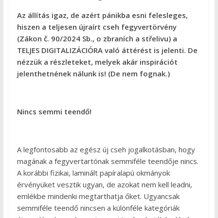
Az állítás igaz, de azért pánikba esni felesleges,
hiszen a teljesen újraírt cseh fegyvertörvény
(Zákon č. 90/2024 Sb., o zbraních a střelivu) a
TELJES DIGITALIZÁCIÓRA való áttérést is jelenti. De
nézzük a részleteket, melyek akár inspirációt
jelenthetnének nálunk is! (De nem fognak.)
Nincs semmi teendő!
A legfontosabb az egész új cseh jogalkotásban, hogy
magának a fegyvertartónak semmiféle teendője nincs.
A korábbi fizikai, laminált papíralapú okmányok
érvényüket vesztik ugyan, de azokat nem kell leadni,
emlékbe mindenki megtarthatja őket. Ugyancsak
semmiféle teendő nincsen a különféle kategóriák