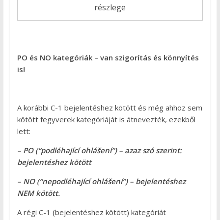
részlege
PO és NO kategóriák – van szigorítás és könnyítés
is!
A korábbi C-1 bejelentéshez kötött és még ahhoz sem
kötött fegyverek kategóriáját is átnevezték, ezekből
lett:
– PO (“podléhající ohlášení”) – azaz szó szerint:
bejelentéshez kötött
– NO (“nepodléhající ohlášení”) – bejelentéshez
NEM kötött.
A régi C-1 (bejelentéshez kötött) kategóriát