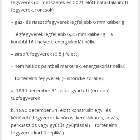
fegyverek (pl. metszetek és 2021 előtt hatástalanított
fegyverek, roncsok)
– gáz- és riasztófegyverek legfeljebb 6 mm kaliberig
– légfegyverek legfeljebb 6,35 mm kaliberig – a
korábbi 16 J helyett: energiakorlát nélkül
– airsoft fegyverek (0,5 J felett)
– nem halálos paintball markerek, energiakorlát nélkül
– történelmi fegyverek (Historické zbrane):
a, 1890 december 31. előtt gyártott (eredeti)
tűzfegyverek
b, 1890 december 31. előtt konstruált egy- és
kétlövetű fegyverek kanócos, keréklakatos, kovás,
perkussziós vagy gyútűs gyújtással (= történelmi
fegyverek korhű replikái)