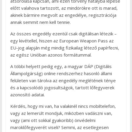
átsorolása kapcsán, ami ezen törvény hatályba lépése
előtt valahova tartozott, az mindörökre ott is marad,
akinek bármire megvolt az engedélye, regisztrációja
annak semmit nem kell tennie.
Az összes engedély ezentúl csak digitálisan létezik –
egy kivétellel, hiszen az European Weapon Pass az
EU-jog alapján még mindig fizikailag létező papírfecni,
az egész Unióban azonos formátummal.
A többi helyett pedig egy, a magyar DÁP (Digitális
Állampolgárság) online rendszerhez hasonló állami
felületen van tárolva az engedély meglétének ténye
és a kapcsolódó jogosultságok, tartott lőfegyverek
azonosító adatai.
Kérdés, hogy mi van, ha valakinél nincs mobiltelefon,
vagy az lemerült mondjuk, miközben vadászni van,
vagy (ami ott sokkal gyakoribb) önvédelmi
maroklőfegyverét viseli? Semmi, az esetlegesen