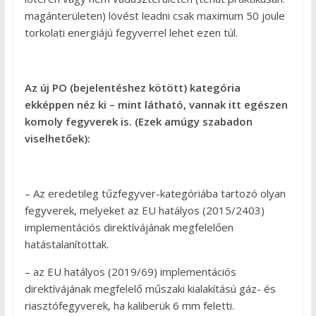
magánterületen) lövést leadni csak maximum 50 joule
torkolati energiájú fegyverrel lehet ezen túl.
Az új PO (bejelentéshez kötött) kategória
ekképpen néz ki – mint látható, vannak itt egészen
komoly fegyverek is. (Ezek amúgy szabadon
viselhetőek):
– Az eredetileg tűzfegyver-kategóriába tartozó olyan
fegyverek, melyeket az EU hatályos (2015/2403)
implementációs direktívájának megfelelően
hatástalanítottak.
– az EU hatályos (2019/69) implementációs
direktívájának megfelelő műszaki kialakítású gáz- és
riasztófegyverek, ha kaliberük 6 mm feletti.