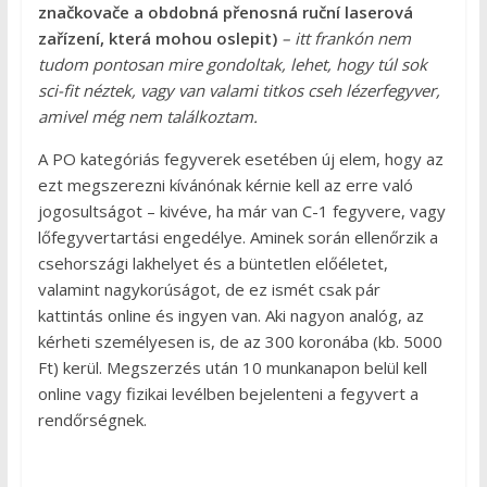
značkovače a obdobná přenosná ruční laserová
zařízení, která mohou oslepit)
– itt frankón nem
tudom pontosan mire gondoltak, lehet, hogy túl sok
sci-fit néztek, vagy van valami titkos cseh lézerfegyver,
amivel még nem találkoztam.
A PO kategóriás fegyverek esetében új elem, hogy az
ezt megszerezni kívánónak kérnie kell az erre való
jogosultságot – kivéve, ha már van C-1 fegyvere, vagy
lőfegyvertartási engedélye. Aminek során ellenőrzik a
csehországi lakhelyet és a büntetlen előéletet,
valamint nagykorúságot, de ez ismét csak pár
kattintás online és ingyen van. Aki nagyon analóg, az
kérheti személyesen is, de az 300 koronába (kb. 5000
Ft) kerül. Megszerzés után 10 munkanapon belül kell
online vagy fizikai levélben bejelenteni a fegyvert a
rendőrségnek.