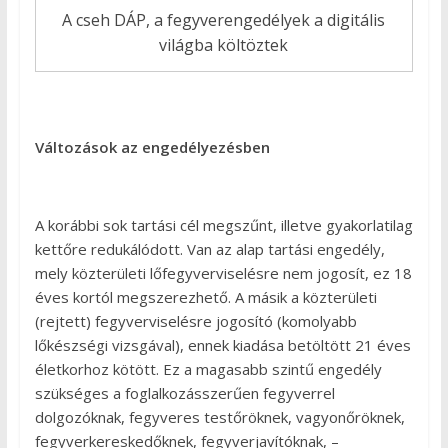
A cseh DÁP, a fegyverengedélyek a digitális
világba költöztek
Változások az engedélyezésben
A korábbi sok tartási cél megszűnt, illetve gyakorlatilag
kettőre redukálódott. Van az alap tartási engedély,
mely közterületi lőfegyverviselésre nem jogosít, ez 18
éves kortól megszerezhető. A másik a közterületi
(rejtett) fegyverviselésre jogosító (komolyabb
lőkészségi vizsgával), ennek kiadása betöltött 21 éves
életkorhoz kötött. Ez a magasabb szintű engedély
szükséges a foglalkozásszerűen fegyverrel
dolgozóknak, fegyveres testőröknek, vagyonőröknek,
fegyverkereskedőknek, fegyverjavítóknak, –