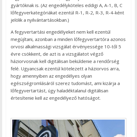
gyártóknak is. (Az engedélyköteles eddigi A, A-1, B, C
lőfegyverkategóriákat ezentúl R-1, R-2, R-3, R-4-ként
jelölik a nyilvántartásokban.)
A fegyvertartási engedélyeket nem kell ezentúl
megújítani, azonban a minden lőfegyvertartóra azonos
orvosi alkalmassági vizsgálat érvényessége 10-től 5
évre csökkent, de azt is a vizsgálatot végző
háziorvosnak kell digitálisan beküldenie a rendőrség
felé. Ugyancsak ezentúl kötelezett a háziorvos arra,
hogy amennyiben az engedélyes olyan
egészségromlásáról szerez tudomást, ami kizárja a
lőfegyvertartást, úgy haladéktalanul digitálisan
értesítenie kell az engedélyező hatóságot.