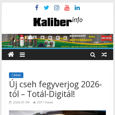
Cikkek
Új cseh fegyverjog 2026-
tól – Totál-Digitál!
2026-01-09
2917 Views