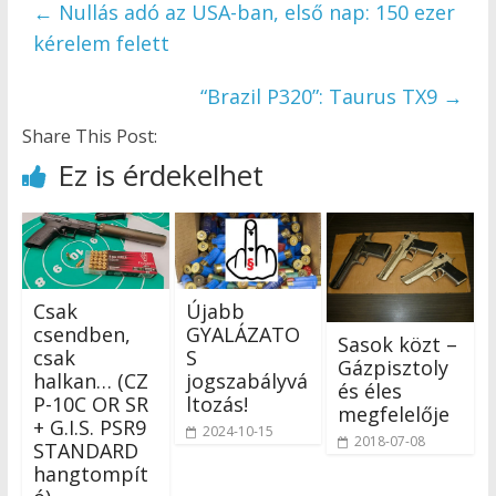
←
Nullás adó az USA-ban, első nap: 150 ezer
kérelem felett
“Brazil P320”: Taurus TX9
→
Share This Post:
Ez is érdekelhet
Csak
Újabb
csendben,
GYALÁZATO
Sasok közt –
csak
S
Gázpisztoly
halkan… (CZ
jogszabályvá
és éles
P-10C OR SR
ltozás!
megfelelője
+ G.I.S. PSR9
2024-10-15
2018-07-08
STANDARD
hangtompít