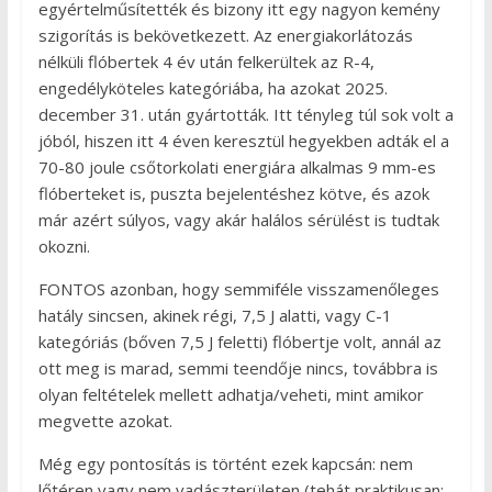
egyértelműsítették és bizony itt egy nagyon kemény
szigorítás is bekövetkezett. Az energiakorlátozás
nélküli flóbertek 4 év után felkerültek az R-4,
engedélyköteles kategóriába, ha azokat 2025.
december 31. után gyártották. Itt tényleg túl sok volt a
jóból, hiszen itt 4 éven keresztül hegyekben adták el a
70-80 joule csőtorkolati energiára alkalmas 9 mm-es
flóberteket is, puszta bejelentéshez kötve, és azok
már azért súlyos, vagy akár halálos sérülést is tudtak
okozni.
FONTOS azonban, hogy semmiféle visszamenőleges
hatály sincsen, akinek régi, 7,5 J alatti, vagy C-1
kategóriás (bőven 7,5 J feletti) flóbertje volt, annál az
ott meg is marad, semmi teendője nincs, továbbra is
olyan feltételek mellett adhatja/veheti, mint amikor
megvette azokat.
Még egy pontosítás is történt ezek kapcsán: nem
lőtéren vagy nem vadászterületen (tehát praktikusan: