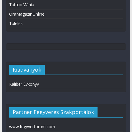
TattooMánia
ÓraMagazinOnline
Túlélés
Kiadványok
Kaliber Évkönyv
Partner Fegyveres Szakportálok
www.fegyverforum.com