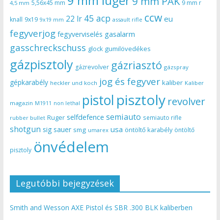
9 mm luger
9 mm PAK
5,56x45 mm
9 mm r
4,5 mm
ccw
45 acp
22 lr
eu
knall
9x19
9x19 mm
assault rifle
fegyverjog
gasalarm
fegyverviselés
gasschreckschuss
gumilövedékes
glock
gázpisztoly
gázriasztó
gázrevolver
gázspray
jog és fegyver
gépkarabély
kaliber
heckler und koch
Kaliber
pisztoly
pistol
revolver
magazin
non lethal
M1911
semiauto
selfdefence
Ruger
semiauto rifle
rubber bullet
shotgun
usa
sig sauer
smg
öntöltő karabély
öntöltő
umarex
önvédelem
pisztoly
Legutóbbi bejegyzések
Smith and Wesson AXE Pistol és SBR .300 BLK kaliberben