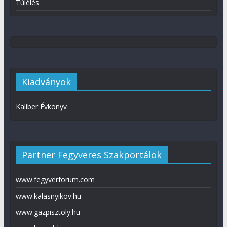
Túlélés
Kiadványok
Kaliber Évkönyv
Partner Fegyveres Szakportálok
www.fegyverforum.com
www.kalasnyikov.hu
www.gazpisztoly.hu