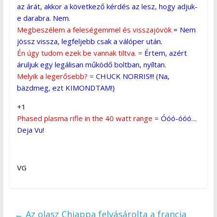
az árát, akkor a következő kérdés az lesz, hogy adjuk-
e darabra. Nem.
Megbeszélem a feleségemmel és visszajövök
=
Nem
jössz vissza, legfeljebb csak a válóper után.
Én úgy tudom ezek be vannak tiltva.
=
Értem, azért
áruljuk egy legálisan működő boltban, nyíltan.
Melyik a legerősebb?
=
CHUCK NORRIS!!! (Na,
bäzdmeg, ezt KIMONDTAM!)
+1
Phased plasma rifle in the 40 watt range
=
Óóó-óóó…
Deja Vu!
VG
←
Az olasz Chiappa felvásárolta a francia