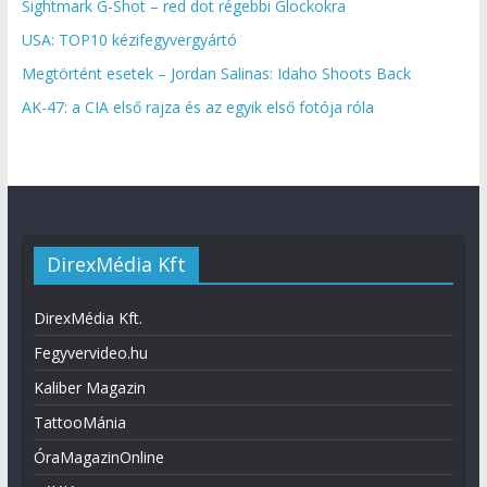
Sightmark G-Shot – red dot régebbi Glockokra
USA: TOP10 kézifegyvergyártó
Megtörtént esetek – Jordan Salinas: Idaho Shoots Back
AK-47: a CIA első rajza és az egyik első fotója róla
DirexMédia Kft
DirexMédia Kft.
Fegyvervideo.hu
Kaliber Magazin
TattooMánia
ÓraMagazinOnline