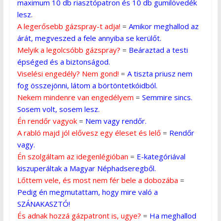
maximum 10 db riasztópatron és 10 db gumilövedék
lesz.
A legerősebb gázspray-t adja!
=
Amikor meghallod az
árát, megveszed a fele annyiba se kerülőt.
Melyik a legolcsóbb gázspray?
=
Beáraztad a testi
épséged és a biztonságod.
Viselési engedély? Nem gond!
=
A tiszta priusz nem
fog összejönni, látom a börtöntetkóidból.
Nekem mindenre van engedélyem
=
Semmire sincs.
Sosem volt, sosem lesz.
Én rendőr vagyok
=
Nem vagy rendőr.
A rabló majd jól elővesz egy éleset és lelő
=
Rendőr
vagy.
Én szolgáltam az idegenlégióban
=
E-kategóriával
kiszuperáltak a Magyar Néphadseregből.
Lőttem vele, és most nem fér bele a dobozába
=
Pedig én megmutattam, hogy mire való a
SZÁNAKASZTÓ!
És adnak hozzá gázpatront is, ugye?
=
Ha meghallod