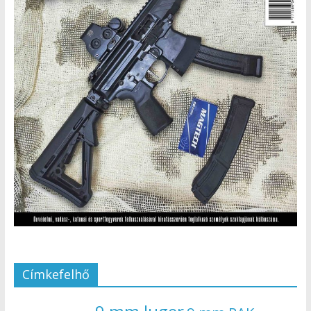
Címkefelhő