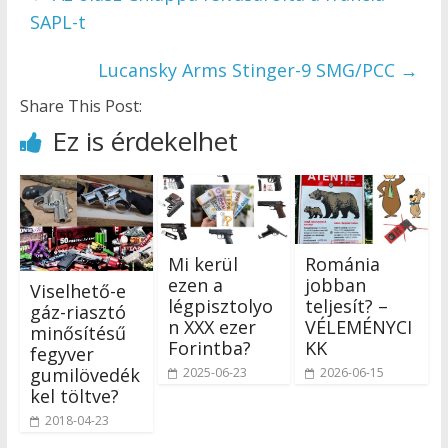
SAPL-t
Lucansky Arms Stinger-9 SMG/PCC
→
Share This Post:
Ez is érdekelhet
Mi kerül
Románia
ezen a
jobban
Viselhető-e
légpisztolyo
teljesít? –
gáz-riasztó
n XXX ezer
VÉLEMÉNYCI
minősítésű
Forintba?
KK
fegyver
gumilövedék
2025-06-23
2026-06-15
kel töltve?
2018-04-23