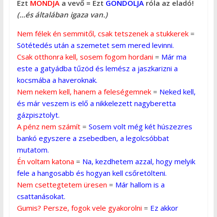
Ezt
MONDJA
a vevő = Ezt
GONDOLJA
róla az eladó!
(…és általában igaza van.)
Nem félek én semmitől, csak tetszenek a stukkerek
=
Sötétedés után a szemetet sem mered levinni.
Csak otthonra kell, sosem fogom hordani
=
Már ma
este a gatyádba tűzöd és lemész a jaszkarizni a
kocsmába a haveroknak.
Nem nekem kell, hanem a feleségemnek
=
Neked kell,
és már veszem is elő a nikkelezett nagyberetta
gázpisztolyt.
A pénz nem számít
=
Sosem volt még két húszezres
bankó egyszere a zsebedben, a legolcsóbbat
mutatom.
Én voltam katona
=
Na, kezdhetem azzal, hogy melyik
fele a hangosabb és hogyan kell csőretölteni.
Nem csettegtetem üresen
=
Már hallom is a
csattanásokat.
Gumis? Persze, fogok vele gyakorolni
=
Ez akkor