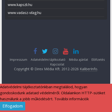
www.kapszli.hu
www.vadasz-vilag.hu
Impresszum
Adatvédelmi tájékoztató
Média ajánlat
Előfizetés
Kapcsolat
Copyright © Direx Média Kft. 2012-2026
KaliberInfo
.
Adatvédelmi tájékoztatónkban megtalálod, hogyan
gondoskodunk adataid védelméről. Oldalainkon HTTP-sütiket
használunk a jobb működésért.
További információk
Elfogadom