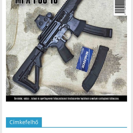
Címkefelhő