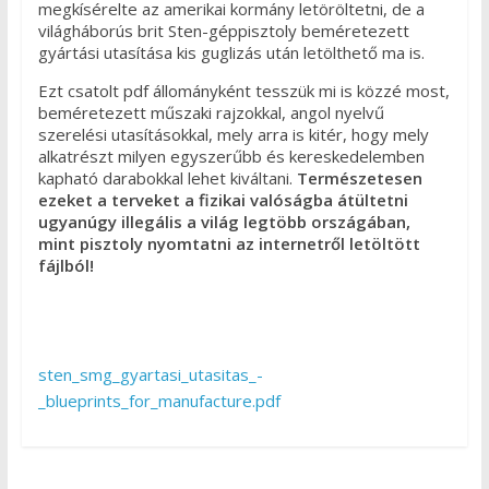
megkísérelte az amerikai kormány letöröltetni, de a
világháborús brit Sten-géppisztoly beméretezett
gyártási utasítása kis guglizás után letölthető ma is.
Ezt csatolt pdf állományként tesszük mi is közzé most,
beméretezett műszaki rajzokkal, angol nyelvű
szerelési utasításokkal, mely arra is kitér, hogy mely
alkatrészt milyen egyszerűbb és kereskedelemben
kapható darabokkal lehet kiváltani.
Természetesen
ezeket a terveket a fizikai valóságba átültetni
ugyanúgy illegális a világ legtöbb országában,
mint pisztoly nyomtatni az internetről letöltött
fájlból!
sten_smg_gyartasi_utasitas_-
_blueprints_for_manufacture.pdf