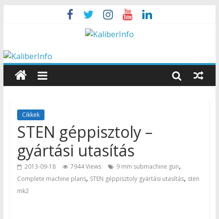
Cikkek
STEN géppisztoly –
gyártási utasítás
,
2013-09-18
7944 Views
9 mm submachine gun
,
,
Complete machine plans
STEN géppisztoly gyártási utasítás
sten
mk2