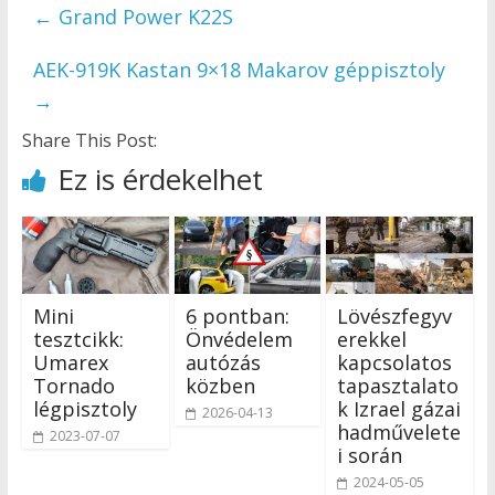
←
Grand Power K22S
AEK-919K Kastan 9×18 Makarov géppisztoly
→
Share This Post:
Ez is érdekelhet
Mini
6 pontban:
Lövészfegyv
tesztcikk:
Önvédelem
erekkel
Umarex
autózás
kapcsolatos
Tornado
közben
tapasztalato
légpisztoly
k Izrael gázai
2026-04-13
hadművelete
2023-07-07
i során
2024-05-05