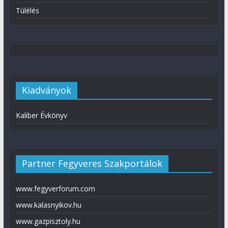
Túlélés
Kiadványok
Kaliber Évkönyv
Partner Fegyveres Szakportálok
www.fegyverforum.com
www.kalasnyikov.hu
www.gazpisztoly.hu