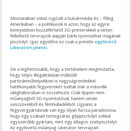
Mostanában sokat rugózik a bulvármédia és – főleg
Amerikában – a politikusok is azon, hogy az egyre
könnyebben hozzáférhető 3D-printerekkel a neten
fellelhető tervrajzok alapján bárki nyomtathat magának
pisztolyt. Igaz egyelőre ez csak a primitív
egylövetű
Liberatort jelenti.
De a legfontosabb, hogy a történelem megmutatta,
hogy teljes illegalitásban működő
partizánműhelyekben is nagyságrendekkel
hatékonyabb fegyvereket tudtak már a második
világháborúban is összehozni. Csak éppen nem
műanyagból 3D-nyomtatóval, hanem simán
vascsövekből és fémhulladékból. Ugyanis a
fegyvergyártásnak van egy olyan furcsa paradoxona,
hogy egy szabad tömegzáras géppisztolyt sokkal
egyszerűbb gyártani, mint egy átlagos zsebpisztolyt.
Az egylövetű műanyag Liberator tervrajzait