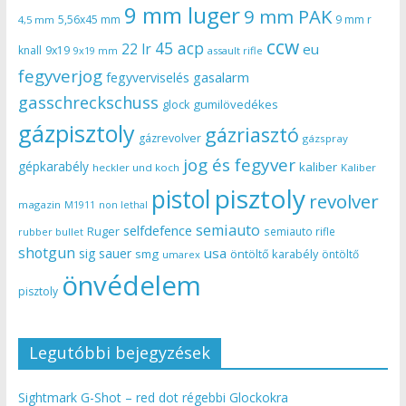
9 mm luger
9 mm PAK
5,56x45 mm
9 mm r
4,5 mm
ccw
45 acp
22 lr
eu
knall
9x19
9x19 mm
assault rifle
fegyverjog
gasalarm
fegyverviselés
gasschreckschuss
gumilövedékes
glock
gázpisztoly
gázriasztó
gázrevolver
gázspray
jog és fegyver
gépkarabély
kaliber
heckler und koch
Kaliber
pisztoly
pistol
revolver
magazin
non lethal
M1911
semiauto
selfdefence
Ruger
semiauto rifle
rubber bullet
shotgun
usa
sig sauer
smg
öntöltő karabély
öntöltő
umarex
önvédelem
pisztoly
Legutóbbi bejegyzések
Sightmark G-Shot – red dot régebbi Glockokra