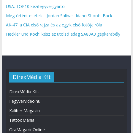
USA: TOP10 kézifegyvergyártó
Megtörtént esetek – Jordan Salinas: Idaho Shoots Back
AK-47: a CIA első rajza és az egyik első fotója róla
Heckler und Koch: kész az utolsó adag SA80A3 gépkarabély
DirexMédia Kft
DirexMédia Kft.
Fegyvervideo.hu
Kaliber Magazin
TattooMánia
ÓraMagazinOnline