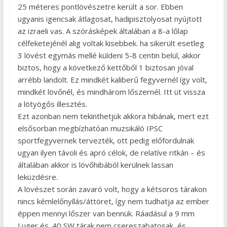
25 méteres pontlövészetre került a sor. Ebben
ugyanis igencsak átlagosat, hadipisztolyosat nyújtott
az izraeli vas. A szórásképek általában a 8-a lőlap
célfeketejénél alig voltak kisebbek. ha sikerült esetleg
3 lövést egymás mellé küldeni 5-8 centin belül, akkor
biztos, hogy a következő kettőből 1 biztosan jóval
arrébb landolt. Ez mindkét kaliberű fegyvernél így volt,
mindkét lövőnél, és mindhárom lőszernél. Itt üt vissza
a lötyögős illesztés.
Ezt azonban nem tekinthetjük akkora hibának, mert ezt
elsősorban megbízhatóan muzsikáló IPSC
sportfegyvernek tervezték, ott pedig előfordulnak
ugyan ilyen távoli és apró célok, de relatíve ritkán – és
általában akkor is lövőhibából kerülnek lassan
leküzdésre.
A lövészet során zavaró volt, hogy a kétsoros tárakon
nincs kémlelőnyílás/áttöret, így nem tudhatja az ember
éppen mennyi lőszer van bennük. Ráadásul a 9 mm
Luger és .40 SW tárak nem csereszabatosak, és