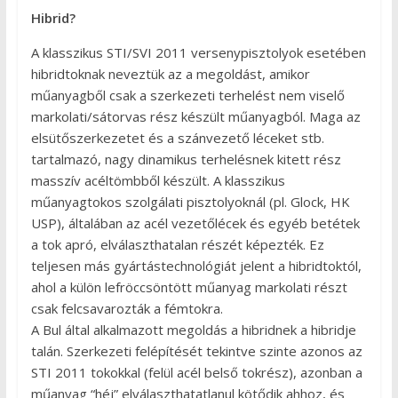
Hibrid?
A klasszikus STI/SVI 2011 versenypisztolyok esetében
hibridtoknak neveztük az a megoldást, amikor
műanyagből csak a szerkezeti terhelést nem viselő
markolati/sátorvas rész készült műanyagból. Maga az
elsütőszerkezetet és a szánvezető léceket stb.
tartalmazó, nagy dinamikus terhelésnek kitett rész
masszív acéltömbből készült. A klasszikus
műanyagtokos szolgálati pisztolyoknál (pl. Glock, HK
USP), általában az acél vezetőlécek és egyéb betétek
a tok apró, elválaszthatalan részét képezték. Ez
teljesen más gyártástechnológiát jelent a hibridtoktól,
ahol a külön lefröccsöntött műanyag markolati részt
csak felcsavarozták a fémtokra.
A Bul által alkalmazott megoldás a hibridnek a hibridje
talán. Szerkezeti felépítését tekintve szinte azonos az
STI 2011 tokokkal (felül acél belső tokrész), azonban a
műanyag “héj” elválaszthatatlanul kötődik ahhoz, és