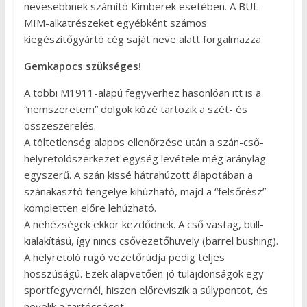
nevesebbnek számító Kimberek esetében. A BUL
MIM-alkatrészeket egyébként számos
kiegészítőgyártó cég saját neve alatt forgalmazza.
Gemkapocs szükséges!
A többi M1911-alapú fegyverhez hasonlóan itt is a
“nemszeretem” dolgok közé tartozik a szét- és
összeszerelés.
A töltetlenség alapos ellenőrzése után a szán-cső-
helyretolószerkezet egység levétele még aránylag
egyszerű. A szán kissé hátrahúzott álapotában a
szánakasztó tengelye kihúzható, majd a “felsőrész”
kompletten előre lehúzható.
A nehézségek ekkor kezdődnek. A cső vastag, bull-
kialakítású, így nincs csővezetőhüvely (barrel bushing).
A helyretoló rugó vezetőrúdja pedig teljes
hosszúságú. Ezek alapvetően jó tulajdonságok egy
sportfegyvernél, hiszen előreviszik a súlypontot, és
növelik a tartósságot.