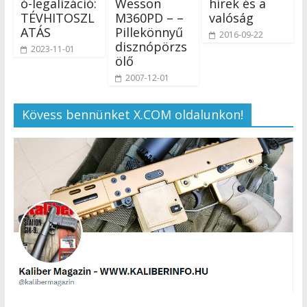
ó-legalizáció:
Wesson
hírek és a
TÉVHITOSZL
M360PD – –
valóság
ATÁS
Pillekönnyű
2016-09-22
disznópörzs
2023-11-01
ölő
2007-12-01
Kövess bennünket X.COM oldalunkon!