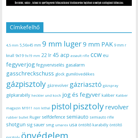
Címkefelhő
9 mm luger
9 mm PAK
5,56x45 mm
9 mm r
4,5 mm
ccw
45 acp
22 lr
eu
knall
9x19
9x19 mm
assault rifle
fegyverjog
gasalarm
fegyverviselés
gasschreckschuss
gumilövedékes
glock
gázpisztoly
gázriasztó
gázrevolver
gázspray
jog és fegyver
gépkarabély
kaliber
heckler und koch
Kaliber
pisztoly
pistol
revolver
magazin
non lethal
M1911
semiauto
selfdefence
Ruger
semiauto rifle
rubber bullet
shotgun
usa
sig sauer
smg
öntöltő karabély
öntöltő
umarex
önvédelem
pisztoly