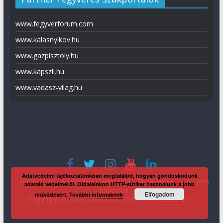
www.fegyverforum.com
www.kalasnyikov.hu
www.gazpisztoly.hu
www.kapszli.hu
www.vadasz-vilag.hu
Adatvédelmi tájékoztatónkban megtalálod, hogyan gondoskodunk
Impresszum
Adatvédelmi tájékoztató
Média ajánlat
Előfizetés
adataid védelméről. Oldalainkon HTTP-sütiket használunk a jobb
Kapcsolat
Elfogadom
működésért.
További információk
Copyright © Direx Média Kft. 2012-2026
KaliberInfo
.