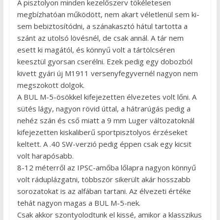
A pisztolyon minden kezelőszerv tökéletesen
megbízhatóan működött, nem akart véletlenül sem ki-
sem bebiztosítódni, a szánakasztó hátul tartotta a
szánt az utolsó lövésnél, de csak annál. A tár nem
esett ki magától, és könnyű volt a tártölcséren
keesztül gyorsan cserélni. Ezek pedig egy dobozból
kivett gyári új M1911 versenyfegyvernél nagyon nem
megszokott dolgok.
A BUL M-5-ösökkel kifejezetten élvezetes volt lőni. A
sütés lágy, nagyon rövid úttal, a hátrarúgás pedig a
nehéz szán és cső miatt a 9 mm Luger változatoknál
kifejezetten kiskaliberű sportpisztolyos érzéseket
keltett. A .40 SW-verzió pedig éppen csak egy kicsit
volt harapósabb.
8-12 méterről az IPSC-amőba lőlapra nagyon könnyű
volt ráduplázgatni, többször sikerült akár hosszabb
sorozatokat is az alfában tartani. Az élvezeti értéke
tehát nagyon magas a BUL M-5-nek.
Csak akkor szontyolodtunk el kissé, amikor a klasszikus