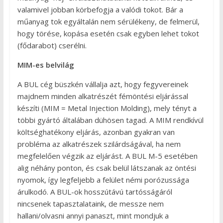
valamivel jobban körbefogja a valódi tokot. Bár a
műanyag tok egyáltalán nem sérülékeny, de felmerül,
hogy törése, kopása esetén csak egyben lehet tokot
(fődarabot) cserélni.
MIM-es belvilág
A BUL cég büszkén vállalja azt, hogy fegyvereinek
majdnem minden alkatrészét fémöntési eljárással
készíti (MIM = Metal Injection Molding), mely tényt a
többi gyártó általában dühösen tagad. A MIM rendkívül
költséghatékony eljárás, azonban gyakran van
probléma az alkatrészek szilárdságával, ha nem
megfelelően végzik az eljárást. A BUL M-5 esetében
alig néhány ponton, és csak belül látszanak az öntési
nyomok, így legfeljebb a felület némi porózussága
árulkodó. A BUL-ok hosszútávú tartósságáról
nincsenek tapasztalataink, de messze nem
hallani/olvasni annyi panaszt, mint mondjuk a