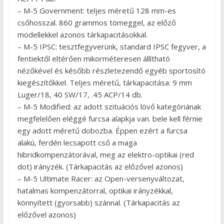
– M-5 Government: teljes méretű 128 mm-es
csőhosszal. 860 grammos tömeggel, az előző
modellekkel azonos tárkapacitásokkal.
– M-5 IPSC: tesztfegyverünk, standard IPSC fegyver, a
fentiektől eltérően mikorméteresen állítható
nézőkével és később részletezendő egyéb sportosító
kiegészítőkkel. Teljes méretű, tárkapacitása: 9 mm
Luger/18, 40 SW/17, .45 ACP/14 db.
– M-5 Modified: az adott szituációs lövő kategóriának
megfelelően eléggé furcsa alapkja van. bele kell férnie
egy adott méretű dobozba. Éppen ezért a furcsa
alakú, ferdén lecsapott cső a maga
hibridkompenzátorával, meg az elektro-optikai (red
dot) irányzék. (Tárkapacitás az előzővel azonos)
– M-5 Ultimate Racer: az Open-versenyváltozat,
hatalmas kompenzátorral, optikai irányzékkal,
könnyített (gyorsabb) szánnal. (Tárkapacitás az
előzővel azonos)