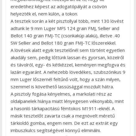
eredetihez képest az adogatópályát a csövön
helyezték el, nem külön, a tokon.
A tesztek során a két pisztollyal több, mint 130 lövést
adtunk le 9 mm Luger MFS 124 grain FMJ, Sellier and
Bellot 140 grain FMJ-TC (csonkakúp alakú), illetve .40
SW Sellier and Bellot 180 grain FMJ-TC lőszerekkel.
A lövések alatt egyik tesztelőnél sem történt egyetlen
akadály sem, pedig lőttünk lassan és gyorsan, közelről
és távolról, egy- és kétkézzel, keményen megfogva és
lazán egyaránt. A nehezebb lövedékes, szubszónikus 9
mm Luger lőszernél feltűnő volt, hogy a szán milyen,
szemmel is követhető lassúsággal mozdult hátra.
A pisztoly fogása kényelmes, a markolati rész az
oldalpanelek hiánya miatt lényegesen vékonyabb, mint
a hasonló tárkapacitású fémtokos M1911-eknél. A
másik tesztelőt zavarta csak a megnövelt méretű
tárkioldó gomba, engem nem. De ezt az extrát egy
imbuszkulcs segítségével könnyű eliminálni.