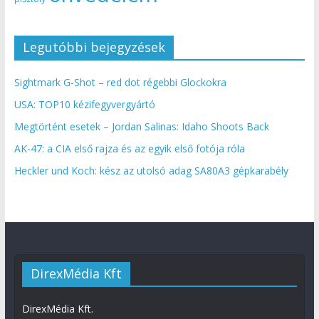
Legutóbbi bejegyzések
Sightmark G-Shot – red dot régebbi Glockokra
USA: TOP10 kézifegyvergyártó
Megtörtént esetek – Jordan Salinas: Idaho Shoots Back
AK-47: a CIA első rajza és az egyik első fotója róla
Heckler und Koch: kész az utolsó adag SA80A3 gépkarabély
DirexMédia Kft
DirexMédia Kft.