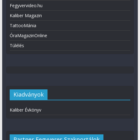
Fegyvervideo.hu
Kaliber Magazin
TattooMánia
ÓraMagazinOnline
Túlélés
Kiadványok
Kaliber Évkönyv
Partner Fegyveres Szakportálok