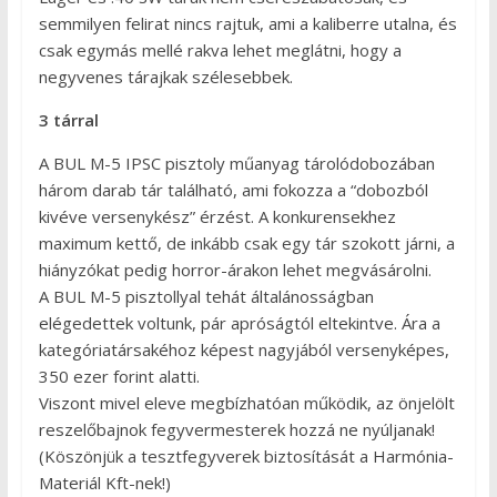
semmilyen felirat nincs rajtuk, ami a kaliberre utalna, és
csak egymás mellé rakva lehet meglátni, hogy a
negyvenes tárajkak szélesebbek.
3 tárral
A BUL M-5 IPSC pisztoly műanyag tárolódobozában
három darab tár található, ami fokozza a “dobozból
kivéve versenykész” érzést. A konkurensekhez
maximum kettő, de inkább csak egy tár szokott járni, a
hiányzókat pedig horror-árakon lehet megvásárolni.
A BUL M-5 pisztollyal tehát általánosságban
elégedettek voltunk, pár apróságtól eltekintve. Ára a
kategóriatársakéhoz képest nagyjából versenyképes,
350 ezer forint alatti.
Viszont mivel eleve megbízhatóan működik, az önjelölt
reszelőbajnok fegyvermesterek hozzá ne nyúljanak!
(Köszönjük a tesztfegyverek biztosítását a Harmónia-
Materiál Kft-nek!)