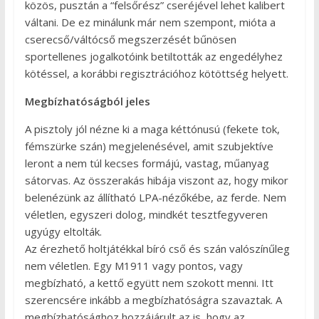
közös, pusztán a “felsőrész” cseréjével lehet kalibert
váltani. De ez minálunk már nem szempont, mióta a
cserecső/váltócső megszerzését bűnösen
sportellenes jogalkotóink betiltották az engedélyhez
kötéssel, a korábbi regisztrációhoz kötöttség helyett.
Megbízhatóságból jeles
A pisztoly jól nézne ki a maga kéttónusú (fekete tok,
fémszürke szán) megjelenésével, amit szubjektíve
leront a nem túl kecses formájú, vastag, műanyag
sátorvas. Az összerakás hibája viszont az, hogy mikor
belenézünk az állítható LPA-nézőkébe, az ferde. Nem
véletlen, egyszeri dolog, mindkét tesztfegyveren
ugyúgy eltolták.
Az érezhető holtjátékkal bíró cső és szán valószínűleg
nem véletlen. Egy M1911 vagy pontos, vagy
megbízható, a kettő együtt nem szokott menni. Itt
szerencsére inkább a megbízhatóságra szavaztak. A
megbízhatósághoz hozzájárult az is, hogy az