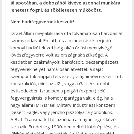
állapotában, a dobozából kivéve azonnal munkára
lehetett fogni, és tökéletesen működött.
Nem hadifegyvernek készült!
Izrael Állam megalakulása óta folyamatosan harcban áll
szomszédaival. Emiatt, és a mindenkire kiterjedő
komoyl hadkötelezettség okán óriási mennyiségő
lövészfegyverre volt az országnak szüksége. A
kezdetben zsákmányolt, barkácsolt, becsempészett
fegyverek helyét hamarosan átvették a saját
szempontok alapján tervezett, világhírnévre szert tett
konstrukciók, mint az UZI, vagy a Galil. Az utóbbi
évtizedekben Izraelben a polgári (export) célú
fegyvergyártás is komoly iparággá vált, elég, ha a
nagy állami IMI (Israel Military Industries) konszern
Desert Eagle, vagy Jericho pisztolyaira gondolunk.
A BUL Transmark Ltd. azonban a magáncégek közé
tartozik. Eredetileg 1990-ben beltéri lőtérépítési, és
lőkiképzési céllal alapították. Az M-5 pisztolycsalád