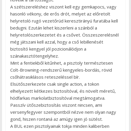
A szétszereléshez viszont kell egy gemkapocs, vagy
hasonló vékony, de erős drót, melyet az előretolt
helyretoló rugó vezetőrúd keresztirányú furatába kell
bedugni. Ezután lehet kiszerleni a szánból a
helyretolószerkezetet és a csővet. Összeszerelésnél
még játszani kell azzal, hogy a cső lebillenését
biztosító kengyel jól pozicionálódjon a
szánakasztótengelyhez.
Mint a fentiekből kitűnhet, a pisztoly természtesen
Colt-Browning-rendszerű kengyeles-bordás, rövid
csőhátrasiklásos reteszeléssel bír.
Elsütőszerkezete csak single action, a tokon
elhelyezett kétkezes biztosítóval, és növelt méretű,
hódfarkas markolatbiztosítóval megtámogatva.
Passzív ütőszebiztosítás viszont nincsen, ami
versenyfegyver szempontból nézve nem olyan nagy
gond, hiszen rontaná az amúgy igen jó sütést.
A BUL ezen pisztolyainak tokja minden kaliberben