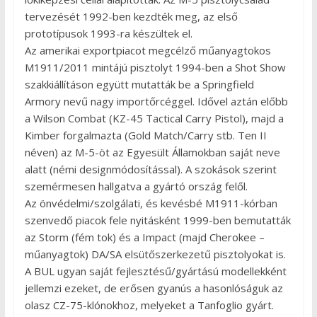
tervezését 1992-ben kezdték meg, az első
prototípusok 1993-ra készültek el.
Az amerikai exportpiacot megcélző műanyagtokos
M1911/2011 mintájú pisztolyt 1994-ben a Shot Show
szakkiállításon együtt mutatták be a Springfield
Armory nevű nagy importőrcéggel. Idővel aztán előbb
a Wilson Combat (KZ-45 Tactical Carry Pistol), majd a
Kimber forgalmazta (Gold Match/Carry stb. Ten II
néven) az M-5-öt az Egyesült Államokban saját neve
alatt (némi designmódosítással). A szokások szerint
szemérmesen hallgatva a gyártó ország felől.
Az önvédelmi/szolgálati, és kevésbé M1911-kórban
szenvedő piacok fele nyitásként 1999-ben bemutatták
az Storm (fém tok) és a Impact (majd Cherokee –
műanyagtok) DA/SA elsütőszerkezetű pisztolyokat is.
A BUL ugyan saját fejlesztésű/gyártású modellekként
jellemzi ezeket, de erősen gyanús a hasonlóságuk az
olasz CZ-75-klónokhoz, melyeket a Tanfoglio gyárt.