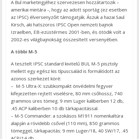
A Bul marketingjéhez szervezesen hozzátartozik –
amerikai mintára -, hogy az adott sportág (ez esetben
az IPSC) élversenyzőit támogatják. Ászuk a hazai Saul
Kirsch, aki hatszoros IPSC Open nemzeti bajnok
Izraelben, EB-ezüstérmes 2001-ben, és ötödik volt a
2002-es világbajnokság összesített versenyében.
A többi M-5
A tesztelt IPSC standard kivitelű BUL M-5 pisztoly
mellett egy egész kis típuscsalád is formálódott az
azonos szerkezet köré:
– M-5 Ultra-X: szubkompakt önvédelmi fegyver
kifejezetten rejtett viselésre, 80 mm csőhossz, 740
grammos üres tömeg. 9 mm Luger kaliberben 12 db,
.45 ACP kaliberben 10 db tárkapacitással.
– M-5 Commander: a szokásos M1911 nomenkaltúra
alapján a rövidebb csővel (110 mm), 850 grammos
tömeggel, tárkapacitás: 9 mm Luger/18, 40 SW/17, .45
ACP/14 db.