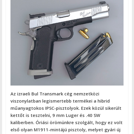
Az izraeli Bul Transmark cég nemzetközi
viszonylatban legismertebb termékei a hibrid
műanyagtokos IPSC-pisztolyok. Ezek közül sikerült
kettőt is tesztelni, 9 mm Luger és .40 SW
kaliberben. Óriási örömünkre szolgált, hogy ez volt
első olyan M1911-mintájú pisztoly, melyet gyári új