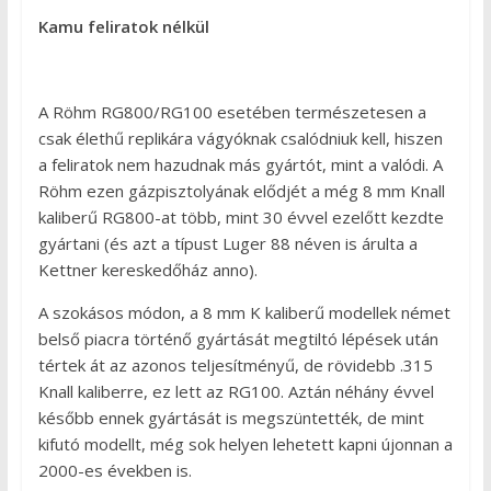
Kamu feliratok nélkül
A Röhm RG800/RG100 esetében természetesen a
csak élethű replikára vágyóknak csalódniuk kell, hiszen
a feliratok nem hazudnak más gyártót, mint a valódi. A
Röhm ezen gázpisztolyának elődjét a még 8 mm Knall
kaliberű RG800-at több, mint 30 évvel ezelőtt kezdte
gyártani (és azt a típust Luger 88 néven is árulta a
Kettner kereskedőház anno).
A szokásos módon, a 8 mm K kaliberű modellek német
belső piacra történő gyártását megtiltó lépések után
tértek át az azonos teljesítményű, de rövidebb .315
Knall kaliberre, ez lett az RG100. Aztán néhány évvel
később ennek gyártását is megszüntették, de mint
kifutó modellt, még sok helyen lehetett kapni újonnan a
2000-es években is.