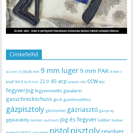
Címkefelhő
9 mm luger
9 mm PAK
5,56x45 mm
9 mm r
4,5 mm
ccw
45 acp
22 lr
eu
knall
9x19
9x19 mm
assault rifle
fegyverjog
gasalarm
fegyverviselés
gasschreckschuss
gumilövedékes
glock
gázpisztoly
gázriasztó
gázrevolver
gázspray
jog és fegyver
gépkarabély
kaliber
heckler und koch
Kaliber
pisztoly
pistol
revolver
magazin
non lethal
M1911