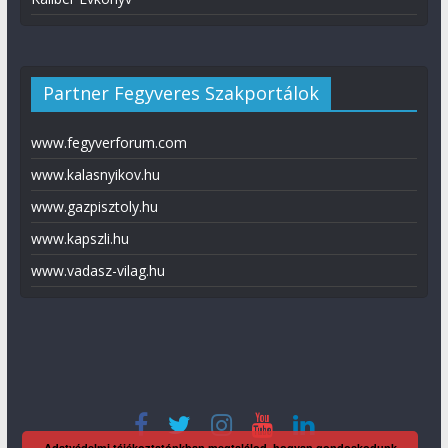
Partner Fegyveres Szakportálok
www.fegyverforum.com
www.kalasnyikov.hu
www.gazpisztoly.hu
www.kapszli.hu
www.vadasz-vilag.hu
Adatvédelmi tájékoztatónkban megtalálod, hogyan gondoskodunk