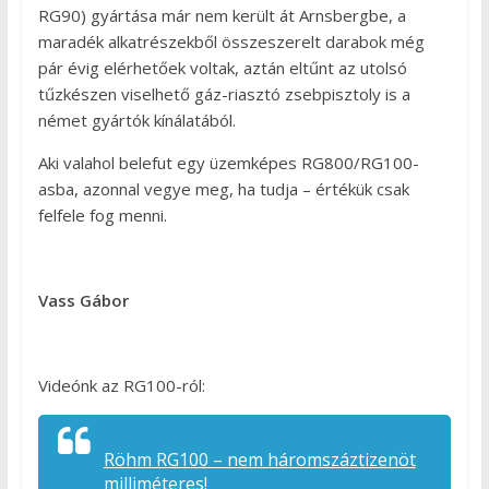
RG90) gyártása már nem került át Arnsbergbe, a
maradék alkatrészekből összeszerelt darabok még
pár évig elérhetőek voltak, aztán eltűnt az utolsó
tűzkészen viselhető gáz-riasztó zsebpisztoly is a
német gyártók kínálatából.
Aki valahol belefut egy üzemképes RG800/RG100-
asba, azonnal vegye meg, ha tudja – értékük csak
felfele fog menni.
Vass Gábor
Videónk az RG100-ról:
Röhm RG100 – nem háromszáztizenöt
milliméteres!