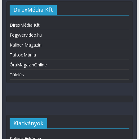
DirexMédia Kft
DirexMédia Kft.
Fegyvervideo.hu
Kaliber Magazin
TattooMánia
ÓraMagazinOnline
Túlélés
Kiadványok
Kaliber Évkönyv