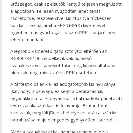
ütőszeget, csak az elsütőbillentyű teljesen meghúzott
állapotában. Teljesen nyugodtan lehet tehát
csőretöltve, fesztelenítve, kibiztosítva tűzkészen
hordani – ez az, amit a FÉG GRP(K) kivételével
egyetlen más gyártó gáz-riasztó PPK-klónjáról nem
lehet elmondani.
A legtöbb kisméretű gázpisztolytól eltérően az
RG800/RG100 rendelkezik valódi, belső
szánakasztóval, amelyet talán még kifinomultabban
oldottak meg, mint az éles PPK esetében.
A tártest oldalán kiáll az adogatótömb kis nyúlványa
(kár, hogy műanyag), ez segít a betárazásnál,
ugyanakkor a tár kifogyásakor a bal markolatpanel alatt
levő szánakasztó kart is felnyomja. Ezután tárat
kivesszük, megtöltjük, és behelyezés után a szán kis
hátrahúzása majd elengedés gyönyörűen csőretölt.
Maga a szánakasztó kar azonban sajnos egy kis