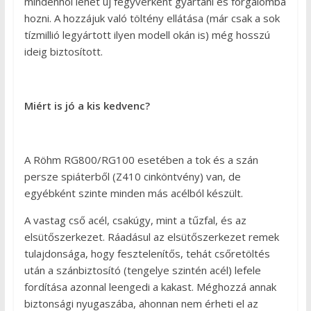
mindenhol lehet új fegyverként gyártani és forgalomba
hozni. A hozzájuk való töltény ellátása (már csak a sok
tízmillió legyártott ilyen modell okán is) még hosszú
ideig biztosított.
Miért is jó a kis kedvenc?
A Röhm RG800/RG100 esetében a tok és a szán
persze spiáterből (Z410 cinköntvény) van, de
egyébként szinte minden más acélból készült.
A vastag cső acél, csakúgy, mint a tűzfal, és az
elsütőszerkezet. Ráadásul az elsütőszerkezet remek
tulajdonsága, hogy fesztelenítős, tehát csőretöltés
után a szánbiztosító (tengelye szintén acél) lefele
fordítása azonnal leengedi a kakast. Méghozzá annak
biztonsági nyugaszába, ahonnan nem érheti el az