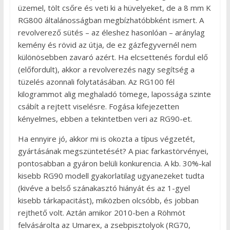
üzemel, tölt csőre és veti ki a hüvelyeket, de a 8 mm K
RG800 általánosságban megbízhatóbbként ismert. A
revolverező sütés – az éleshez hasonlóan – aránylag
kemény és rövid az útja, de ez gázfegyvernél nem
különösebben zavaró azért. Ha elcsettenés fordul elő
(előfordult), akkor a revolverezés nagy segítség a
tüzelés azonnali folytatásában. Az RG100 fél
kilogrammot alig meghaladó tömege, lapossága szinte
csábít a rejtett viselésre. Fogása kifejezetten
kényelmes, ebben a tekintetben veri az RG90-et.
Ha ennyire jó, akkor mi is okozta a típus végzetét,
gyártásának megszüntetését? A piac farkastörvényei,
pontosabban a gyáron belüli konkurencia. A kb. 30%-kal
kisebb RG90 modell gyakorlatilag ugyanezeket tudta
(kivéve a belső szánakasztó hiányát és az 1-gyel
kisebb tárkapacitást), miközben olcsóbb, és jobban
rejthető volt. Aztán amikor 2010-ben a Röhmöt
felvásárolta az Umarex, a zsebpisztolyok (RG70,