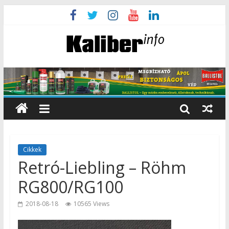
Cikkek
Retró-Liebling – Röhm
RG800/RG100
2018-08-18
10565 Views