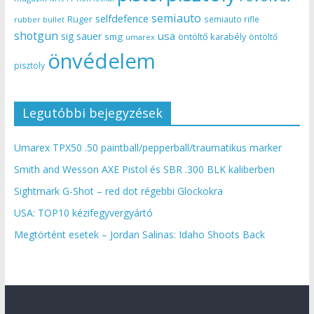
semiauto
selfdefence
Ruger
semiauto rifle
rubber bullet
shotgun
usa
sig sauer
smg
öntöltő karabély
öntöltő
umarex
önvédelem
pisztoly
Legutóbbi bejegyzések
Umarex TPX50 .50 paintball/pepperball/traumatikus marker
Smith and Wesson AXE Pistol és SBR .300 BLK kaliberben
Sightmark G-Shot – red dot régebbi Glockokra
USA: TOP10 kézifegyvergyártó
Megtörtént esetek – Jordan Salinas: Idaho Shoots Back