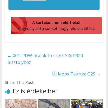
A tartalom nem elérhető!
Engedélyezd a sütiket, hogy felold a tiltást.
←
X01: PDW-átalakító szett SIG P320
pisztolyhoz
Új lapos Taurus: G2S
→
Share This Post:
Ez is érdekelhet