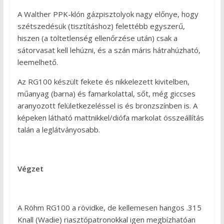
A Walther PPK-klón gázpisztolyok nagy előnye, hogy
szétszedésük (tisztításhoz) felettébb egyszerű,
hiszen (a töltetlenség ellenőrzése után) csak a
sátorvasat kell lehúzni, és a szán máris hátrahúzható,
leemelhető.
Az RG100 készült fekete és nikkelezett kivitelben,
műanyag (barna) és famarkolattal, sőt, még giccses
aranyozott felületkezeléssel is és bronzszínben is. A
képeken látható mattnikkel/diófa markolat összeállítás
talán a leglátványosabb.
Végzet
A Röhm RG100 a rövidke, de kellemesen hangos .315
Knall (Wadie) riasztópatronokkal igen megbízhatóan