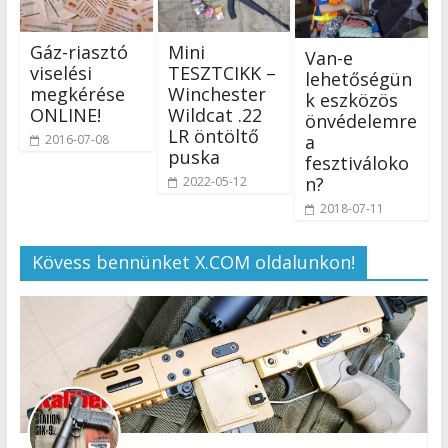
Gáz-riasztó
Mini
Van-e
viselési
TESZTCIKK –
lehetőségün
megkérése
Winchester
k eszközös
ONLINE!
Wildcat .22
önvédelemre
LR öntöltő
a
2016-07-08
puska
fesztiváloko
n?
2022-05-12
2018-07-11
Kövess bennünket X.COM oldalunkon!