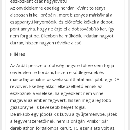
eszközként csak négylövetű.
Az önvédelemre esetleg hordani kívánt töltényt
alaposan ki kell próbálni, mert bizonyos márkáknál a
csappantyú kinyomódik, és előrefele kiékeli a dobot,
pont annyira, hogy ne érje el a dobtovábbító kar, így
nem forgat be. Ellenben ha működik, irdatlan nagyot
durran, hiszen nagyon rövidke a cső.
Filléres
Az Ardát persze a többség négyre töltve sem fogja
önvédelemre hordani, hiszen elsődlegesnek és
másodlagosnak is összehasonlíthatatlanul jobb egy DA
revolver. Esetleg akkor elképzelhető ennek az
eszköznek a viselése, ha egyébként nem vinne
magával az ember fegyvert, hiszen még a legtöbb
gázspraynél is kevesebb helyet foglal.
De inkább egy jópofa kis kütyü a gyűjteménybe, játék
a fegyverszeretőknek, nem is drágán. Amikor pár
darab itthon forgalomba került, 15 ezer alatti volt az