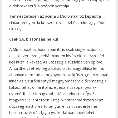
a dobrekesztő is szépen karcolja.
Természetesen az acél-alu Micromaxhoz képest a
cinköntvény Arda kétszer olyan nehéz, mint egy…ööö…
Grizzly!
Csak SA, biztonság nélkül
A Micromaxhoz hasonlóan itt is csak single action az
elsütőszerkezet, tehát minden lövés előtt kézzel fel
kell húzni a kakast. Az ütőszeg a tűzfalba van építve.
A hordhelyzet elvileg a kakas biztonsági állása lenne,
ahonnan nem tudja megnyomni az ütőszeget. Azonban
innét az elsütőbillentyű megnyomására előremozog a
kakas, tehát onnantól az egész a csappantyúnak
nyomódik, kicsit nagyobb ütésre eldurran. Így ? a
magyarral ellentétben ? régi westernmódszerrel az
ütőszeg alatt üres töltényűrrel van csak értelme
hordani az Ardát. Így a gyakorlatban önvédelmi