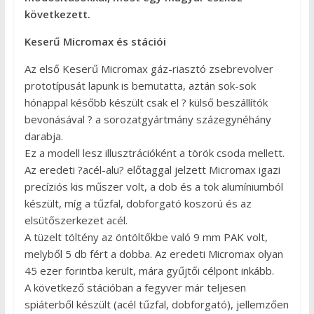
következett.
Keserű Micromax és stációi
Az első Keserű Micromax gáz-riasztó zsebrevolver
prototípusát lapunk is bemutatta, aztán sok-sok
hónappal később készült csak el ? külső beszállítók
bevonásával ? a sorozatgyártmány százegynéhány
darabja.
Ez a modell lesz illusztrációként a török csoda mellett.
Az eredeti ?acél-alu? előtaggal jelzett Micromax igazi
precíziós kis műszer volt, a dob és a tok alumíniumból
készült, míg a tűzfal, dobforgató koszorú és az
elsütőszerkezet acél.
A tüzelt töltény az öntöltőkbe való 9 mm PAK volt,
melyből 5 db fért a dobba. Az eredeti Micromax olyan
45 ezer forintba került, mára gyűjtői célpont inkább.
A következő stációban a fegyver már teljesen
spiáterből készült (acél tűzfal, dobforgató), jellemzően