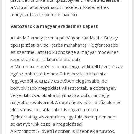
platz patronokkal startpisztolyként. Felületkezelésben
a Voltran által alkalmazott fekete, nikkelezett és
aranyozott verziók fordulnak elő.
Változások a magyar eredetihez képest
Az Arda ? amely ezen a példányon ráadásul a Grizzly
típusjelzést is viseli (erős muhahaha) ? legfontosabb
és szemmel látható különbsége a magyar modellhez
képest az oldalra kifordítható dob.
A Micromax esetében a dobtengelyt ki kell húzni, és az
egész dobot töltéshez-ürítéshez ki kell húzni a
fegyverből. A Grizzly esetében elegánsabb, de
bonyolultabb megoldást választottak, a dobtengely
végét kihúzva, oldalra kinyitható a dob, mint egy
nagyobb revolvernél. A dobtengely hátul a tűzfalon és
elöl, vállával a csőfar alatt is rögzül a tokba.
Ejektorcsillag viszont nincs, így tulajdonképpen nem
sokat nyerünk ezzel a megoldással.
A kifordított 5-lövetű dobban is kisebbek a furatok,