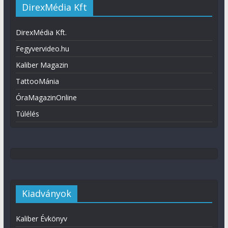
DirexMédia Kft
DirexMédia Kft.
Fegyvervideo.hu
Kaliber Magazin
TattooMánia
ÓraMagazinOnline
Túlélés
Kiadványok
Kaliber Évkönyv