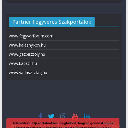
Partner Fegyveres Szakportálok
www.fegyverforum.com
www.kalasnyikov.hu
www.gazpisztoly.hu
www.kapszli.hu
www.vadasz-vilag.hu
Adatvédelmi tájékoztatónkban megtalálod, hogyan gondoskodunk
Impresszum
Adatvédelmi tájékoztató
Média ajánlat
Előfizetés
adataid védelméről. Oldalainkon HTTP-sütiket használunk a jobb