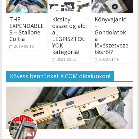
THE
Kicsiny
Könyvajánló
EXPENDABLE
összefoglaló:
–
S – Stallone
a
Gondolatok
Coltja
LÉGPISZTOL
a
YOK
lövészetveze
2019-09-13
kategóriái
tésről?
2021-02-05
2023-01-16
Kövess bennünket X.COM oldalunkon!