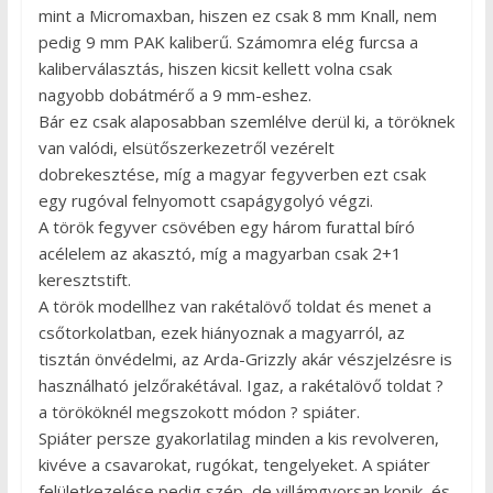
mint a Micromaxban, hiszen ez csak 8 mm Knall, nem
pedig 9 mm PAK kaliberű. Számomra elég furcsa a
kaliberválasztás, hiszen kicsit kellett volna csak
nagyobb dobátmérő a 9 mm-eshez.
Bár ez csak alaposabban szemlélve derül ki, a töröknek
van valódi, elsütőszerkezetről vezérelt
dobrekesztése, míg a magyar fegyverben ezt csak
egy rugóval felnyomott csapágygolyó végzi.
A török fegyver csövében egy három furattal bíró
acélelem az akasztó, míg a magyarban csak 2+1
keresztstift.
A török modellhez van rakétalövő toldat és menet a
csőtorkolatban, ezek hiányoznak a magyarról, az
tisztán önvédelmi, az Arda-Grizzly akár vészjelzésre is
használható jelzőrakétával. Igaz, a rakétalövő toldat ?
a törököknél megszokott módon ? spiáter.
Spiáter persze gyakorlatilag minden a kis revolveren,
kivéve a csavarokat, rugókat, tengelyeket. A spiáter
felületkezelése pedig szép, de villámgyorsan kopik, és