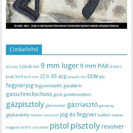
Címkefelhő
9 mm luger
9 mm PAK
5,56x45 mm
9 mm r
4,5 mm
ccw
45 acp
22 lr
eu
knall
9x19
9x19 mm
assault rifle
fegyverjog
gasalarm
fegyverviselés
gasschreckschuss
gumilövedékes
glock
gázpisztoly
gázriasztó
gázrevolver
gázspray
jog és fegyver
gépkarabély
kaliber
heckler und koch
Kaliber
pisztoly
pistol
revolver
magazin
non lethal
M1911