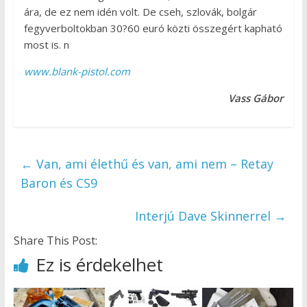
ára, de ez nem idén volt. De cseh, szlovák, bolgár
fegyverboltokban 30?60 euró közti összegért kapható
most is. n
www.blank-pistol.com
Vass Gábor
←
Van, ami élethű és van, ami nem – Retay
Baron és CS9
Interjú Dave Skinnerrel
→
Share This Post:
Ez is érdekelhet