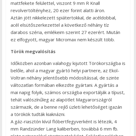
mattfekete felülettel, viszont 9 mm R Knall
revolvertöltényhez, 20 ezer forint alatti áron.
Aztán jött nikkelezett spiátertokkal, de acéldobbal,
acél elsütőszerkezettel a következő néhány tíz
darabos széria, emlékeim szerint 27 ezerért. Miután
ez elfogyott, magyar Micromax nem készült több.
Török megvalósítás
Időközben azonban valahogy kijutott Törökországba is
belőle, ahol a magyar gyártó helyi partnere, az Ekol-
Voltran néhány jelentősebb módosítással, de szinte
változatlan formában elkezdte gyártani. A gyártás a
mai napig folyik, számos országba exportálják a típust,
tehát valószínűleg az alapötlet Magyarországról
származik, de a benne rejlő üzleti lehetőséget igazán
a törökök tudták kiaknázni.
A gáz-riasztón kívül flóbertfegyverként is létezik, 4
mm Randzünder Lang kaliberben, továbbá 6 mm fb.