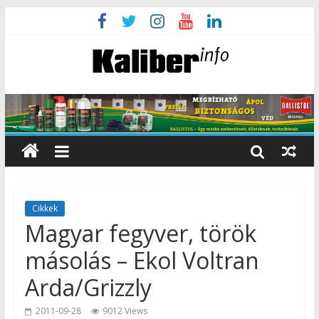
Cikkek
Magyar fegyver, török
másolás – Ekol Voltran
Arda/Grizzly
2011-09-28
9012 Views