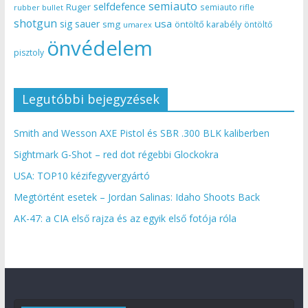
semiauto
selfdefence
Ruger
semiauto rifle
rubber bullet
shotgun
usa
sig sauer
smg
öntöltő karabély
öntöltő
umarex
önvédelem
pisztoly
Legutóbbi bejegyzések
Smith and Wesson AXE Pistol és SBR .300 BLK kaliberben
Sightmark G-Shot – red dot régebbi Glockokra
USA: TOP10 kézifegyvergyártó
Megtörtént esetek – Jordan Salinas: Idaho Shoots Back
AK-47: a CIA első rajza és az egyik első fotója róla