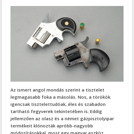
Az ismert angol mondás szerint a tisztelet
legmagasabb foka a másolás. Nos, a törökök
igencsak tisztelettudóak, éles és szabadon
tartható fegyverek tekintetében is. Eddig
jellemzően az olasz és a német gázpisztolyipar
termékeit klónozták apróbb-nagyobb
módosításokkal, most egy magyar eszköz